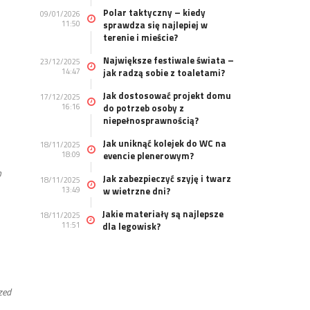
Polar taktyczny – kiedy
09/01/2026
11:50
sprawdza się najlepiej w
terenie i mieście?
Największe festiwale świata –
23/12/2025
14:47
jak radzą sobie z toaletami?
Jak dostosować projekt domu
17/12/2025
16:16
do potrzeb osoby z
niepełnosprawnością?
Jak uniknąć kolejek do WC na
18/11/2025
18:09
evencie plenerowym?
m
Jak zabezpieczyć szyję i twarz
18/11/2025
13:49
w wietrzne dni?
Jakie materiały są najlepsze
18/11/2025
11:51
dla legowisk?
zed