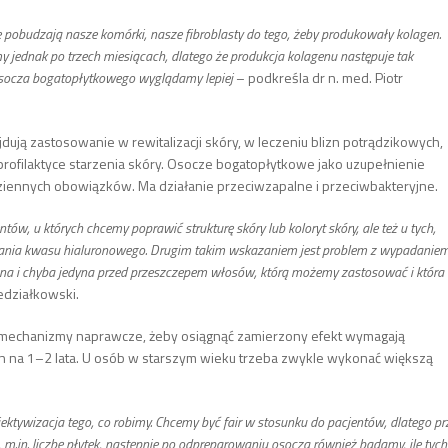
óre pobudzają nasze komórki, nasze fibroblasty do tego, żeby produkowały kolagen.
my jednak po trzech miesiącach, dlatego że produkcja kolagenu następuje tak
 osocza bogatopłytkowego wyglądamy lepiej
– podkreśla dr n. med. Piotr
ją zastosowanie w rewitalizacji skóry, w leczeniu blizn potrądzikowych,
profilaktyce starzenia skóry. Osocze bogatopłytkowe jako uzupełnienie
dziennych obowiązków. Ma działanie przeciwzapalne i przeciwbakteryjne.
w, u których chcemy poprawić strukturę skóry lub koloryt skóry, ale też u tych,
ykiwania kwasu hialuronowego. Drugim takim wskazaniem jest problem z wypadanie
eczna i chyba jedyna przed przeszczepem włosów, którą możemy zastosować i która
iedziałkowski.
mechanizmy naprawcze, żeby osiągnąć zamierzony efekt wymagają
en na 1–2 lata. U osób w starszym wieku trzeba zwykle wykonać większą
ktywizacja tego, co robimy. Chcemy być fair w stosunku do pacjentów, dlatego pr
 m.in. liczbę płytek, następnie po odpreparowaniu osocza również badamy, ile tych