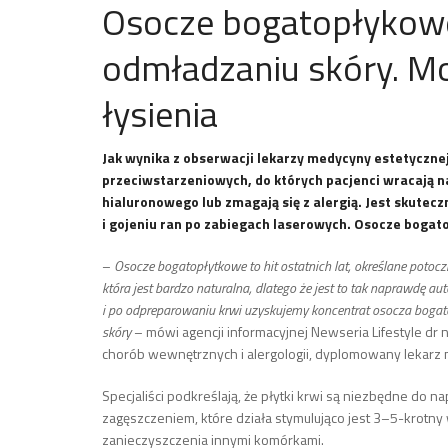
Osocze bogatopłykowe 
odmładzaniu skóry. M
łysienia
Jak wynika z obserwacji lekarzy medycyny estetyczne
przeciwstarzeniowych, do których pacjenci wracają na
hialuronowego lub zmagają się z alergią. Jest skutec
i gojeniu ran po zabiegach laserowych. Osocze bogat
–
Osocze bogatopłytkowe to hit ostatnich lat, określane potoczn
która jest bardzo naturalna, dlatego że jest to tak naprawdę a
i po odpreparowaniu krwi uzyskujemy koncentrat osocza bogato
skóry
– mówi agencji informacyjnej Newseria Lifestyle dr n
chorób wewnętrznych i alergologii, dyplomowany lekarz 
Specjaliści podkreślają, że płytki krwi są niezbędne do
zagęszczeniem, które działa stymulująco jest 3–5-krotny 
zanieczyszczenia innymi komórkami.