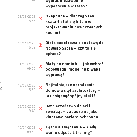
wybrać niezawodne
wyposażenie w teren?
Okap tuba – dlaczego ten
08/05/2026
15:36
kształt stał się hitem w
projektowaniu nowoczesnych
kuchni?
Dieta pudełkowa z dostawą do
13/04/2026
15:39
Nowego Sącza – czy to się
opłaca?
Maty do namiotu – jak wybrać
31/03/2026
09:56
odpowiedni model na biwak i
wyprawę?
,
Najładniejsze ogrodzenia
16/02/2026
na
15:39
domów a styl architektury –
jak osiągnąć spójny efekt?
Bezpieczeństwo dzieci i
06/02/2026
19:40
zwierząt – zadaszenie jako
kluczowa bariera ochronna
Tętno a zmęczenie – kiedy
10/01/2026
09:59
warto odpuścić trening?