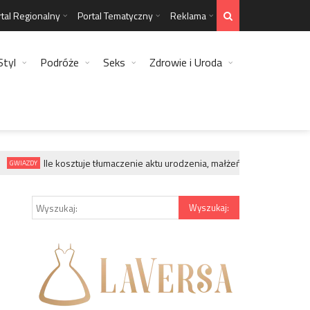
tal Regionalny
Portal Tematyczny
Reklama
Styl
Podróże
Seks
Zdrowie i Uroda
Ile kosztuje tłumaczenie aktu urodzenia, małżeństwa, zgonu?
WIAZDY
GW