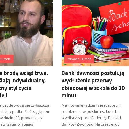
i Uroda
Zdrowie i Uroda
 brody wciąż trwa.
Banki żywności postulują
lają indywidualny,
wydłużenie przerwy
żny styl życia
obiadowej w szkole do 30
ieli
minut
arost decydują się zwłaszcza
Marnowanie jedzenia jest sporym
lubiący podkreślać wyglądem
problemem w polskich szkołach –
ywidualność, prowadzący
wynika z raportu Federacji Polskich
styl życia, pracujący
Banków Żywności. Najczęściej do