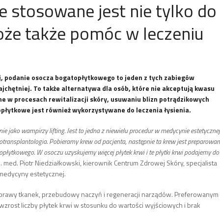
stosowane jest nie tylko do
oże także pomóc w leczeniu
j, podanie osocza bogatopłytkowego to jeden z tych zabiegów
jchętniej. To także alternatywa dla osób, które nie akceptują kwasu
zne w procesach rewitalizacji skóry, usuwaniu blizn potrądzikowych
opłytkowe jest również wykorzystywane do leczenia łysienia.
ie jako wampirzy lifting. Jest to jedna z niewielu procedur w medycynie estetycznej
utotransplantologia. Pobieramy krew od pacjenta, następnie ta krew jest preparowa
płytkowego. W osoczu uzyskujemy więcej płytek krwi i te płytki krwi podajemy do
. med. Piotr Niedziałkowski, kierownik Centrum Zdrowej Skóry, specjalista
medycyny estetycznej.
 naprawy tkanek, przebudowy naczyń i regeneracji narządów. Preferowanym
wzrost liczby płytek krwi w stosunku do wartości wyjściowych i brak