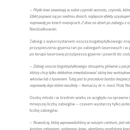
–
Płytki krwi zawierają w sobie czynniki wzrostu, czynniki, kt
Efekt pojawia się po siedmiu dniach, najlepsze efekty uzyskuje
naprawdę po trzech miesiącach. Z dnia na dzień po zabiegu z
Niedziałkowski.
Zabiegi z wykorzystaniem osocza bogatopłytkowego znajdu
przyspieszeniu gojenia ran po zabiegach laserowych i w 
po terapii laserowej przyśpiesza gojenie i powrót do co
–
Zabieg osocza bogatopłytkowego stosujemy głównie u pacjentó
którzy chcą tylko delikatnie zrewitalizować skórę bez wstrz
włosów lub z łysieniem. Tutaj jest to procedura bardzo bezpi
naprawdę daje dobre rezultaty
– tłumaczy dr n. med. Piotr N
Osoby młode i w średnim wieku ze względu na sprawne 
mniejszej liczby zabiegów – czasem wystarczy tylko jed
liczbę zabiegów.
–
Nowością, którą wprowadziliśmy w naszym centrum, jest obie
każdym zabiegiem, pobierając krew, określamy morfologię krwi,