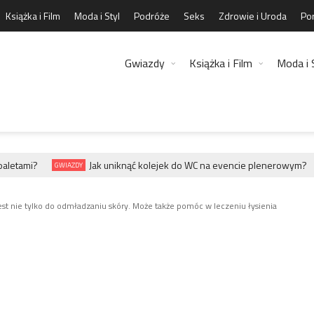
Książka i Film
Moda i Styl
Podróże
Seks
Zdrowie i Uroda
Por
Gwiazdy
Książka i Film
Moda i 
etami?
Jak uniknąć kolejek do WC na evencie plenerowym?
GWIAZDY
G
t nie tylko do odmładzaniu skóry. Może także pomóc w leczeniu łysienia