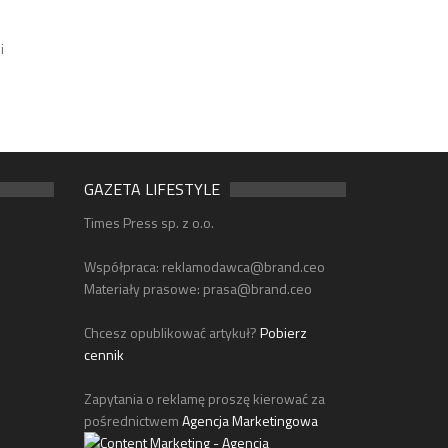
i
GAZETA LIFESTYLE
Times Press sp. z o.o.
Współpraca:
reklamodawca@brand.ceo
Materiały prasowe:
prasa@brand.ceo
Chcesz opublikować artykuł?
Pobierz
cennik
Zapytania o reklamę proszę kierować za
pośrednictwem
Agencja Marketingowa