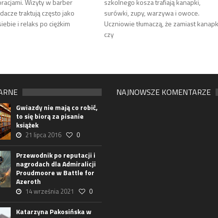
racjami. Wizyty w barber
szkolnego kosza trafiają kanapki,
dacze traktują często jako
surówki, zupy, warzywa i owoce.
siebie i relaks po ciężkim
Uczniowie tłumaczą, że zamiast kanapk
czy
ARNE
NAJNOWSZE KOMENTARZE
Gwiazdy nie mają co robić,
to się biorą za pisanie
książek
21 lipca 2016
0
Przewodnik po reputacji i
nagrodach dla Admiralicji
Proudmoore w Battle for
Azeroth
14 września 2021
0
Katarzyna Pakosińska w