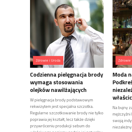
Zdrowie i Uroda
Zdrowie 
Codzienna pielęgnacja brody
Moda na
wymaga stosowania
Podkreś
olejków nawilżających
niezale
właścic
W pielęgnacja brody podstawowym
rekwizytem jest specjalna szczotka.
Na bujny z
Regularne szczotkowanie brody nie tylko
mężczyźni 
poprawia jej kształt, lecz także dzięki
swoją ind
przywróceniu produkcji sebum do
niezależny 