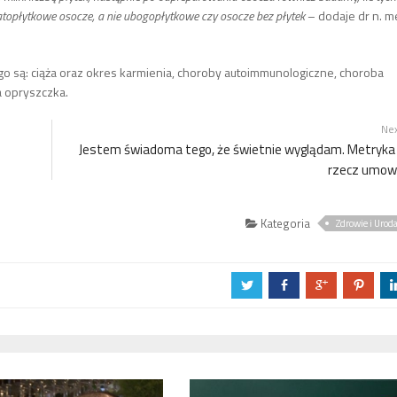
opłytkowe osocze, a nie ubogopłytkowe czy osocze bez płytek
– dodaje dr n. m
są: ciąża oraz okres karmienia, choroby autoimmunologiczne, choroba
 opryszczka.
Ne
Jestem świadoma tego, że świetnie wyglądam. Metryka
rzecz umo
Kategoria
Zdrowie i Urod
a
b
c
d