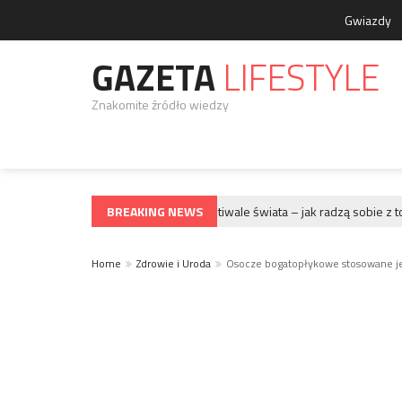
Gwiazdy
GAZETA
LIFESTYLE
Znakomite źródło wiedzy
BREAKING NEWS
Największe festiwale świata – jak radzą sobie z toal
GWIAZDY
Home
Zdrowie i Uroda
Osocze bogatopłykowe stosowane jes