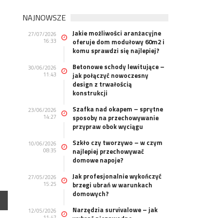
NAJNOWSZE
Jakie możliwości aranżacyjne
27/07/2026
16:33
oferuje dom modułowy 60m2 i
komu sprawdzi się najlepiej?
Betonowe schody lewitujące –
30/06/2026
11:43
jak połączyć nowoczesny
design z trwałością
konstrukcji
Szafka nad okapem – sprytne
23/06/2026
14:27
sposoby na przechowywanie
przypraw obok wyciągu
Szkło czy tworzywo – w czym
10/06/2026
08:35
najlepiej przechowywać
domowe napoje?
Jak profesjonalnie wykończyć
27/05/2026
15:25
brzegi ubrań w warunkach
domowych?
Narzędzia survivalowe – jak
12/05/2026
11:47