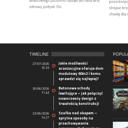
właściwego poziomu nadaje jej naturalny
poza korpo
zdrowy połysk. Do
shopie bro
chwilę dla 
TIMELINE
POPUL
Jakie możliwości
27/07/2026
16:33
aranżacyjne oferuje dom
modułowy 60m2 i komu
sprawdzi się najlepiej?
Betonowe schody
30/06/2026
11:43
lewitujące – jak połączyć
nowoczesny design z
trwałością konstrukcji
Szafka nad okapem –
23/06/2026
14:27
sprytne sposoby na
przechowywanie