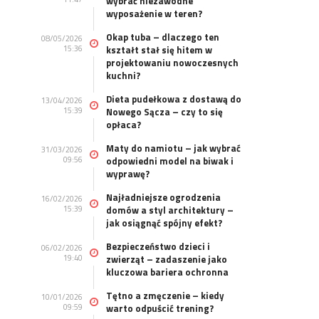
wybrać niezawodne
wyposażenie w teren?
Okap tuba – dlaczego ten
08/05/2026
15:36
kształt stał się hitem w
projektowaniu nowoczesnych
kuchni?
Dieta pudełkowa z dostawą do
13/04/2026
15:39
Nowego Sącza – czy to się
opłaca?
Maty do namiotu – jak wybrać
31/03/2026
09:56
odpowiedni model na biwak i
wyprawę?
Najładniejsze ogrodzenia
16/02/2026
15:39
domów a styl architektury –
jak osiągnąć spójny efekt?
Bezpieczeństwo dzieci i
06/02/2026
19:40
zwierząt – zadaszenie jako
kluczowa bariera ochronna
Tętno a zmęczenie – kiedy
10/01/2026
09:59
warto odpuścić trening?