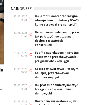
NAJNOWSZE
Jakie możliwości aranżacyjne
27/07/2026
16:33
oferuje dom modułowy 60m2 i
komu sprawdzi się najlepiej?
Betonowe schody lewitujące –
30/06/2026
11:43
jak połączyć nowoczesny
design z trwałością
konstrukcji
Szafka nad okapem – sprytne
23/06/2026
14:27
sposoby na przechowywanie
przypraw obok wyciągu
la
Szkło czy tworzywo – w czym
10/06/2026
08:35
najlepiej przechowywać
domowe napoje?
Jak profesjonalnie wykończyć
27/05/2026
na
15:25
brzegi ubrań w warunkach
domowych?
Narzędzia survivalowe – jak
12/05/2026
11:47