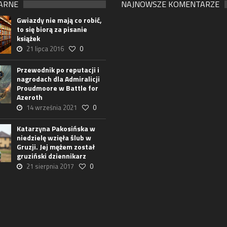
ARNE
NAJNOWSZE KOMENTARZE
Gwiazdy nie mają co robić,
to się biorą za pisanie
książek
21 lipca 2016
0
Przewodnik po reputacji i
nagrodach dla Admiralicji
Proudmoore w Battle for
Azeroth
14 września 2021
0
Katarzyna Pakosińska w
niedzielę wzięła ślub w
Gruzji. Jej mężem został
gruziński dziennikarz
21 sierpnia 2017
0