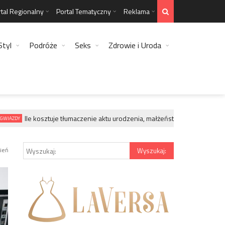
tal Regionalny
Portal Tematyczny
Reklama
Styl
Podróże
Seks
Zdrowie i Uroda
Ile kosztuje tłumaczenie aktu urodzenia, małżeństwa, zgonu?
IAZDY
GWIA
ień