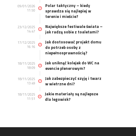
Polar taktyczny – kiedy
09/01/2026
11:50
sprawdza się najlepiej w
terenie i mieście?
Największe festiwale świata –
23/12/2025
14:47
jak radzą sobie z toaletami?
Jak dostosować projekt domu
17/12/2025
16:16
do potrzeb osoby z
niepełnosprawnością?
Jak uniknąć kolejek do WC na
18/11/2025
18:09
evencie plenerowym?
Jak zabezpieczyć szyję i twarz
18/11/2025
13:49
w wietrzne dni?
Jakie materiały są najlepsze
18/11/2025
11:51
dla legowisk?