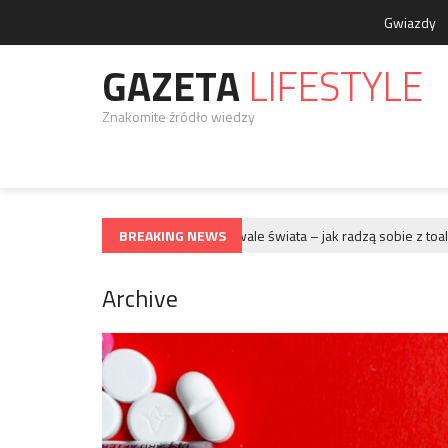
Gwiazdy
GAZETA
LIFESTYLE
Znakomite źródło wiedzy
BREAKING NEWS
Największe festiwale świata – jak radzą sobie z toalet
GWIAZDY
Archive