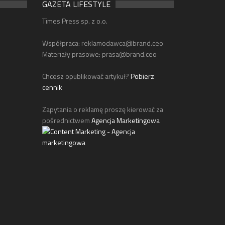
GAZETA LIFESTYLE
Times Press sp. z o.o.
Współpraca:
reklamodawca@brand.ceo
Materiały prasowe:
prasa@brand.ceo
Chcesz opublikować artykuł?
Pobierz
cennik
Zapytania o reklamę proszę kierować za
pośrednictwem
Agencja Marketingowa