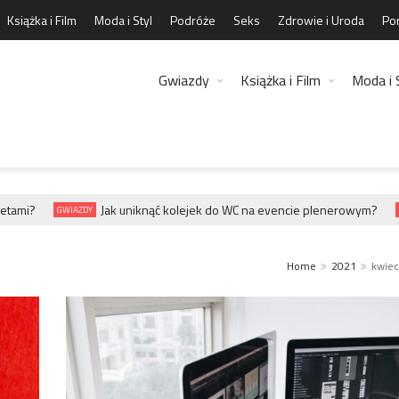
Książka i Film
Moda i Styl
Podróże
Seks
Zdrowie i Uroda
Por
Gwiazdy
Książka i Film
Moda i 
ami?
Jak uniknąć kolejek do WC na evencie plenerowym?
GWIAZDY
GW
Home
2021
kwiec