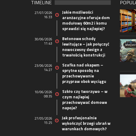
TIMELINE
POPUL
Jakie możliwości
27/07/2026
16:33
aranżacyjne oferuje dom
modułowy 60m2 i komu
sprawdzi się najlepiej?
Betonowe schody
30/06/2026
11:43
lewitujące – jak połączyć
nowoczesny design z
trwałością konstrukcji
Szafka nad okapem –
23/06/2026
14:27
sprytne sposoby na
przechowywanie
przypraw obok wyciągu
Szkło czy tworzywo – w
10/06/2026
08:35
czym najlepiej
przechowywać domowe
napoje?
Jak profesjonalnie
27/05/2026
15:25
wykończyć brzegi ubrań w
warunkach domowych?