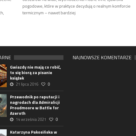
pogodowe, które w praktyce decydują o realnym komforcie
ch,
termicznym – nawet bardziej
ARNE
NAJNOWSZE KOMENTARZE
Gwiazdy nie mają co robić,
to się biorą za pisanie
książek
21 lipca 2016
0
Przewodnik po reputacji i
nagrodach dla Admiralicji
Proudmoore w Battle for
Azeroth
14 września 2021
0
Katarzyna Pakosińska w