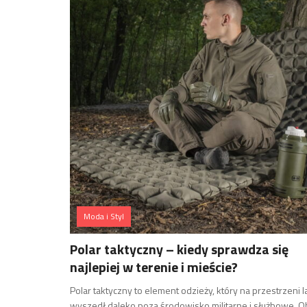
Moda i Styl
Polar taktyczny – kiedy sprawdza się
najlepiej w terenie i mieście?
Polar taktyczny to element odzieży, który na przestrzeni l
wyszedł daleko poza środowisko militarne i służbowe. O