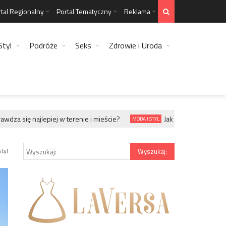
tal Regionalny
Portal Tematyczny
Reklama
Styl
Podróże
Seks
Zdrowie i Uroda
 się najlepiej w terenie i mieście?
Jak zabezpieczyć szyję i 
MODA I STYL
tyl