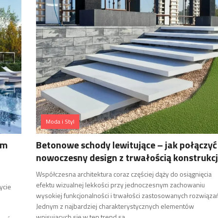
Moda i Styl
om
Betonowe schody lewitujące – jak połączyć
nowoczesny design z trwałością konstrukcj
Współczesna architektura coraz częściej dąży do osiągnięcia
efektu wizualnej lekkości przy jednoczesnym zachowaniu
ycie
wysokiej funkcjonalności i trwałości zastosowanych rozwiąza
Jednym z najbardziej charakterystycznych elementów
wpisujących się w ten trend są