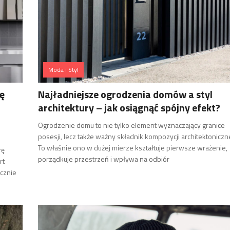
Moda i Styl
ię
Najładniejsze ogrodzenia domów a styl
architektury – jak osiągnąć spójny efekt?
Ogrodzenie domu to nie tylko element wyznaczający granice
posesji, lecz także ważny składnik kompozycji architektoniczne
To właśnie ono w dużej mierze kształtuje pierwsze wrażenie,
rę
porządkuje przestrzeń i wpływa na odbiór
rt
ącznie