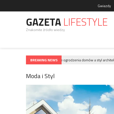
Gwiazdy
GAZETA
LIFESTYLE
Znakomite źródło wiedzy
BREAKING NEWS
Najładniejsze ogrodzenia domów a styl architektury 
MODA I STYL
Moda i Styl