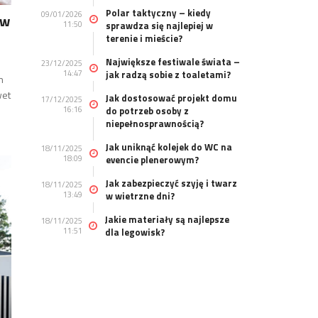
Polar taktyczny – kiedy
09/01/2026
 w
11:50
sprawdza się najlepiej w
terenie i mieście?
Największe festiwale świata –
23/12/2025
14:47
jak radzą sobie z toaletami?
h
wet
Jak dostosować projekt domu
17/12/2025
16:16
do potrzeb osoby z
niepełnosprawnością?
Jak uniknąć kolejek do WC na
18/11/2025
18:09
evencie plenerowym?
Jak zabezpieczyć szyję i twarz
18/11/2025
13:49
w wietrzne dni?
Jakie materiały są najlepsze
18/11/2025
11:51
dla legowisk?