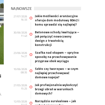
NAJNOWSZE
Jakie możliwości aranżacyjne
27/07/2026
16:33
oferuje dom modułowy 60m2 i
komu sprawdzi się najlepiej?
Betonowe schody lewitujące –
30/06/2026
11:43
jak połączyć nowoczesny
design z trwałością
konstrukcji
Szafka nad okapem – sprytne
23/06/2026
14:27
sposoby na przechowywanie
przypraw obok wyciągu
Szkło czy tworzywo – w czym
10/06/2026
08:35
najlepiej przechowywać
i
domowe napoje?
Jak profesjonalnie wykończyć
27/05/2026
15:25
brzegi ubrań w warunkach
domowych?
ń.
Narzędzia survivalowe – jak
12/05/2026
11:47