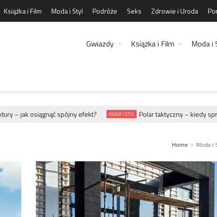
Książka i Film
Moda i Styl
Podróże
Seks
Zdrowie i Uroda
Por
Gwiazdy
Książka i Film
Moda i 
– jak osiągnąć spójny efekt?
Polar taktyczny – kiedy sprawdza
MODA I STYL
Home
Moda i S