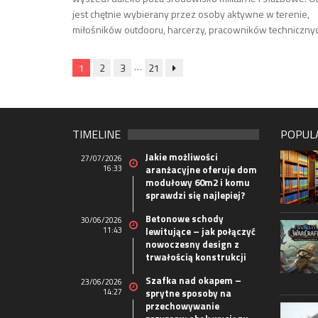
jest chętnie wybierany przez osoby aktywne w terenie,
miłośników outdooru, harcerzy, pracowników techniczny
…
1
2
3
21
TIMELINE
POPUL
Jakie możliwości
27/07/2026
16:33
aranżacyjne oferuje dom
modułowy 60m2 i komu
sprawdzi się najlepiej?
Betonowe schody
30/06/2026
11:43
lewitujące – jak połączyć
nowoczesny design z
trwałością konstrukcji
Szafka nad okapem –
23/06/2026
14:27
sprytne sposoby na
przechowywanie