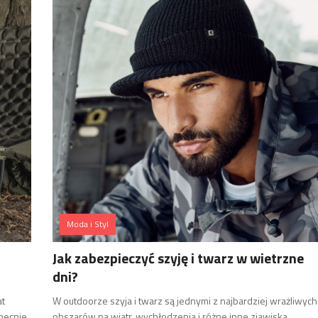
Moda i Styl
Jak zabezpieczyć szyję i twarz w wietrzne
dni?
at
W outdoorze szyja i twarz są jednymi z najbardziej wrażliwych
becnie
obszarów na wiatr, wychłodzenia i różne inne zjawiska