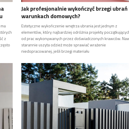
na
Jak profesjonalnie wykończyć brzegi ubrań
u
warunkach domowych?
i ma
Estetyczne wykończenie wnętrza ubrania jest jednym z
których
elementów, który najbardziej odróżnia projekty początkującyc
ść z
od prac wykonywanych przez doświadczonych krawców. Na
często
starannie uszyta odzież może sprawiać wrażenie
niedopracowanej, jeśli brzegi materiału