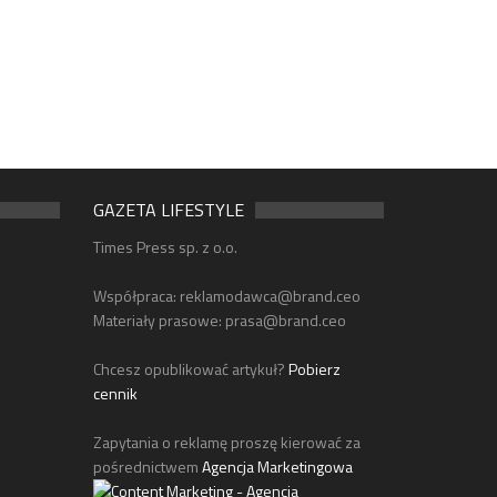
GAZETA LIFESTYLE
Times Press sp. z o.o.
Współpraca:
reklamodawca@brand.ceo
Materiały prasowe:
prasa@brand.ceo
Chcesz opublikować artykuł?
Pobierz
cennik
Zapytania o reklamę proszę kierować za
pośrednictwem
Agencja Marketingowa