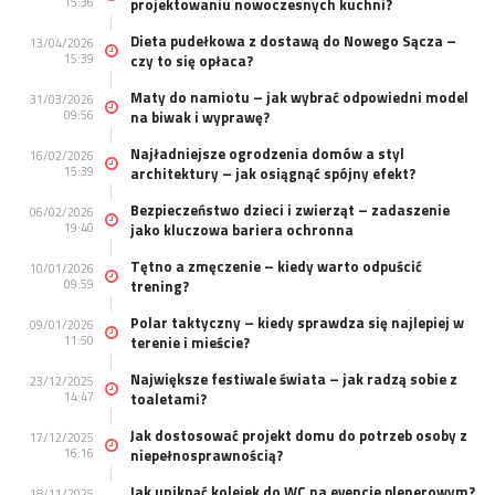
15:36
projektowaniu nowoczesnych kuchni?
Dieta pudełkowa z dostawą do Nowego Sącza –
13/04/2026
15:39
czy to się opłaca?
Maty do namiotu – jak wybrać odpowiedni model
31/03/2026
09:56
na biwak i wyprawę?
Najładniejsze ogrodzenia domów a styl
16/02/2026
15:39
architektury – jak osiągnąć spójny efekt?
Bezpieczeństwo dzieci i zwierząt – zadaszenie
06/02/2026
19:40
jako kluczowa bariera ochronna
Tętno a zmęczenie – kiedy warto odpuścić
10/01/2026
09:59
trening?
Polar taktyczny – kiedy sprawdza się najlepiej w
09/01/2026
11:50
terenie i mieście?
Największe festiwale świata – jak radzą sobie z
23/12/2025
14:47
toaletami?
Jak dostosować projekt domu do potrzeb osoby z
17/12/2025
16:16
niepełnosprawnością?
Jak uniknąć kolejek do WC na evencie plenerowym?
18/11/2025