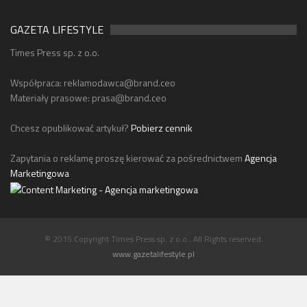
GAZETA LIFESTYLE
Times Press sp. z o.o.
Współpraca:
reklamodawca@brand.ceo
Materiały prasowe:
prasa@brand.ceo
Chcesz opublikować artykuł?
Pobierz cennik
Zapytania o reklamę proszę kierować za pośrednictwem
Agencja
Marketingowa
© 2015 Copyright Times Press sp. z o.o.. All Rights reserved.
www.gazetalifestyle.pl