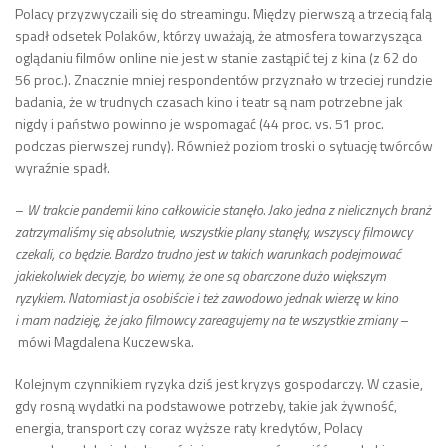
Polacy przyzwyczaili się do streamingu. Między pierwszą a trzecią falą
spadł odsetek Polaków, którzy uważają, że atmosfera towarzysząca
oglądaniu filmów online nie jest w stanie zastąpić tej z kina (z 62 do
56 proc.). Znacznie mniej respondentów przyznało w trzeciej rundzie
badania, że w trudnych czasach kino i teatr są nam potrzebne jak
nigdy i państwo powinno je wspomagać (44 proc. vs. 51 proc.
podczas pierwszej rundy). Również poziom troski o sytuację twórców
wyraźnie spadł.
–
W trakcie pandemii kino całkowicie stanęło. Jako jedna z nielicznych branż
zatrzymaliśmy się absolutnie, wszystkie plany stanęły, wszyscy filmowcy
czekali, co będzie. Bardzo trudno jest w takich warunkach podejmować
jakiekolwiek decyzje, bo wiemy, że one są obarczone dużo większym
ryzykiem. Natomiast ja osobiście i też zawodowo jednak wierzę w kino
i mam nadzieję, że jako filmowcy zareagujemy na te wszystkie zmiany
–
mówi Magdalena Kuczewska.
Kolejnym czynnikiem ryzyka dziś jest kryzys gospodarczy. W czasie,
gdy rosną wydatki na podstawowe potrzeby, takie jak żywność,
energia, transport czy coraz wyższe raty kredytów, Polacy