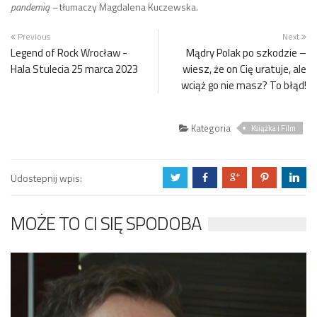
pandemią –
tłumaczy Magdalena Kuczewska.
Previous
Next
Legend of Rock Wrocław -
Mądry Polak po szkodzie –
Hala Stulecia 25 marca 2023
wiesz, że on Cię uratuje, ale
wciąż go nie masz? To błąd!
Kategoria
Książka i Film
Udostepnij wpis:
a
b
c
d
j
MOŻE TO CI SIĘ SPODOBA