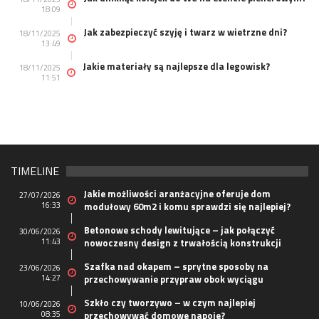
18:09
Jak zabezpieczyć szyję i twarz w wietrzne dni?
18/11/2025
13:49
Jakie materiały są najlepsze dla legowisk?
18/11/2025
11:51
TIMELINE
Jakie możliwości aranżacyjne oferuje dom
27/07/2026
16:33
modułowy 60m2 i komu sprawdzi się najlepiej?
Betonowe schody lewitujące – jak połączyć
30/06/2026
11:43
nowoczesny design z trwałością konstrukcji
Szafka nad okapem – sprytne sposoby na
23/06/2026
14:27
przechowywanie przypraw obok wyciągu
Szkło czy tworzywo – w czym najlepiej
10/06/2026
08:35
przechowywać domowe napoje?