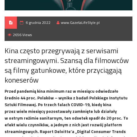
6 grudnia 2022
www.GazetaLifeStyle.pl
2656 Views
Kina często przegrywają z serwisami
streamingowymi. Szansą dla filmowców
są filmy gatunkowe, które przyciągają
koneserów
Przed pandemią kina minimum raz w miesiącu odwiedzało
średnio 44 proc. Polaków – wynika z badań Polskiego Instytutu
Sztuki Filmowej. Po trzech falach COVID-19, kiedy kina
przez wiele miesięcy pozostawały zamknięte lub działały
w ostrym reżimie sanitarnym, ten odsetek spadł do 20 proc. To
efekt wielu czynników, a jednym z nich jest rozwój platform
streamingowych. Raport Deloitte’a „Digital Consumer Trends