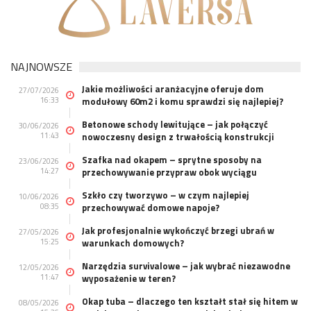
NAJNOWSZE
Jakie możliwości aranżacyjne oferuje dom
27/07/2026
16:33
modułowy 60m2 i komu sprawdzi się najlepiej?
Betonowe schody lewitujące – jak połączyć
30/06/2026
11:43
nowoczesny design z trwałością konstrukcji
Szafka nad okapem – sprytne sposoby na
23/06/2026
14:27
przechowywanie przypraw obok wyciągu
Szkło czy tworzywo – w czym najlepiej
10/06/2026
08:35
przechowywać domowe napoje?
Jak profesjonalnie wykończyć brzegi ubrań w
27/05/2026
15:25
warunkach domowych?
Narzędzia survivalowe – jak wybrać niezawodne
12/05/2026
11:47
wyposażenie w teren?
Okap tuba – dlaczego ten kształt stał się hitem w
08/05/2026