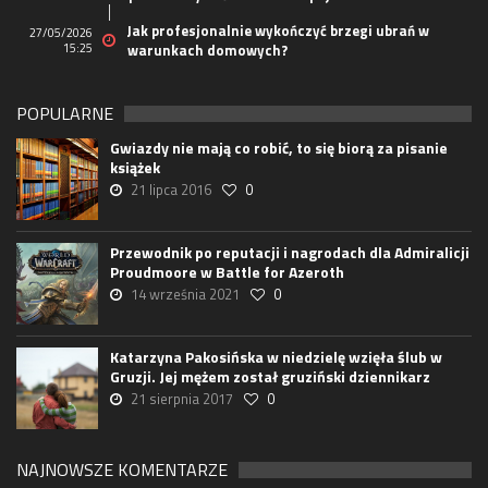
Jak profesjonalnie wykończyć brzegi ubrań w
27/05/2026
15:25
warunkach domowych?
POPULARNE
Gwiazdy nie mają co robić, to się biorą za pisanie
książek
21 lipca 2016
0
Przewodnik po reputacji i nagrodach dla Admiralicji
Proudmoore w Battle for Azeroth
14 września 2021
0
Katarzyna Pakosińska w niedzielę wzięła ślub w
Gruzji. Jej mężem został gruziński dziennikarz
21 sierpnia 2017
0
NAJNOWSZE KOMENTARZE