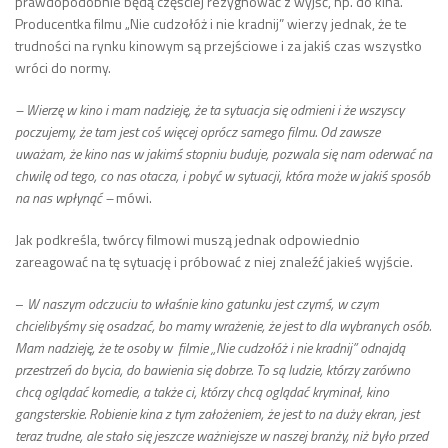
prawdopodobnie będą częściej rezygnować z wyjść, np. do kina.
Producentka filmu „Nie cudzołóż i nie kradnij” wierzy jednak, że te
trudności na rynku kinowym są przejściowe i za jakiś czas wszystko
wróci do normy.
– Wierzę w kino i mam nadzieję, że ta sytuacja się odmieni i że wszyscy
poczujemy, że tam jest coś więcej oprócz samego filmu. Od zawsze
uważam, że kino nas w jakimś stopniu buduje, pozwala się nam oderwać na
chwilę od tego, co nas otacza, i pobyć w sytuacji, która może w jakiś sposób
na nas wpłynąć –
mówi.
Jak podkreśla, twórcy filmowi muszą jednak odpowiednio
zareagować na tę sytuację i próbować z niej znaleźć jakieś wyjście.
–
W naszym odczuciu to właśnie kino gatunku jest czymś, w czym
chcielibyśmy się osadzać, bo mamy wrażenie, że jest to dla wybranych osób.
Mam nadzieję, że te osoby w filmie „Nie cudzołóż i nie kradnij” odnajdą
przestrzeń do bycia, do bawienia się dobrze. To są ludzie, którzy zarówno
chcą oglądać komedie, a także ci, którzy chcą oglądać kryminał, kino
gangsterskie. Robienie kina z tym założeniem, że jest to na duży ekran, jest
teraz trudne, ale stało się jeszcze ważniejsze w naszej branży, niż było przed