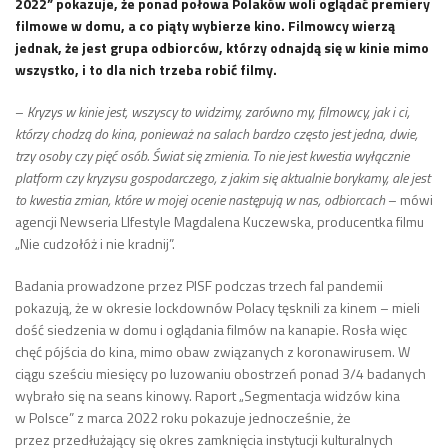
2022” pokazuje, że ponad połowa Polaków woli oglądać premiery
filmowe w domu, a co piąty wybierze kino. Filmowcy wierzą
jednak, że jest grupa odbiorców, którzy odnajdą się w kinie mimo
wszystko, i to dla nich trzeba robić filmy.
–
Kryzys w kinie jest, wszyscy to widzimy, zarówno my, filmowcy, jak i ci,
którzy chodzą do kina, ponieważ na salach bardzo często jest jedna, dwie,
trzy osoby czy pięć osób. Świat się zmienia. To nie jest kwestia wyłącznie
platform czy kryzysu gospodarczego, z jakim się aktualnie borykamy, ale jest
to kwestia zmian, które w mojej ocenie następują w nas, odbiorcach
– mówi
agencji Newseria LIfestyle Magdalena Kuczewska, producentka filmu
„Nie cudzołóż i nie kradnij”.
Badania prowadzone przez PISF podczas trzech fal pandemii
pokazują, że w okresie lockdownów Polacy tęsknili za kinem – mieli
dość siedzenia w domu i oglądania filmów na kanapie. Rosła więc
chęć pójścia do kina, mimo obaw związanych z koronawirusem. W
ciągu sześciu miesięcy po luzowaniu obostrzeń ponad 3/4 badanych
wybrało się na seans kinowy. Raport „Segmentacja widzów kina
w Polsce” z marca 2022 roku pokazuje jednocześnie, że
przez przedłużający się okres zamknięcia instytucji kulturalnych