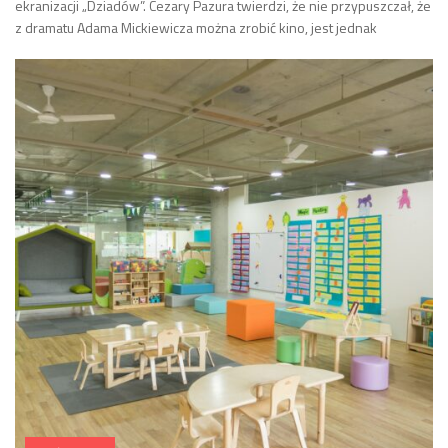
ekranizacji „Dziadów”. Cezary Pazura twierdzi, że nie przypuszczał, że
z dramatu Adama Mickiewicza można zrobić kino, jest jednak