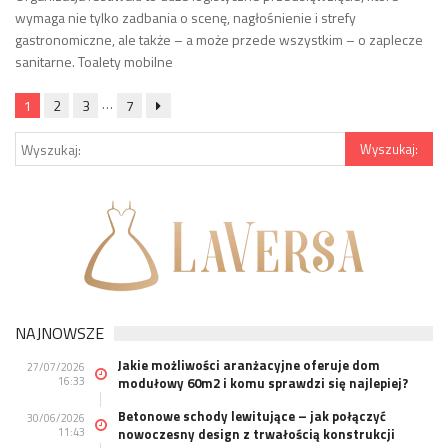
wymaga nie tylko zadbania o scenę, nagłośnienie i strefy
gastronomiczne, ale także – a może przede wszystkim – o zaplecze
sanitarne. Toalety mobilne
…
1
2
3
7
NAJNOWSZE
Jakie możliwości aranżacyjne oferuje dom
27/07/2026
16:33
modułowy 60m2 i komu sprawdzi się najlepiej?
Betonowe schody lewitujące – jak połączyć
30/06/2026
11:43
nowoczesny design z trwałością konstrukcji