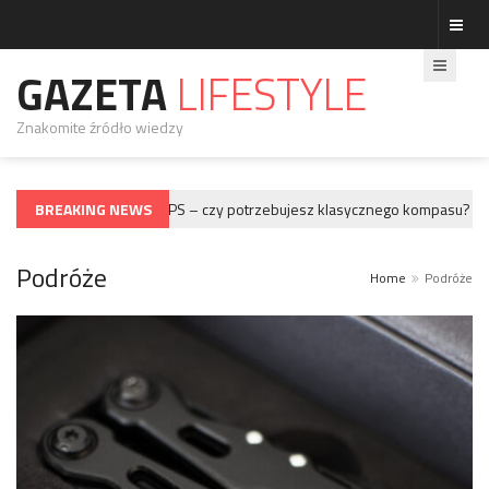
GAZETA
LIFESTYLE
Znakomite źródło wiedzy
BREAKING NEWS
Kompas vs GPS – czy potrzebujesz klasycznego kompasu?
PODRÓŻE
POD
Podróże
Home
Podróże