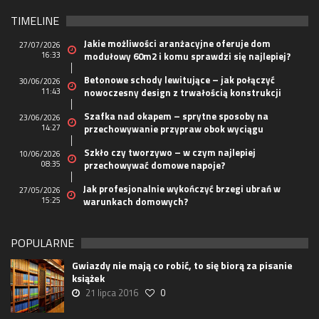
TIMELINE
Jakie możliwości aranżacyjne oferuje dom
27/07/2026
16:33
modułowy 60m2 i komu sprawdzi się najlepiej?
Betonowe schody lewitujące – jak połączyć
30/06/2026
11:43
nowoczesny design z trwałością konstrukcji
Szafka nad okapem – sprytne sposoby na
23/06/2026
14:27
przechowywanie przypraw obok wyciągu
Szkło czy tworzywo – w czym najlepiej
10/06/2026
08:35
przechowywać domowe napoje?
Jak profesjonalnie wykończyć brzegi ubrań w
27/05/2026
15:25
warunkach domowych?
POPULARNE
Gwiazdy nie mają co robić, to się biorą za pisanie
książek
21 lipca 2016
0