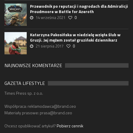
Przewodnik po reputacji i nagrodach dla Admiralicji
Proudmoore w Battle for Azeroth
14 września 2021
0
Katarzyna Pakosińska w niedzielę wzięła ślub w
Gruzji. Jej mężem został gruziński dziennikarz
21 sierpnia 2017
0
NAJNOWSZE KOMENTARZE
GAZETA LIFESTYLE
Times Press sp. z o.o.
Współpraca:
reklamodawca@brand.ceo
Materiały prasowe:
prasa@brand.ceo
Chcesz opublikować artykuł?
Pobierz cennik