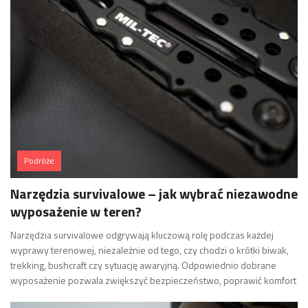
Podróże
Narzędzia survivalowe – jak wybrać niezawodne
wyposażenie w teren?
Narzędzia survivalowe odgrywają kluczową rolę podczas każdej
wyprawy terenowej, niezależnie od tego, czy chodzi o krótki biwak,
trekking, bushcraft czy sytuację awaryjną. Odpowiednio dobrane
wyposażenie pozwala zwiększyć bezpieczeństwo, poprawić komfort