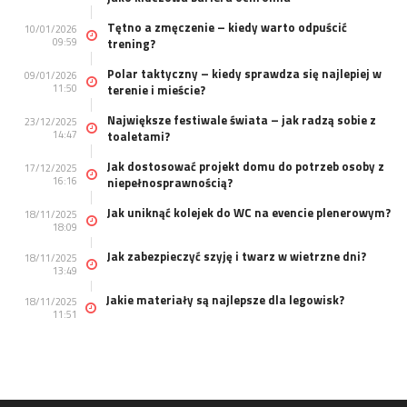
Tętno a zmęczenie – kiedy warto odpuścić
10/01/2026
09:59
trening?
Polar taktyczny – kiedy sprawdza się najlepiej w
09/01/2026
11:50
terenie i mieście?
Największe festiwale świata – jak radzą sobie z
23/12/2025
14:47
toaletami?
Jak dostosować projekt domu do potrzeb osoby z
17/12/2025
16:16
niepełnosprawnością?
Jak uniknąć kolejek do WC na evencie plenerowym?
18/11/2025
18:09
Jak zabezpieczyć szyję i twarz w wietrzne dni?
18/11/2025
13:49
Jakie materiały są najlepsze dla legowisk?
18/11/2025
11:51