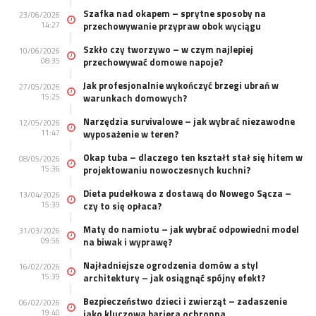
Szafka nad okapem – sprytne sposoby na
23/06/2026
14:27
przechowywanie przypraw obok wyciągu
Szkło czy tworzywo – w czym najlepiej
10/06/2026
08:35
przechowywać domowe napoje?
Jak profesjonalnie wykończyć brzegi ubrań w
27/05/2026
15:25
warunkach domowych?
Narzędzia survivalowe – jak wybrać niezawodne
12/05/2026
11:47
wyposażenie w teren?
Okap tuba – dlaczego ten kształt stał się hitem w
08/05/2026
15:36
projektowaniu nowoczesnych kuchni?
Dieta pudełkowa z dostawą do Nowego Sącza –
13/04/2026
15:39
czy to się opłaca?
Maty do namiotu – jak wybrać odpowiedni model
31/03/2026
09:56
na biwak i wyprawę?
Najładniejsze ogrodzenia domów a styl
16/02/2026
15:39
architektury – jak osiągnąć spójny efekt?
Bezpieczeństwo dzieci i zwierząt – zadaszenie
06/02/2026
19:40
jako kluczowa bariera ochronna