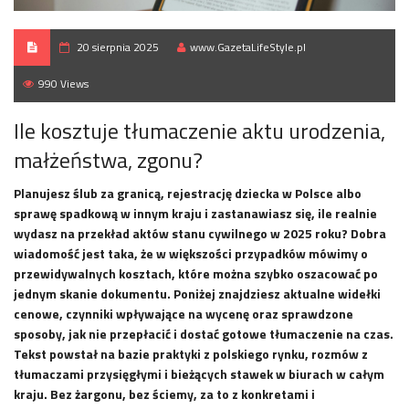
20 sierpnia 2025
www.GazetaLifeStyle.pl
990 Views
Ile kosztuje tłumaczenie aktu urodzenia,
małżeństwa, zgonu?
Planujesz ślub za granicą, rejestrację dziecka w Polsce albo
sprawę spadkową w innym kraju i zastanawiasz się, ile realnie
wydasz na przekład aktów stanu cywilnego w 2025 roku? Dobra
wiadomość jest taka, że w większości przypadków mówimy o
przewidywalnych kosztach, które można szybko oszacować po
jednym skanie dokumentu. Poniżej znajdziesz aktualne widełki
cenowe, czynniki wpływające na wycenę oraz sprawdzone
sposoby, jak nie przepłacić i dostać gotowe tłumaczenie na czas.
Tekst powstał na bazie praktyki z polskiego rynku, rozmów z
tłumaczami przysięgłymi i bieżących stawek w biurach w całym
kraju. Bez żargonu, bez ściemy, za to z konkretami i