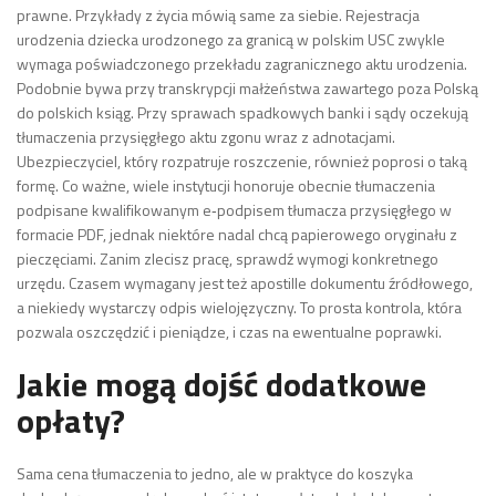
prawne. Przykłady z życia mówią same za siebie. Rejestracja
urodzenia dziecka urodzonego za granicą w polskim USC zwykle
wymaga poświadczonego przekładu zagranicznego aktu urodzenia.
Podobnie bywa przy transkrypcji małżeństwa zawartego poza Polską
do polskich ksiąg. Przy sprawach spadkowych banki i sądy oczekują
tłumaczenia przysięgłego aktu zgonu wraz z adnotacjami.
Ubezpieczyciel, który rozpatruje roszczenie, również poprosi o taką
formę. Co ważne, wiele instytucji honoruje obecnie tłumaczenia
podpisane kwalifikowanym e‑podpisem tłumacza przysięgłego w
formacie PDF, jednak niektóre nadal chcą papierowego oryginału z
pieczęciami. Zanim zlecisz pracę, sprawdź wymogi konkretnego
urzędu. Czasem wymagany jest też apostille dokumentu źródłowego,
a niekiedy wystarczy odpis wielojęzyczny. To prosta kontrola, która
pozwala oszczędzić i pieniądze, i czas na ewentualne poprawki.
Jakie mogą dojść dodatkowe
opłaty?
Sama cena tłumaczenia to jedno, ale w praktyce do koszyka