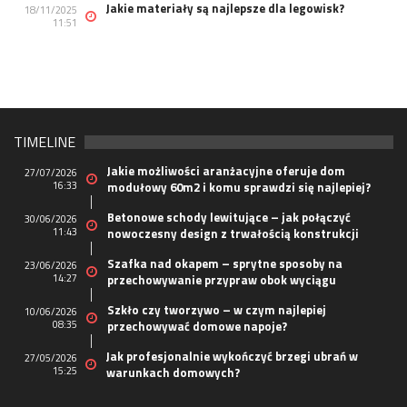
Jakie materiały są najlepsze dla legowisk?
18/11/2025
11:51
TIMELINE
Jakie możliwości aranżacyjne oferuje dom
27/07/2026
16:33
modułowy 60m2 i komu sprawdzi się najlepiej?
Betonowe schody lewitujące – jak połączyć
30/06/2026
11:43
nowoczesny design z trwałością konstrukcji
Szafka nad okapem – sprytne sposoby na
23/06/2026
14:27
przechowywanie przypraw obok wyciągu
Szkło czy tworzywo – w czym najlepiej
10/06/2026
08:35
przechowywać domowe napoje?
Jak profesjonalnie wykończyć brzegi ubrań w
27/05/2026
15:25
warunkach domowych?