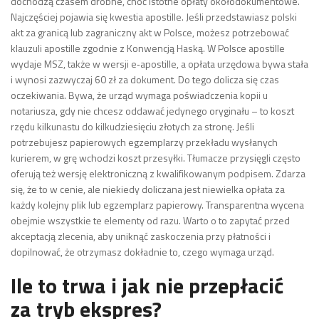
dochodzą czasem drobne, choć istotne opłaty okołodokumentowe.
Najczęściej pojawia się kwestia apostille. Jeśli przedstawiasz polski
akt za granicą lub zagraniczny akt w Polsce, możesz potrzebować
klauzuli apostille zgodnie z Konwencją Haską. W Polsce apostille
wydaje MSZ, także w wersji e‑apostille, a opłata urzędowa bywa stała
i wynosi zazwyczaj 60 zł za dokument. Do tego dolicza się czas
oczekiwania. Bywa, że urząd wymaga poświadczenia kopii u
notariusza, gdy nie chcesz oddawać jedynego oryginału – to koszt
rzędu kilkunastu do kilkudziesięciu złotych za stronę. Jeśli
potrzebujesz papierowych egzemplarzy przekładu wysłanych
kurierem, w grę wchodzi koszt przesyłki. Tłumacze przysięgli często
oferują też wersję elektroniczną z kwalifikowanym podpisem. Zdarza
się, że to w cenie, ale niekiedy doliczana jest niewielka opłata za
każdy kolejny plik lub egzemplarz papierowy. Transparentna wycena
obejmie wszystkie te elementy od razu. Warto o to zapytać przed
akceptacją zlecenia, aby uniknąć zaskoczenia przy płatności i
dopilnować, że otrzymasz dokładnie to, czego wymaga urząd.
Ile to trwa i jak nie przepłacić
za tryb ekspres?