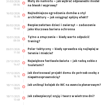
Maty do namiotu – jak wybrać odpowiedni model
31/03/2026
09:56
na biwak i wyprawę?
Najładniejsze ogrodzenia domów a styl
16/02/2026
15:39
architektury – jak osiągnąć spójny efekt?
Bezpieczeństwo dzieci i zwierząt – zadaszenie
06/02/2026
19:40
jako kluczowa bariera ochronna
Tętno a zmęczenie – kiedy warto odpuścić
10/01/2026
09:59
trening?
Polar taktyczny – kiedy sprawdza się najlepiej w
09/01/2026
11:50
terenie i mieście?
Największe festiwale świata – jak radzą sobie z
23/12/2025
14:47
toaletami?
Jak dostosować projekt domu do potrzeb osoby z
17/12/2025
16:16
niepełnosprawnością?
Jak uniknąć kolejek do WC na evencie plenerowym?
18/11/2025
18:09
Jak zabezpieczyć szyję i twarz w wietrzne dni?
18/11/2025
13:49