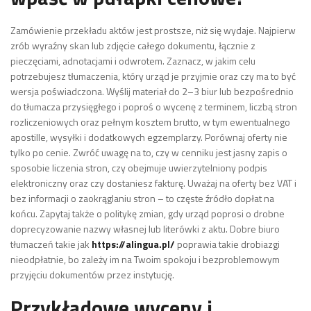
Zamówienie przekładu aktów jest prostsze, niż się wydaje. Najpierw
zrób wyraźny skan lub zdjęcie całego dokumentu, łącznie z
pieczęciami, adnotacjami i odwrotem. Zaznacz, w jakim celu
potrzebujesz tłumaczenia, który urząd je przyjmie oraz czy ma to być
wersja poświadczona. Wyślij materiał do 2–3 biur lub bezpośrednio
do tłumacza przysięgłego i poproś o wycenę z terminem, liczbą stron
rozliczeniowych oraz pełnym kosztem brutto, w tym ewentualnego
apostille, wysyłki i dodatkowych egzemplarzy. Porównaj oferty nie
tylko po cenie. Zwróć uwagę na to, czy w cenniku jest jasny zapis o
sposobie liczenia stron, czy obejmuje uwierzytelniony podpis
elektroniczny oraz czy dostaniesz fakturę. Uważaj na oferty bez VAT i
bez informacji o zaokrąglaniu stron – to częste źródło dopłat na
końcu. Zapytaj także o politykę zmian, gdy urząd poprosi o drobne
doprecyzowanie nazwy własnej lub literówki z aktu. Dobre biuro
tłumaczeń takie jak
https://alingua.pl/
poprawia takie drobiazgi
nieodpłatnie, bo zależy im na Twoim spokoju i bezproblemowym
przyjęciu dokumentów przez instytucję.
Przykładowe wyceny i