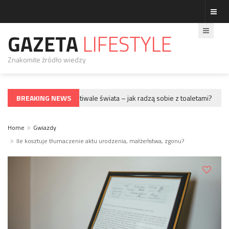
GAZETA
LIFESTYLE
Znakomite źródło wiedzy
BREAKING NEWS
Największe festiwale świata – jak radzą sobie z toaletami?
IAZDY
GWIAZD
Home
Gwiazdy
Ile kosztuje tłumaczenie aktu urodzenia, małżeństwa, zgonu?