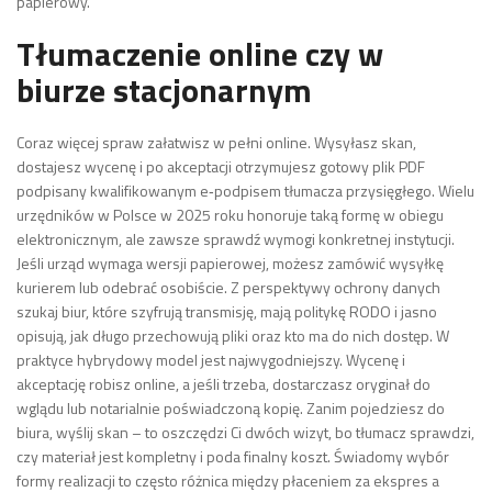
papierowy.
Tłumaczenie online czy w
biurze stacjonarnym
Coraz więcej spraw załatwisz w pełni online. Wysyłasz skan,
dostajesz wycenę i po akceptacji otrzymujesz gotowy plik PDF
podpisany kwalifikowanym e‑podpisem tłumacza przysięgłego. Wielu
urzędników w Polsce w 2025 roku honoruje taką formę w obiegu
elektronicznym, ale zawsze sprawdź wymogi konkretnej instytucji.
Jeśli urząd wymaga wersji papierowej, możesz zamówić wysyłkę
kurierem lub odebrać osobiście. Z perspektywy ochrony danych
szukaj biur, które szyfrują transmisję, mają politykę RODO i jasno
opisują, jak długo przechowują pliki oraz kto ma do nich dostęp. W
praktyce hybrydowy model jest najwygodniejszy. Wycenę i
akceptację robisz online, a jeśli trzeba, dostarczasz oryginał do
wglądu lub notarialnie poświadczoną kopię. Zanim pojedziesz do
biura, wyślij skan – to oszczędzi Ci dwóch wizyt, bo tłumacz sprawdzi,
czy materiał jest kompletny i poda finalny koszt. Świadomy wybór
formy realizacji to często różnica między płaceniem za ekspres a