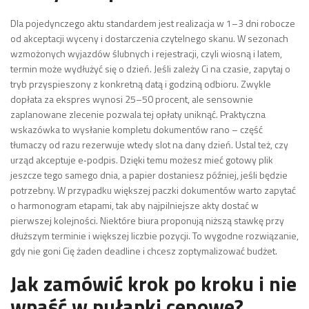
Dla pojedynczego aktu standardem jest realizacja w 1–3 dni robocze
od akceptacji wyceny i dostarczenia czytelnego skanu. W sezonach
wzmożonych wyjazdów ślubnych i rejestracji, czyli wiosną i latem,
termin może wydłużyć się o dzień. Jeśli zależy Ci na czasie, zapytaj o
tryb przyspieszony z konkretną datą i godziną odbioru. Zwykle
dopłata za ekspres wynosi 25–50 procent, ale sensownie
zaplanowane zlecenie pozwala tej opłaty uniknąć. Praktyczna
wskazówka to wysłanie kompletu dokumentów rano – część
tłumaczy od razu rezerwuje wtedy slot na dany dzień. Ustal też, czy
urząd akceptuje e‑podpis. Dzięki temu możesz mieć gotowy plik
jeszcze tego samego dnia, a papier dostaniesz później, jeśli będzie
potrzebny. W przypadku większej paczki dokumentów warto zapytać
o harmonogram etapami, tak aby najpilniejsze akty dostać w
pierwszej kolejności. Niektóre biura proponują niższą stawkę przy
dłuższym terminie i większej liczbie pozycji. To wygodne rozwiązanie,
gdy nie goni Cię żaden deadline i chcesz zoptymalizować budżet.
Jak zamówić krok po kroku i nie
wpaść w pułapki cenowe?