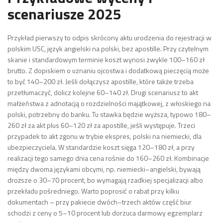
scenariusze 2025
Przykład pierwszy to odpis skrócony aktu urodzenia do rejestracji w
polskim USC, język angielski na polski, bez apostille. Przy czytelnym
skanie i standardowym terminie koszt wynosi zwykle 100–160 zł
brutto. Z dopiskiem o uznaniu ojcostwa i dodatkową pieczęcią może
to być 140–200 zł. Jeśli dołączysz apostille, które także trzeba
przetłumaczyć, dolicz kolejne 60–140 zł. Drugi scenariusz to akt
małżeństwa z adnotacją o rozdzielności majątkowej, z włoskiego na
polski, potrzebny do banku. Tu stawka będzie wyższa, typowo 180–
260 zł za akt plus 60–120 zł za apostille, jeśli występuje. Trzeci
przypadek to akt zgonu w trybie ekspres, polski na niemiecki, dla
ubezpieczyciela. W standardzie koszt sięga 120–180 zł, a przy
realizacji tego samego dnia cena rośnie do 160–260 zł. Kombinacje
między dwoma językami obcymi, np. niemiecki–angielski, bywają
droższe o 30–70 procent, bo wymagają rzadkiej specjalizacji albo
przekładu pośredniego. Warto poprosić o rabat przy kilku
dokumentach – przy pakiecie dwóch–trzech aktów część biur
schodzi z ceny o 5–10 procent lub dorzuca darmowy egzemplarz