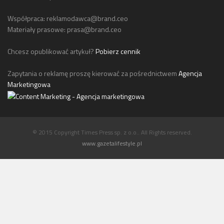
Współpraca:
reklamodawca@brand.ceo
Materiały prasowe:
prasa@brand.ceo
Chcesz opublikować artykuł?
Pobierz cennik
Zapytania o reklamę proszę kierować za pośrednictwem
Agencja
Marketingowa
© 2015 Copyright Times Press sp. z o.o.. All Rights reserved.
www.gazetalifestyle.pl