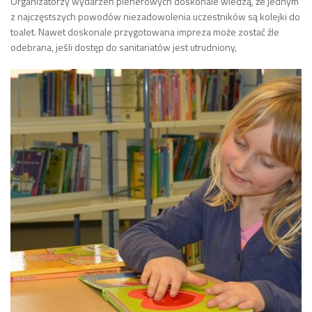
Organizatorzy wydarzeń plenerowych doskonale wiedzą, że jednym
z najczęstszych powodów niezadowolenia uczestników są kolejki do
toalet. Nawet doskonale przygotowana impreza może zostać źle
odebrana, jeśli dostęp do sanitariatów jest utrudniony,