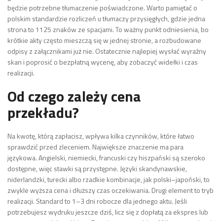
będzie potrzebne tłumaczenie poświadczone. Warto pamiętać o
polskim standardzie rozliczeń u tłumaczy przysięgłych, gdzie jedna
strona to 1125 znaków ze spacjami. To ważny punkt odniesienia, bo
krótkie akty często mieszczą się w jednej stronie, a rozbudowane
odpisy z załącznikami już nie. Ostatecznie najlepiej wysłać wyraźny
skan i poprosić o bezpłatną wycenę, aby zobaczyć widełki i czas
realizacji.
Od czego zależy cena
przekładu?
Na kwotę, którą zapłacisz, wpływa kilka czynników, które łatwo
sprawdzić przed zleceniem. Największe znaczenie ma para
językowa. Angielski, niemiecki, francuski czy hiszpański są szeroko
dostępne, więc stawki są przystępne. Języki skandynawskie,
niderlandzki, turecki albo rzadkie kombinacje, jak polski–japoński, to
zwykle wyższa cena i dłuższy czas oczekiwania. Drugi element to tryb
realizacji. Standard to 1–3 dni robocze dla jednego aktu. Jeśli
potrzebujesz wydruku jeszcze dziś, licz się z dopłatą za ekspres lub