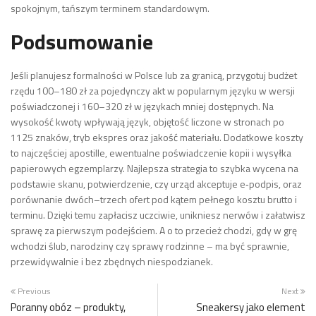
spokojnym, tańszym terminem standardowym.
Podsumowanie
Jeśli planujesz formalności w Polsce lub za granicą, przygotuj budżet
rzędu 100–180 zł za pojedynczy akt w popularnym języku w wersji
poświadczonej i 160–320 zł w językach mniej dostępnych. Na
wysokość kwoty wpływają język, objętość liczone w stronach po
1125 znaków, tryb ekspres oraz jakość materiału. Dodatkowe koszty
to najczęściej apostille, ewentualne poświadczenie kopii i wysyłka
papierowych egzemplarzy. Najlepsza strategia to szybka wycena na
podstawie skanu, potwierdzenie, czy urząd akceptuje e‑podpis, oraz
porównanie dwóch–trzech ofert pod kątem pełnego kosztu brutto i
terminu. Dzięki temu zapłacisz uczciwie, unikniesz nerwów i załatwisz
sprawę za pierwszym podejściem. A o to przecież chodzi, gdy w grę
wchodzi ślub, narodziny czy sprawy rodzinne – ma być sprawnie,
przewidywalnie i bez zbędnych niespodzianek.
Previous
Next
Poranny obóz – produkty,
Sneakersy jako element