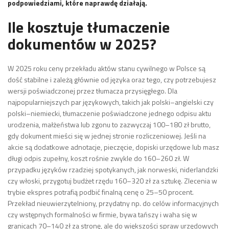
podpowiedziami, które naprawdę działają.
Ile kosztuje tłumaczenie
dokumentów w 2025?
W 2025 roku ceny przekładu aktów stanu cywilnego w Polsce są
dość stabilne i zależą głównie od języka oraz tego, czy potrzebujesz
wersji poświadczonej przez tłumacza przysięgłego. Dla
najpopularniejszych par językowych, takich jak polski–angielski czy
polski–niemiecki, tłumaczenie poświadczone jednego odpisu aktu
urodzenia, małżeństwa lub zgonu to zazwyczaj 100–180 zł brutto,
gdy dokument mieści się w jednej stronie rozliczeniowej. Jeśli na
akcie są dodatkowe adnotacje, pieczęcie, dopiski urzędowe lub masz
długi odpis zupełny, koszt rośnie zwykle do 160–260 zł. W
przypadku języków rzadziej spotykanych, jak norweski, niderlandzki
czy włoski, przygotuj budżet rzędu 160–320 zł za sztukę. Zlecenia w
trybie ekspres potrafią podbić finalną cenę o 25–50 procent.
Przekład nieuwierzytelniony, przydatny np. do celów informacyjnych
czy wstępnych formalności w firmie, bywa tańszy i waha się w
granicach 70–140 zł za stronę, ale do większości spraw urzędowych