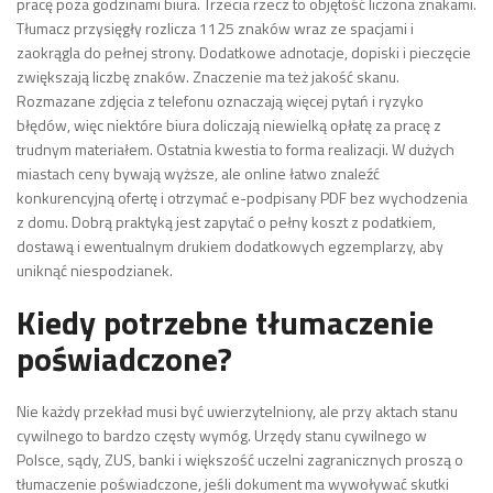
pracę poza godzinami biura. Trzecia rzecz to objętość liczona znakami.
Tłumacz przysięgły rozlicza 1125 znaków wraz ze spacjami i
zaokrągla do pełnej strony. Dodatkowe adnotacje, dopiski i pieczęcie
zwiększają liczbę znaków. Znaczenie ma też jakość skanu.
Rozmazane zdjęcia z telefonu oznaczają więcej pytań i ryzyko
błędów, więc niektóre biura doliczają niewielką opłatę za pracę z
trudnym materiałem. Ostatnia kwestia to forma realizacji. W dużych
miastach ceny bywają wyższe, ale online łatwo znaleźć
konkurencyjną ofertę i otrzymać e-podpisany PDF bez wychodzenia
z domu. Dobrą praktyką jest zapytać o pełny koszt z podatkiem,
dostawą i ewentualnym drukiem dodatkowych egzemplarzy, aby
uniknąć niespodzianek.
Kiedy potrzebne tłumaczenie
poświadczone?
Nie każdy przekład musi być uwierzytelniony, ale przy aktach stanu
cywilnego to bardzo częsty wymóg. Urzędy stanu cywilnego w
Polsce, sądy, ZUS, banki i większość uczelni zagranicznych proszą o
tłumaczenie poświadczone, jeśli dokument ma wywoływać skutki