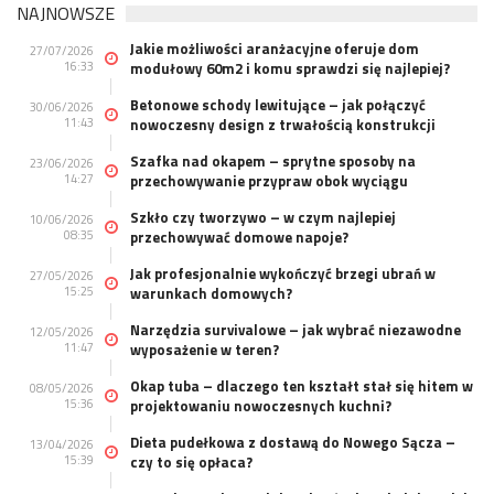
NAJNOWSZE
Jakie możliwości aranżacyjne oferuje dom
27/07/2026
16:33
modułowy 60m2 i komu sprawdzi się najlepiej?
Betonowe schody lewitujące – jak połączyć
30/06/2026
11:43
nowoczesny design z trwałością konstrukcji
Szafka nad okapem – sprytne sposoby na
23/06/2026
14:27
przechowywanie przypraw obok wyciągu
Szkło czy tworzywo – w czym najlepiej
10/06/2026
08:35
przechowywać domowe napoje?
Jak profesjonalnie wykończyć brzegi ubrań w
27/05/2026
15:25
warunkach domowych?
Narzędzia survivalowe – jak wybrać niezawodne
12/05/2026
11:47
wyposażenie w teren?
Okap tuba – dlaczego ten kształt stał się hitem w
08/05/2026
15:36
projektowaniu nowoczesnych kuchni?
Dieta pudełkowa z dostawą do Nowego Sącza –
13/04/2026
15:39
czy to się opłaca?