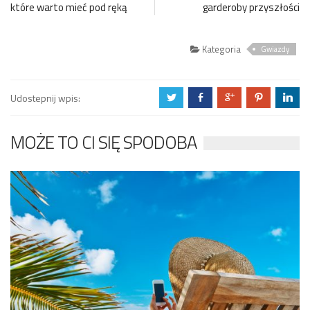
które warto mieć pod ręką
garderoby przyszłości
Kategoria
Gwiazdy
Udostepnij wpis:
a
b
c
d
j
MOŻE TO CI SIĘ SPODOBA