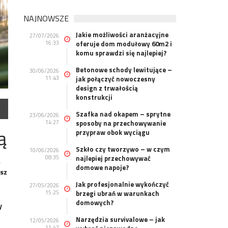
NAJNOWSZE
Jakie możliwości aranżacyjne
27/07/2026
16:33
oferuje dom modułowy 60m2 i
komu sprawdzi się najlepiej?
Betonowe schody lewitujące –
30/06/2026
11:43
jak połączyć nowoczesny
design z trwałością
konstrukcji
Szafka nad okapem – sprytne
23/06/2026
14:27
sposoby na przechowywanie
ą
przypraw obok wyciągu
Szkło czy tworzywo – w czym
10/06/2026
08:35
najlepiej przechowywać
a
domowe napoje?
asz
Jak profesjonalnie wykończyć
27/05/2026
15:25
brzegi ubrań w warunkach
domowych?
y
Narzędzia survivalowe – jak
12/05/2026
11:47