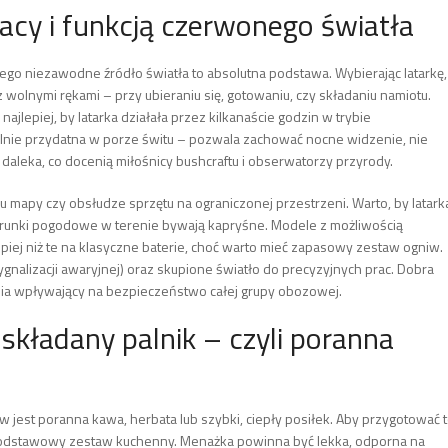
acy i funkcją czerwonego światła
tego niezawodne źródło światła to absolutna podstawa. Wybierając latarkę,
 wolnymi rękami – przy ubieraniu się, gotowaniu, czy składaniu namiotu.
lepiej, by latarka działała przez kilkanaście godzin w trybie
lnie przydatna w porze świtu – pozwala zachować nocne widzenie, nie
 daleka, co docenią miłośnicy bushcraftu i obserwatorzy przyrody.
u mapy czy obsłudze sprzętu na ograniczonej przestrzeni. Warto, by latark
runki pogodowe w terenie bywają kapryśne. Modele z możliwością
iej niż te na klasyczne baterie, choć warto mieć zapasowy zestaw ogniw.
gnalizacji awaryjnej) oraz skupione światło do precyzyjnych prac. Dobra
enia wpływający na bezpieczeństwo całej grupy obozowej.
składany palnik – czyli poranna
 jest poranna kawa, herbata lub szybki, ciepły posiłek. Aby przygotować 
 podstawowy zestaw kuchenny. Menażka powinna być lekka, odporna na