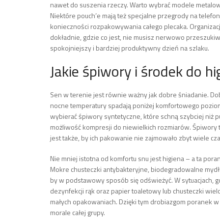
nawet do suszenia rzeczy. Warto wybrać modele metalowe
Niektóre pouch’e mają też specjalne przegrody na telefo
konieczności rozpakowywania całego plecaka. Organizacj
dokładnie, gdzie co jest, nie musisz nerwowo przeszukiw
spokojniejszy i bardziej produktywny dzień na szlaku.
Jakie śpiwory i środek do h
Sen w terenie jest równie ważny jak dobre śniadanie. Do
nocne temperatury spadają poniżej komfortowego poziomu
wybierać śpiwory syntetyczne, które schną szybciej niż 
możliwość kompresji do niewielkich rozmiarów. Śpiwory t
jest także, by ich pakowanie nie zajmowało zbyt wiele c
Nie mniej istotna od komfortu snu jest higiena – a ta por
Mokre chusteczki antybakteryjne, biodegradowalne mydło 
by w podstawowy sposób się odświeżyć. W sytuacjach, gd
dezynfekcji rąk oraz papier toaletowy lub chusteczki wie
małych opakowaniach. Dzięki tym drobiazgom poranek w t
morale całej grupy.