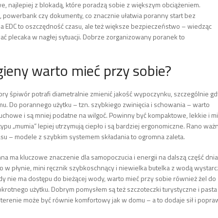
, najlepiej z blokadą, które poradzą sobie z większym obciążeniem.
n, powerbank czy dokumenty, co znacznie ułatwia poranny start bez
a EDC to oszczędność czasu, ale też większe bezpieczeństwo – wiedząc
ać plecaka w nagłej sytuacji. Dobrze zorganizowany poranek to
igieny warto mieć przy sobie?
bry śpiwór potrafi diametralnie zmienić jakość wypoczynku, szczególnie gd
. Do porannego użytku – tzn. szybkiego zwinięcia i schowania – warto
puchowe i są mniej podatne na wilgoć. Powinny być kompaktowe, lekkie i m
ypu „mumia” lepiej utrzymują ciepło i są bardziej ergonomiczne. Rano waż
zasu – modele z szybkim systemem składania to ogromna zaleta.
anna ma kluczowe znaczenie dla samopoczucia i energii na dalszą część dnia
w płynie, mini ręcznik szybkoschnący i niewielka butelka z wodą wystarc
y nie ma dostępu do bieżącej wody, warto mieć przy sobie również żel do
lokrotnego użytku. Dobrym pomysłem są też szczoteczki turystyczne i pasta
erenie może być równie komfortowy jak w domu – a to dodaje sił i popra