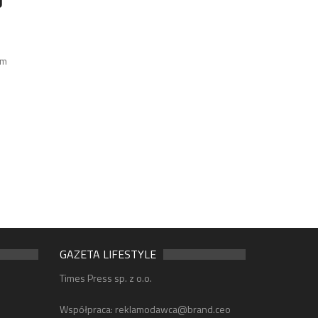
ym
m
GAZETA LIFESTYLE
Times Press sp. z o.o.
Współpraca:
reklamodawca@brand.ceo