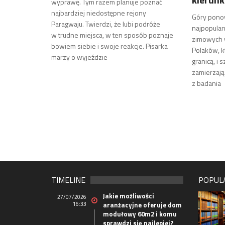
wyprawę. Tym razem planuje poznać
najbardziej niedostępne rejony
Góry pono
Paragwaju. Twierdzi, że lubi podróże
najpopular
w trudne miejsca, w ten sposób poznaje
zimowych 
bowiem siebie i swoje reakcje. Pisarka
Polaków, k
marzy o wyjeździe
granicą, i 
zamierzają
z badania
TIMELINE
POPUL
Jakie możliwości
27/07/2026
16:33
aranżacyjne oferuje dom
modułowy 60m2 i komu
sprawdzi się najlepiej?