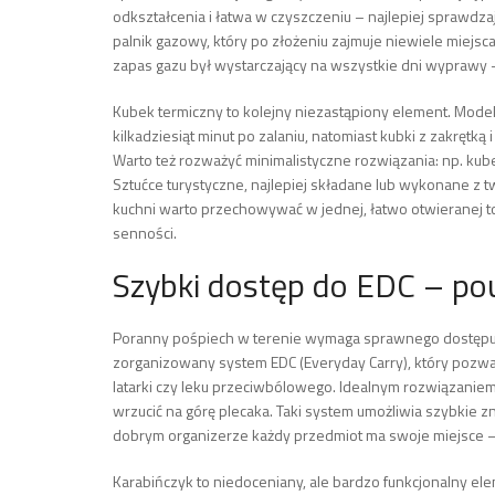
odkształcenia i łatwa w czyszczeniu – najlepiej sprawdz
palnik gazowy, który po złożeniu zajmuje niewiele miejsc
zapas gazu był wystarczający na wszystkie dni wyprawy –
Kubek termiczny to kolejny niezastąpiony element. Mode
kilkadziesiąt minut po zalaniu, natomiast kubki z zakrętk
Warto też rozważyć minimalistyczne rozwiązania: np. kube
Sztućce turystyczne, najlepiej składane lub wykonane z 
kuchni warto przechowywać w jednej, łatwo otwieranej tor
senności.
Szybki dostęp do EDC – pou
Poranny pośpiech w terenie wymaga sprawnego dostępu d
zorganizowany system EDC (Everyday Carry), który pozwala
latarki czy leku przeciwbólowego. Idealnym rozwiązaniem 
wrzucić na górę plecaka. Taki system umożliwia szybkie
dobrym organizerze każdy przedmiot ma swoje miejsce – dz
Karabińczyk to niedoceniany, ale bardzo funkcjonalny elem