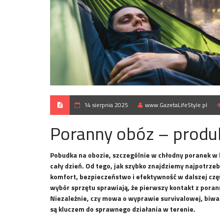
14 sierpnia 2025
www.GazetaLifeStyle.pl
Poranny obóz – produk
Pobudka na obozie, szczególnie w chłodny poranek w l
cały dzień. Od tego, jak szybko znajdziemy najpotrzeb
komfort, bezpieczeństwo i efektywność w dalszej cz
wybór sprzętu sprawiają, że pierwszy kontakt z poran
Niezależnie, czy mowa o wyprawie survivalowej, biwa
są kluczem do sprawnego działania w terenie.