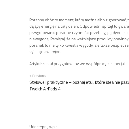
Poranny obóz to moment, który można albo zignorować, tr
dający energię na cały dzień. Odpowiedni sprzęt to gwa
przygotowaniu poranne czynności przebiegają płynnie, a 
niewygodą. Pamiętaj, że najważniejsze produkty powinny 
poranek to nie tylko kwestia wygody, ale także bezpiec
sytuacje awaryjne.
Artykuł został przygotowany we współpracy ze specjalis
Previous
Stylowe i praktyczne – poznaj etui, które idealnie pas
Twoich AirPods 4
Udostepnij wpis: