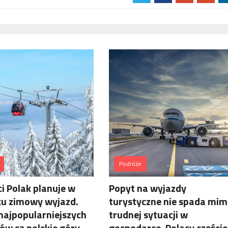
Podróże
ci Polak planuje w
Popyt na wyjazdy
ku zimowy wyjazd.
turystyczne nie spada mi
najpopularniejszych
trudnej sytuacji w
ów są polskie góry
gospodarce. Polacy częście