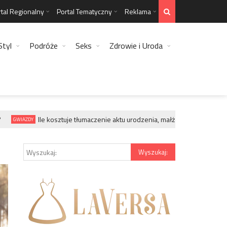
tal Regionalny
Portal Tematyczny
Reklama
Styl
Podróże
Seks
Zdrowie i Uroda
Ile kosztuje tłumaczenie aktu urodzenia, małżeństwa, zgonu?
GWIAZDY
G