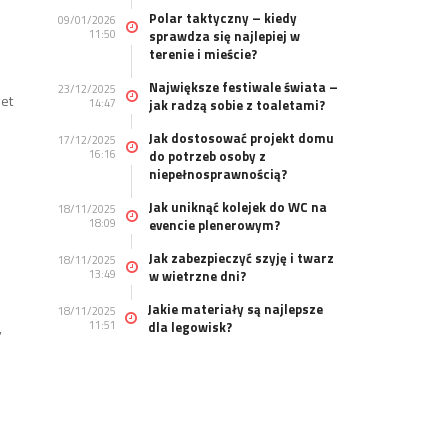
Polar taktyczny – kiedy
09/01/2026
11:50
sprawdza się najlepiej w
terenie i mieście?
Największe festiwale świata –
23/12/2025
wet
14:47
jak radzą sobie z toaletami?
Jak dostosować projekt domu
17/12/2025
16:16
do potrzeb osoby z
niepełnosprawnością?
Jak uniknąć kolejek do WC na
18/11/2025
18:09
evencie plenerowym?
Jak zabezpieczyć szyję i twarz
18/11/2025
13:49
w wietrzne dni?
Jakie materiały są najlepsze
18/11/2025
11:51
dla legowisk?
,