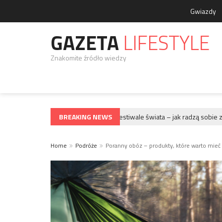
Gwiazdy
GAZETA
LIFESTYLE
Znakomite źródło wiedzy
BREAKING NEWS
Największe festiwale świata – jak radzą sobie z toa
GWIAZDY
Home
Podróże
Poranny obóz – produkty, które warto mieć