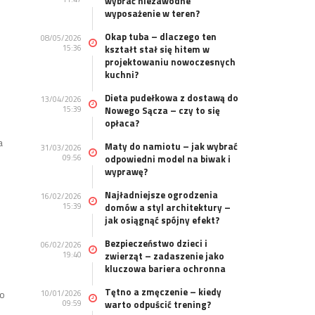
wybrać niezawodne
wyposażenie w teren?
Okap tuba – dlaczego ten
08/05/2026
15:36
kształt stał się hitem w
projektowaniu nowoczesnych
kuchni?
Dieta pudełkowa z dostawą do
13/04/2026
15:39
Nowego Sącza – czy to się
opłaca?
a
Maty do namiotu – jak wybrać
31/03/2026
09:56
odpowiedni model na biwak i
wyprawę?
Najładniejsze ogrodzenia
16/02/2026
15:39
domów a styl architektury –
jak osiągnąć spójny efekt?
Bezpieczeństwo dzieci i
06/02/2026
19:40
zwierząt – zadaszenie jako
kluczowa bariera ochronna
Tętno a zmęczenie – kiedy
to
10/01/2026
09:59
warto odpuścić trening?