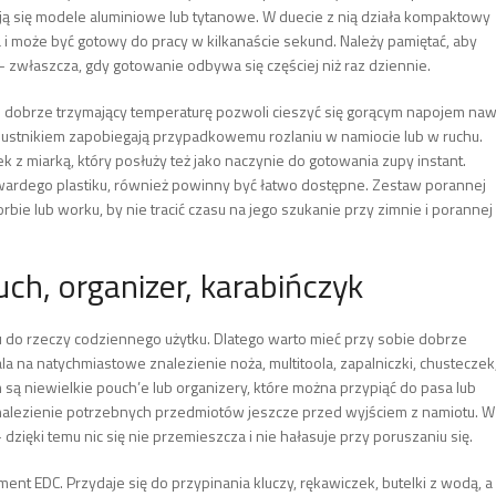
ają się modele aluminiowe lub tytanowe. W duecie z nią działa kompaktowy
a i może być gotowy do pracy w kilkanaście sekund. Należy pamiętać, aby
 zwłaszcza, gdy gotowanie odbywa się częściej niż raz dziennie.
l dobrze trzymający temperaturę pozwoli cieszyć się gorącym napojem na
ą i ustnikiem zapobiegają przypadkowemu rozlaniu w namiocie lub w ruchu.
k z miarką, który posłuży też jako naczynie do gotowania zupy instant.
twardego plastiku, również powinny być łatwo dostępne. Zestaw porannej
bie lub worku, by nie tracić czasu na jego szukanie przy zimnie i porannej
ch, organizer, karabińczyk
o rzeczy codziennego użytku. Dlatego warto mieć przy sobie dobrze
 na natychmiastowe znalezienie noża, multitoola, zapalniczki, chusteczek
są niewielkie pouch’e lub organizery, które można przypiąć do pasa lub
 znalezienie potrzebnych przedmiotów jeszcze przed wyjściem z namiotu. W
ięki temu nic się nie przemieszcza i nie hałasuje przy poruszaniu się.
ent EDC. Przydaje się do przypinania kluczy, rękawiczek, butelki z wodą, a