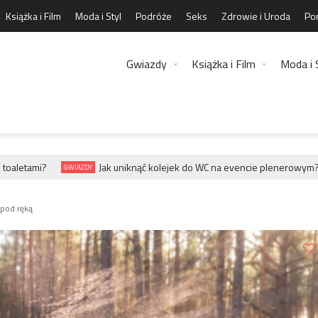
Książka i Film
Moda i Styl
Podróże
Seks
Zdrowie i Uroda
Por
Gwiazdy
Książka i Film
Moda i 
letami?
Jak uniknąć kolejek do WC na evencie plenerowym?
GWIAZDY
 pod ręką