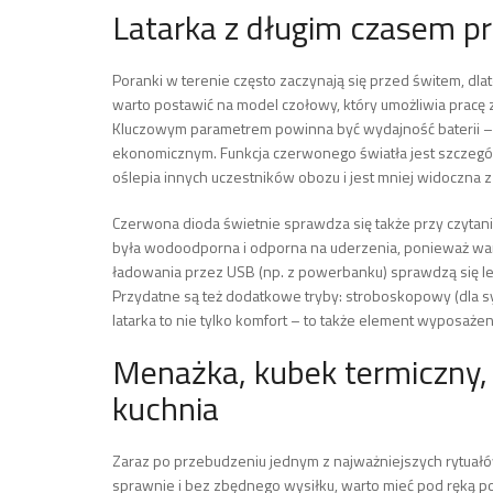
Latarka z długim czasem pr
Poranki w terenie często zaczynają się przed świtem, dla
warto postawić na model czołowy, który umożliwia pracę z
Kluczowym parametrem powinna być wydajność baterii – naj
ekonomicznym. Funkcja czerwonego światła jest szczegó
oślepia innych uczestników obozu i jest mniej widoczna z
Czerwona dioda świetnie sprawdza się także przy czytani
była wodoodporna i odporna na uderzenia, ponieważ wa
ładowania przez USB (np. z powerbanku) sprawdzą się lep
Przydatne są też dodatkowe tryby: stroboskopowy (dla sy
latarka to nie tylko komfort – to także element wyposaż
Menażka, kubek termiczny, 
kuchnia
Zaraz po przebudzeniu jednym z najważniejszych rytuałów
sprawnie i bez zbędnego wysiłku, warto mieć pod ręką