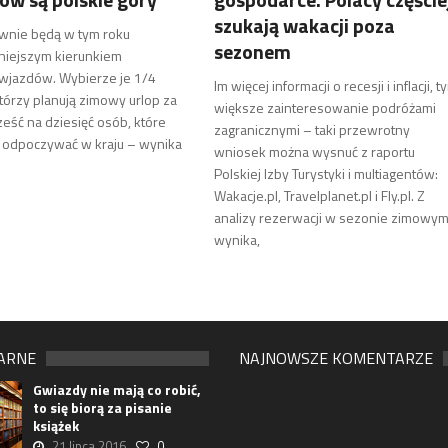
szukają wakacji poza
wnie będą w tym roku
sezonem
niejszym kierunkiem
wjazdów. Wybierze je 1/4
Im więcej informacji o recesji i inflacji, t
tórzy planują zimowy urlop za
większe zainteresowanie podróżami
sześć na dziesięć osób, które
zagranicznymi – taki przewrotny
 odpoczywać w kraju – wynika
wniosek można wysnuć z raportu
Polskiej Izby Turystyki i multiagentów:
Wakacje.pl, Travelplanet.pl i Fly.pl. Z
analizy rezerwacji w sezonie zimowy
wynika,
ARNE
NAJNOWSZE KOMENTARZE
Gwiazdy nie mają co robić,
to się biorą za pisanie
książek
21 lipca 2016
0