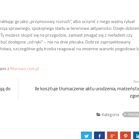
aktując go jako „przymusowy rozruch”, albo uczynić z niego ważny rytuał
rancja sprawnego, spokojnego startu w terenowe aktywności. Dzięki dobre
Ty możesz skupić się na przygodzie, zamiast zmagać się z nieładem czy
być dostępne „od ręki” – nie na dnie plecaka. Dobrze zaprojektowany
zeństwa, szczególnie gdy trzeba reagować na zmienne warunki pogodowe l
tami z
Morowo.com.pl
Ne
ują do
Ile kosztuje tłumaczenie aktu urodzenia, małżeńst
zgo
Kategoria
Podróż
a
b
c
d