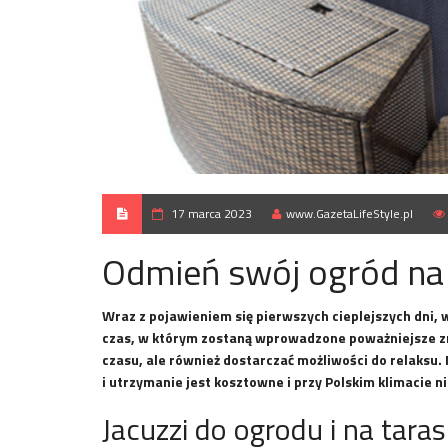
17 marca 2023
www.GazetaLifeStyle.pl
Odmień swój ogród na
Wraz z pojawieniem się pierwszych cieplejszych dni, 
czas, w którym zostaną wprowadzone poważniejsze zm
czasu, ale również dostarczać możliwości do relaksu
i utrzymanie jest kosztowne i przy Polskim klimacie n
Jacuzzi do ogrodu i na taras