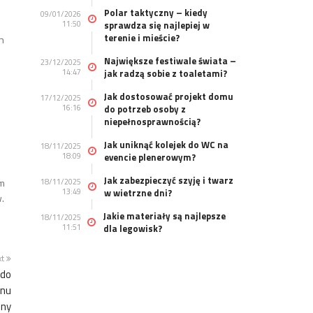
Polar taktyczny – kiedy
09/01/2026
11:50
sprawdza się najlepiej w
terenie i mieście?
h
Największe festiwale świata –
23/12/2025
14:47
jak radzą sobie z toaletami?
Jak dostosować projekt domu
17/12/2025
16:16
do potrzeb osoby z
niepełnosprawnością?
Jak uniknąć kolejek do WC na
18/11/2025
18:09
evencie plenerowym?
Jak zabezpieczyć szyję i twarz
ym
18/11/2025
13:49
w wietrzne dni?
.
Jakie materiały są najlepsze
18/11/2025
11:51
dla legowisk?
xt
 do
enu
iny