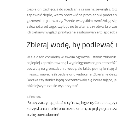
Ciepłe dni zachęcają do spędzania czasu na zewnątrz. Oc
zapewnić ciepło, warto postawić na promienniki podczerw
gazowych ogrzewaczy. Przede wszystkim, wyróżniają si
zależności od tego, czy będzie to altana, czy otwarta pr
Ich ciekawy wygląd, praktyczne zastosowanie to sposób 
Zbieraj wodę, by podlewać r
Wiele osób chciałoby w swoim ogrodzie ustawić zbiornik 
najlepiej zaprojektowaną i wypielęgnowaną przestrzeń? W 
pozwolą na gromadzenie wody, ale także pełnią funkcję 
miejscu, nawet jeśli będzie ono widoczne. Zbieranie de
Beczka czy donica będą prezentowały się interesująco, 
późniejszym czasie wykorzystać.
Previous
Polacy zaczynają dbać o cyfrową higienę. Co dziesiąty 
korzystania z telefonu przed snem, co piąty ogranicz
liczbę powiadomień