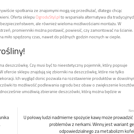
zywiście spotkania ze znajomymi mogą się przedłużać, dlatego chcąc
ieni. Oferta sklepu
OgroduStyl.pl
to wspaniała alternatywa dla tradycyjnyc
ę bezpieczeństwem, ale również wieloma możliwościami montażu. W
zestrzeń, promienniki można postawić, powiesić, czy zamontować na ścianie.
na miło spędzony czas, nawet do późnych godzin nocnych w cieple.
ośliny!
na deszczówkę. Czy musi być to nieestetyczny pojemnik, który popsuje
ofercie sklepu znajdują się zbiorniki na deszczówkę, które nie tylko
dekoracji. Ich wygląd donic pozwala na rozstawienie produktów w dowoln
szczówki to możliwość podlewania ogrodu bez obaw o zwiększenie kosztów
jednocześnie umożliwią zbieranie deszczówki, którą można będzie w
Ne
unika
U połowy ludzi nadmierne spożycie kawy może prowadzić
a
problemów z nerkami. Winny jest wariant g
odpowiedzialnego za metabolizm kofe