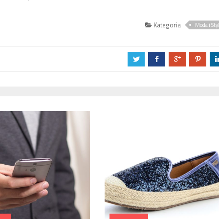
Kategoria
Moda i Sty
a
b
c
d