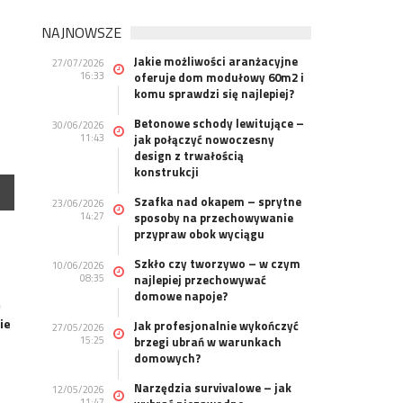
NAJNOWSZE
Jakie możliwości aranżacyjne
27/07/2026
16:33
oferuje dom modułowy 60m2 i
komu sprawdzi się najlepiej?
Betonowe schody lewitujące –
30/06/2026
11:43
jak połączyć nowoczesny
design z trwałością
konstrukcji
Szafka nad okapem – sprytne
23/06/2026
14:27
sposoby na przechowywanie
przypraw obok wyciągu
Szkło czy tworzywo – w czym
10/06/2026
08:35
najlepiej przechowywać
domowe napoje?
m
ie
Jak profesjonalnie wykończyć
27/05/2026
15:25
brzegi ubrań w warunkach
domowych?
Narzędzia survivalowe – jak
12/05/2026
11:47