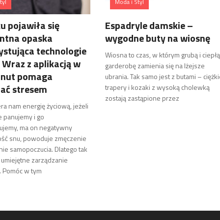
tyl
Moda i Styl
u pojawiła się
Espadryle damskie –
entna opaska
wygodne buty na wiosnę
stująca technologie
Wiosna to czas, w którym grubą i ciepłą
 Wraz z aplikacją w
garderobę zamienia się na lżejsze
minut pomaga
ubrania. Tak samo jest z butami – ciężk
zać stresem
trapery i kozaki z wysoką cholewką
zostają zastąpione przez
ra nam energię życiową, jeżeli
e panujemy i go
lujemy, ma on negatywny
ość snu, powoduje zmęczenie
nie samopoczucia. Dlatego tak
 umiejętne zarządzanie
 Pomóc w tym