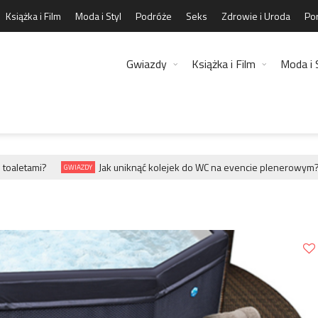
Książka i Film
Moda i Styl
Podróże
Seks
Zdrowie i Uroda
Por
Gwiazdy
Książka i Film
Moda i 
aletami?
Jak uniknąć kolejek do WC na evencie plenerowym?
GWIAZDY