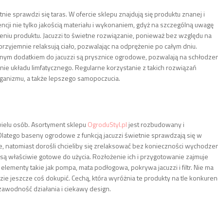
nie sprawdzi się taras. W ofercie sklepu znajdują się produktu znanej i
encji nie tylko jakością materiału i wykonaniem, gdyż na szczególną uwagę
eniu produktu. Jacuzzi to świetne rozwiązanie, ponieważ bez względu na
rzyjemnie relaksują ciało, pozwalając na odprężenie po całym dniu.
tnym dodatkiem do jacuzzi są prysznice ogrodowe, pozwalają na schłodze
ie układu limfatycznego. Regularne korzystanie z takich rozwiązań
rganizmu, a także lepszego samopoczucia.
 wielu osób. Asortyment sklepu
OgroduStyl.pl
jest rozbudowany i
atego baseny ogrodowe z funkcją jacuzzi świetnie sprawdzają się w
e, natomiast dorośli chcieliby się zrelaksować bez konieczności wychodze
są właściwie gotowe do użycia. Rozłożenie ich i przygotowanie zajmuje
lementy takie jak pompa, mata podłogowa, pokrywa jacuzzi i filtr. Nie ma
ie jeszcze coś dokupić. Cechą, która wyróżnia te produkty na tle konkurenc
zawodność działania i ciekawy design.