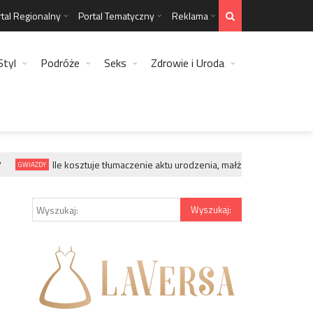
tal Regionalny
Portal Tematyczny
Reklama
Styl
Podróże
Seks
Zdrowie i Uroda
Ile kosztuje tłumaczenie aktu urodzenia, małżeństwa, zgonu?
GWIAZDY
G