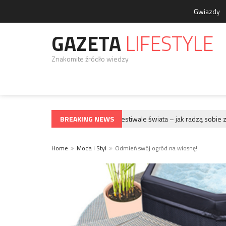
Gwiazdy
GAZETA
LIFESTYLE
Znakomite źródło wiedzy
BREAKING NEWS
Największe festiwale świata – jak radzą sobie z to
GWIAZDY
Home
Moda i Styl
Odmień swój ogród na wiosnę!