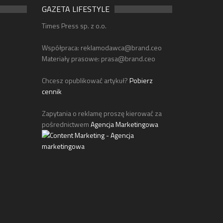
GAZETA LIFESTYLE
Times Press sp. z o.o.
Współpraca:
reklamodawca@brand.ceo
Materiały prasowe:
prasa@brand.ceo
Chcesz opublikować artykuł?
Pobierz
cennik
Zapytania o reklamę proszę kierować za
pośrednictwem
Agencja Marketingowa