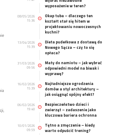
wybrać niezawodne
wyposażenie w teren?
Okap tuba – dlaczego ten
08/05/2026
15:36
kształt stał się hitem w
projektowaniu nowoczesnych
kuchni?
nie
Dieta pudełkowa z dostawą do
13/04/2026
15:39
Nowego Sącza – czy to się
opłaca?
Maty do namiotu – jak wybrać
31/03/2026
09:56
odpowiedni model na biwak i
wyprawę?
Najładniejsze ogrodzenia
16/02/2026
15:39
domów a styl architektury –
nia
jak osiągnąć spójny efekt?
Bezpieczeństwo dzieci i
06/02/2026
19:40
zwierząt – zadaszenie jako
ji,
kluczowa bariera ochronna
Tętno a zmęczenie – kiedy
10/01/2026
09:59
warto odpuścić trening?