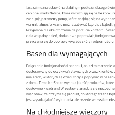
Jacuzzi można ustawić na stabilnym podłożu, dlatego świet
cenionej marki Netspa, które wyróżniają się na tle konkur
zasługują parametry pomp, które znajdują się na wyposaż
warunki atmosferyczne można zażywać kąpieli, a bąbelki p
Przyjemne dla oka otoczenie da poczucie komfortu. Świe
ciała w upalny dzień, dodatkowo poprawiają funkcjonowan
przyczynia się do poprawy wyglądu skóry i odporności o
Basen dla wymagających
Połączenie funkcjonalności basenu i jacuzzi to marzenie
dostosowany do oczekiwań stawianych przez Klientów. Dl
miejscach, w których są dzieci chcące popływać w baseni
z domu. Firma NetSpa to wysoka jakość produktów, które 
dosłownie kwadrans! W zestawie znajdują się niezbędne e
więc obaw, że otrzyma się produkt, do którego trzeba będz
jest wysoka jakość wykonania, ale przede wszystkim nie
Na chłodniejsze wieczory