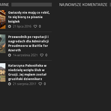
ARNE
NAJNOWSZE KOMENTARZE
Gwiazdy nie mają co robić,
to się biorą za pisanie
książek
21 lipca 2016
0
Przewodnik po reputacji i
nagrodach dla Admiralicji
Proudmoore w Battle for
Azeroth
14 września 2021
0
Katarzyna Pakosińska w
niedzielę wzięła ślub w
Gruzji. Jej mężem został
gruziński dziennikarz
21 sierpnia 2017
0