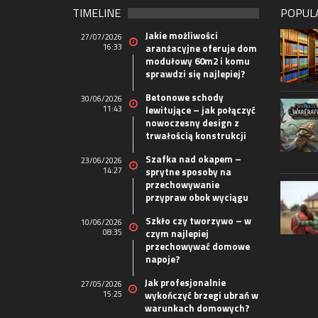
TIMELINE
POPUL
Jakie możliwości
27/07/2026
16:33
aranżacyjne oferuje dom
modułowy 60m2 i komu
sprawdzi się najlepiej?
Betonowe schody
30/06/2026
11:43
lewitujące – jak połączyć
nowoczesny design z
trwałością konstrukcji
Szafka nad okapem –
23/06/2026
14:27
sprytne sposoby na
przechowywanie
przypraw obok wyciągu
Szkło czy tworzywo – w
10/06/2026
08:35
czym najlepiej
przechowywać domowe
napoje?
Jak profesjonalnie
27/05/2026
15:25
wykończyć brzegi ubrań w
warunkach domowych?