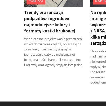
Moda i Styl
Moda i S
Trendy w aranżacji
Na rynk
podjazdów i ogrodów:
intelig
najmodniejsze kolory i
wykorzy
formaty kostki brukowej
z NASA.
kilka 
Współczesne projektowanie przestrzeni
zarząd
wokół domu coraz częściej opiera się na
zasadzie „mniej znaczy więcej”, a
Stres zabie
jednocześnie dąży do maksymalnej
nad nim ni
funkcjonalności i harmonii z otoczeniem.
nie kontro
Podjazdy oraz ogrody stają się integralną
wpływ jak
i pogorsze
ważne jest
oddechem.