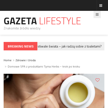
GAZETA
LIFESTYLE
Znakomite źródło wiedzy
BREAKING NEWS
Największe festiwale świata – jak radzą sobie z toaletami?
GWIAZDY
GWIA
Home
Zdrowie i Uroda
Domowe SPA z produktami Tyma Herbs – krok po kroku