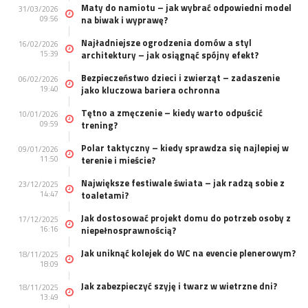
Maty do namiotu – jak wybrać odpowiedni model
31/03/2026
09:56
na biwak i wyprawę?
Najładniejsze ogrodzenia domów a styl
16/02/2026
15:39
architektury – jak osiągnąć spójny efekt?
Bezpieczeństwo dzieci i zwierząt – zadaszenie
06/02/2026
19:40
jako kluczowa bariera ochronna
Tętno a zmęczenie – kiedy warto odpuścić
10/01/2026
09:59
trening?
Polar taktyczny – kiedy sprawdza się najlepiej w
09/01/2026
11:50
terenie i mieście?
Największe festiwale świata – jak radzą sobie z
23/12/2025
14:47
toaletami?
Jak dostosować projekt domu do potrzeb osoby z
17/12/2025
16:16
niepełnosprawnością?
Jak uniknąć kolejek do WC na evencie plenerowym?
18/11/2025
18:09
Jak zabezpieczyć szyję i twarz w wietrzne dni?
18/11/2025
13:49