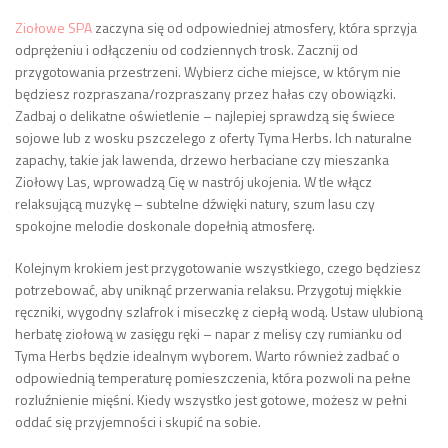
Ziołowe SPA
zaczyna się od odpowiedniej atmosfery, która sprzyja
odprężeniu i odłączeniu od codziennych trosk. Zacznij od
przygotowania przestrzeni. Wybierz ciche miejsce, w którym nie
będziesz rozpraszana/rozpraszany przez hałas czy obowiązki.
Zadbaj o delikatne oświetlenie – najlepiej sprawdzą się świece
sojowe lub z wosku pszczelego z oferty Tyma Herbs. Ich naturalne
zapachy, takie jak lawenda, drzewo herbaciane czy mieszanka
Ziołowy Las, wprowadzą Cię w nastrój ukojenia. W tle włącz
relaksującą muzykę – subtelne dźwięki natury, szum lasu czy
spokojne melodie doskonale dopełnią atmosferę.
Kolejnym krokiem jest przygotowanie wszystkiego, czego będziesz
potrzebować, aby uniknąć przerwania relaksu. Przygotuj miękkie
ręczniki, wygodny szlafrok i miseczkę z ciepłą wodą. Ustaw ulubioną
herbatę ziołową w zasięgu ręki – napar z melisy czy rumianku od
Tyma Herbs będzie idealnym wyborem. Warto również zadbać o
odpowiednią temperaturę pomieszczenia, która pozwoli na pełne
rozluźnienie mięśni. Kiedy wszystko jest gotowe, możesz w pełni
oddać się przyjemności i skupić na sobie.