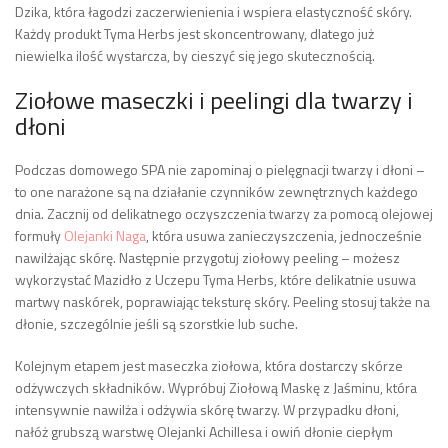
Dzika, która łagodzi zaczerwienienia i wspiera elastyczność skóry.
Każdy produkt Tyma Herbs jest skoncentrowany, dlatego już
niewielka ilość wystarcza, by cieszyć się jego skutecznością.
Ziołowe maseczki i peelingi dla twarzy i
dłoni
Podczas domowego SPA nie zapominaj o pielęgnacji twarzy i dłoni –
to one narażone są na działanie czynników zewnętrznych każdego
dnia. Zacznij od delikatnego oczyszczenia twarzy za pomocą olejowej
formuły
Olejanki Naga
, która usuwa zanieczyszczenia, jednocześnie
nawilżając skórę. Następnie przygotuj ziołowy peeling – możesz
wykorzystać Mazidło z Uczepu Tyma Herbs, które delikatnie usuwa
martwy naskórek, poprawiając teksturę skóry. Peeling stosuj także na
dłonie, szczególnie jeśli są szorstkie lub suche.
Kolejnym etapem jest maseczka ziołowa, która dostarczy skórze
odżywczych składników. Wypróbuj Ziołową Maskę z Jaśminu, która
intensywnie nawilża i odżywia skórę twarzy. W przypadku dłoni,
nałóż grubszą warstwę Olejanki Achillesa i owiń dłonie ciepłym