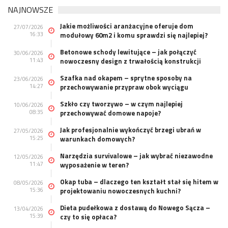
NAJNOWSZE
Jakie możliwości aranżacyjne oferuje dom
27/07/2026
16:33
modułowy 60m2 i komu sprawdzi się najlepiej?
Betonowe schody lewitujące – jak połączyć
30/06/2026
11:43
nowoczesny design z trwałością konstrukcji
Szafka nad okapem – sprytne sposoby na
23/06/2026
14:27
przechowywanie przypraw obok wyciągu
Szkło czy tworzywo – w czym najlepiej
10/06/2026
08:35
przechowywać domowe napoje?
Jak profesjonalnie wykończyć brzegi ubrań w
27/05/2026
15:25
warunkach domowych?
Narzędzia survivalowe – jak wybrać niezawodne
12/05/2026
11:47
wyposażenie w teren?
Okap tuba – dlaczego ten kształt stał się hitem w
08/05/2026
15:36
projektowaniu nowoczesnych kuchni?
Dieta pudełkowa z dostawą do Nowego Sącza –
13/04/2026
15:39
czy to się opłaca?