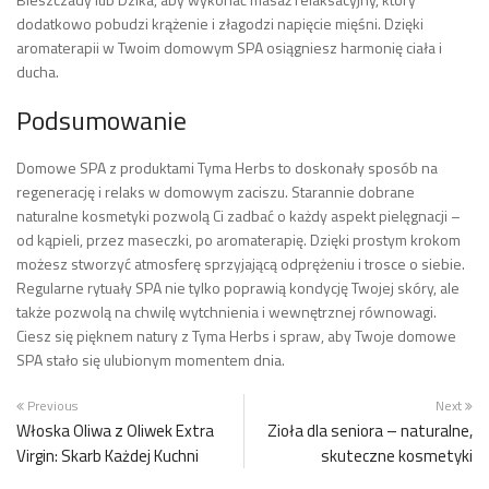
dodatkowo pobudzi krążenie i złagodzi napięcie mięśni. Dzięki
aromaterapii w Twoim domowym SPA osiągniesz harmonię ciała i
ducha.
Podsumowanie
Domowe SPA z produktami Tyma Herbs to doskonały sposób na
regenerację i relaks w domowym zaciszu. Starannie dobrane
naturalne kosmetyki pozwolą Ci zadbać o każdy aspekt pielęgnacji –
od kąpieli, przez maseczki, po aromaterapię. Dzięki prostym krokom
możesz stworzyć atmosferę sprzyjającą odprężeniu i trosce o siebie.
Regularne rytuały SPA nie tylko poprawią kondycję Twojej skóry, ale
także pozwolą na chwilę wytchnienia i wewnętrznej równowagi.
Ciesz się pięknem natury z Tyma Herbs i spraw, aby Twoje domowe
SPA stało się ulubionym momentem dnia.
Previous
Next
Włoska Oliwa z Oliwek Extra
Zioła dla seniora – naturalne,
Virgin: Skarb Każdej Kuchni
skuteczne kosmetyki