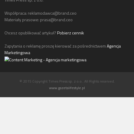
Współpraca:
reklamodawca@brand.ceo
Materiały prasowe:
prasa@brand.ceo
Chcesz opublikować artykuł?
Pobierz cennik
Zapytania o reklamę proszę kierować za pośrednictwem
Agencja
Marketingowa
© 2015 Copyright Times Press sp. z o.o.. All Rights reserved.
www.gazetalifestyle.pl