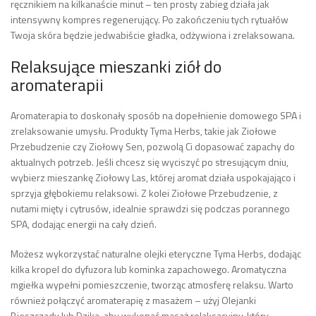
ręcznikiem na kilkanaście minut – ten prosty zabieg działa jak
intensywny kompres regenerujący. Po zakończeniu tych rytuałów
Twoja skóra będzie jedwabiście gładka, odżywiona i zrelaksowana.
Relaksujące mieszanki ziół do
aromaterapii
Aromaterapia to doskonały sposób na dopełnienie domowego SPA i
zrelaksowanie umysłu. Produkty Tyma Herbs, takie jak Ziołowe
Przebudzenie czy Ziołowy Sen, pozwolą Ci dopasować zapachy do
aktualnych potrzeb. Jeśli chcesz się wyciszyć po stresującym dniu,
wybierz mieszankę Ziołowy Las, której aromat działa uspokajająco i
sprzyja głębokiemu relaksowi. Z kolei Ziołowe Przebudzenie, z
nutami mięty i cytrusów, idealnie sprawdzi się podczas porannego
SPA, dodając energii na cały dzień.
Możesz wykorzystać naturalne olejki eteryczne Tyma Herbs, dodając
kilka kropel do dyfuzora lub kominka zapachowego. Aromatyczna
mgiełka wypełni pomieszczenie, tworząc atmosferę relaksu. Warto
również połączyć aromaterapię z masażem – użyj Olejanki
Bieszczady lub Dzika, aby wykonać masaż relaksacyjny, który