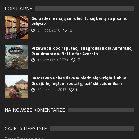
POPULARNE
Gwiazdy nie mają co robić, to się biorą za pisanie
książek
21 lipca 2016
0
Przewodnik po reputacji i nagrodach dla Admiralicji
Proudmoore w Battle for Azeroth
14 września 2021
0
Katarzyna Pakosińska w niedzielę wzięła ślub w
Gruzji. Jej mężem został gruziński dziennikarz
21 sierpnia 2017
0
NAJNOWSZE KOMENTARZE
GAZETA LIFESTYLE
Times Press sp. z o.o.