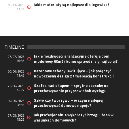
Jakie materiały są najlepsze dla legowisk?
18/11/2025
11:51
TIMELINE
Jakie możliwości aranżacyjne oferuje dom
27/07/2026
16:33
modułowy 60m2 i komu sprawdzi się najlepiej?
Betonowe schody lewitujące – jak połączyć
30/06/2026
11:43
nowoczesny design z trwałością konstrukcji
Szafka nad okapem – sprytne sposoby na
23/06/2026
14:27
przechowywanie przypraw obok wyciągu
Szkło czy tworzywo – w czym najlepiej
10/06/2026
08:35
przechowywać domowe napoje?
Jak profesjonalnie wykończyć brzegi ubrań w
27/05/2026
15:25
warunkach domowych?