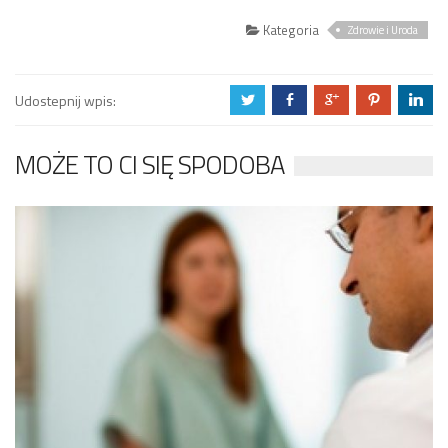
Kategoria
Zdrowie i Uroda
Udostepnij wpis:
a
b
c
d
j
MOŻE TO CI SIĘ SPODOBA