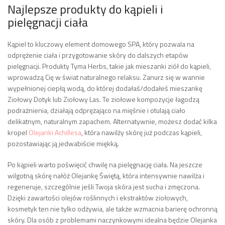
Najlepsze produkty do kąpieli i
pielęgnacji ciała
Kąpiel to kluczowy element domowego SPA, który pozwala na
odprężenie ciała i przygotowanie skóry do dalszych etapów
pielęgnacji. Produkty Tyma Herbs, takie jak mieszanki ziół do kąpieli,
wprowadzą Cię w świat naturalnego relaksu. Zanurz się w wannie
wypełnionej ciepłą wodą, do której dodałaś/dodałeś mieszankę
Ziołowy Dotyk lub Ziołowy Las. Te ziołowe kompozycje łagodzą
podrażnienia, działają odprężająco na mięśnie i otulają ciało
delikatnym, naturalnym zapachem. Alternatywnie, możesz dodać kilka
kropel
Olejanki Achillesa
, która nawilży skórę już podczas kąpieli,
pozostawiając ją jedwabiście miękką.
Po kąpieli warto poświęcić chwilę na pielęgnację ciała. Na jeszcze
wilgotną skórę nałóż Olejankę Świętą, która intensywnie nawilża i
regeneruje, szczególnie jeśli Twoja skóra jest sucha i zmęczona.
Dzięki zawartości olejów roślinnych i ekstraktów ziołowych,
kosmetyk ten nie tylko odżywia, ale także wzmacnia barierę ochronną
skóry. Dla osób z problemami naczynkowymi idealna będzie Olejanka