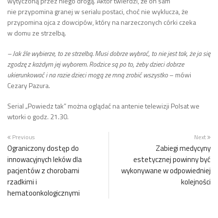
wytyczoną przez niego drogą. Aktor twierdzi, że on sam
nie przypomina granej w serialu postaci, choć nie wyklucza, że
przypomina ojca z dowcipów, który na narzeczonych córki czeka
w domu ze strzelbą.
– Jak źle wybierze, to ze strzelbą. Musi dobrze wybrać, to nie jest tak, że ja się
zgodzę z każdym jej wyborem. Rodzice są po to, żeby dzieci dobrze
ukierunkować i na razie dzieci mogą ze mną zrobić wszystko
– mówi
Cezary Pazura.
Serial „Powiedz tak” można oglądać na antenie telewizji Polsat we
wtorki o godz. 21.30.
Previous
Next
Ograniczony dostęp do
Zabiegi medycyny
innowacyjnych leków dla
estetycznej powinny być
pacjentów z chorobami
wykonywane w odpowiedniej
rzadkimi i
kolejności
hematoonkologicznymi