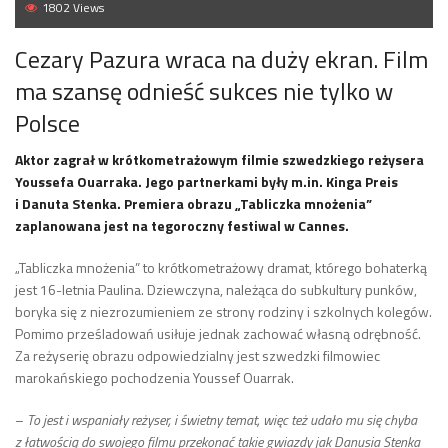
1802 Views
Cezary Pazura wraca na duży ekran. Film
ma szansę odnieść sukces nie tylko w
Polsce
Aktor zagrał w krótkometrażowym filmie szwedzkiego reżysera
Youssefa Ouarraka. Jego partnerkami były m.in. Kinga Preis
i Danuta Stenka. Premiera obrazu „Tabliczka mnożenia”
zaplanowana jest na tegoroczny festiwal w Cannes.
„Tabliczka mnożenia” to krótkometrażowy dramat, którego bohaterką
jest 16-letnia Paulina. Dziewczyna, należąca do subkultury punków,
boryka się z niezrozumieniem ze strony rodziny i szkolnych kolegów.
Pomimo prześladowań usiłuje jednak zachować własną odrębność.
Za reżyserię obrazu odpowiedzialny jest szwedzki filmowiec
marokańskiego pochodzenia Youssef Ouarrak.
–
To jest i wspaniały reżyser, i świetny temat, więc też udało mu się chyba
z łatwością do swojego filmu przekonać takie gwiazdy jak Danusia Stenka