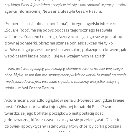
czy Kinga Preis. A ja miałem szczęście też się z nim spotkać w pracy
– mówi
agencji informacyjnej Newseria Lifestyle Cezary Pazura.
Premiera filmu „Tabliczka mnożenia”, którego angielski tytuł brzmi
„Square Root”, ma się odbyć podczas tegorocznego festiwalu
w Cannes. Zdaniem Cezarego Pazury, wcielającego się w postać ojca
głównej bohaterki, obraz ma szansę odnieść sukces nie tylko
w Polsce. Jego przesłanie jest uniwersalne, pokazuje on bowiem, jak
współcześni ludzie pogubili się we wzajemnych relacjach.
–
Film jest wstrząsający, poruszający, skondensowany, reżyser wie, czego
chce. Myślę, że ten film ma szansę rzeczywiście nawet dużo zrobić na arenie
międzynarodowej, jeśli wszystko się uda, a robiliśmy wszystko, żeby się
udało
– mówi Cezary Pazura.
Aktora można ponadto oglądać w serialu „Powiedz tak”, gdzie kreuje
postać Oskara, prawnika i ojca głównej bohaterki Basi. Pazura
twierdzi, że jego bohater początkowo jest postacią dość
jednoznaczną, która z czasem zaczyna się przełamywać. Oskar to
człowiek apodyktyczny i stanowczy, który chce, by córka podążała