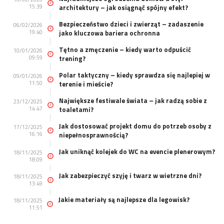
15:39
architektury – jak osiągnąć spójny efekt?
Bezpieczeństwo dzieci i zwierząt – zadaszenie
06/02/2026
19:40
jako kluczowa bariera ochronna
Tętno a zmęczenie – kiedy warto odpuścić
10/01/2026
09:59
trening?
Polar taktyczny – kiedy sprawdza się najlepiej w
09/01/2026
11:50
terenie i mieście?
Największe festiwale świata – jak radzą sobie z
23/12/2025
14:47
toaletami?
Jak dostosować projekt domu do potrzeb osoby z
17/12/2025
16:16
niepełnosprawnością?
Jak uniknąć kolejek do WC na evencie plenerowym?
18/11/2025
18:09
Jak zabezpieczyć szyję i twarz w wietrzne dni?
18/11/2025
13:49
Jakie materiały są najlepsze dla legowisk?
18/11/2025
11:51