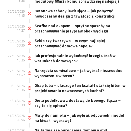
16:33
modułowy 60m2 i komu sprawdzi się najlepiej?
Betonowe schody lewitujące – jak połączyć
30/06/2026
11:43
nowoczesny design z trwałością konstrukcji
Szafka nad okapem – sprytne sposoby na
23/06/2026
14:27
przechowywanie przypraw obok wyciągu
Szkło czy tworzywo – w czym najlepiej
10/06/2026
08:35
przechowywać domowe napoje?
Jak profesjonalnie wykończyć brzegi ubrań w
27/05/2026
15:25
warunkach domowych?
Narzędzia survivalowe – jak wybrać niezawodne
12/05/2026
11:47
wyposażenie w teren?
Okap tuba – dlaczego ten kształt stał się hitem w
08/05/2026
15:36
projektowaniu nowoczesnych kuchni?
Dieta pudełkowa z dostawą do Nowego Sącza –
13/04/2026
15:39
czy to się opłaca?
Maty do namiotu – jak wybrać odpowiedni model
31/03/2026
09:56
na biwak i wyprawę?
Najładniejsze ogrodzenia domów a styl
16/02/2026