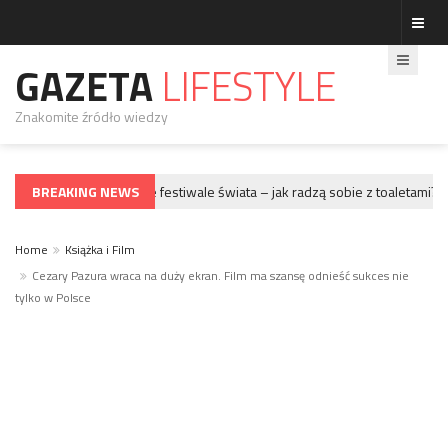
GAZETA
LIFESTYLE
Znakomite źródło wiedzy
BREAKING NEWS
Największe festiwale świata – jak radzą sobie z toaletami?
GWIAZDY
G
Home
Książka i Film
Cezary Pazura wraca na duży ekran. Film ma szansę odnieść sukces nie
tylko w Polsce