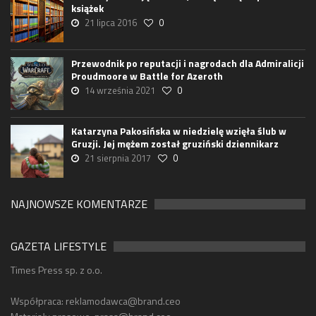
książek
21 lipca 2016
0
Przewodnik po reputacji i nagrodach dla Admiralicji
Proudmoore w Battle for Azeroth
14 września 2021
0
Katarzyna Pakosińska w niedzielę wzięła ślub w
Gruzji. Jej mężem został gruziński dziennikarz
21 sierpnia 2017
0
NAJNOWSZE KOMENTARZE
GAZETA LIFESTYLE
Times Press sp. z o.o.
Współpraca:
reklamodawca@brand.ceo