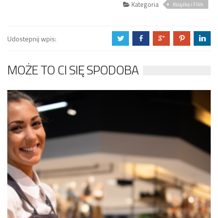
Kategoria
Książka i Film
Udostepnij wpis:
a
b
c
d
j
MOŻE TO CI SIĘ SPODOBA