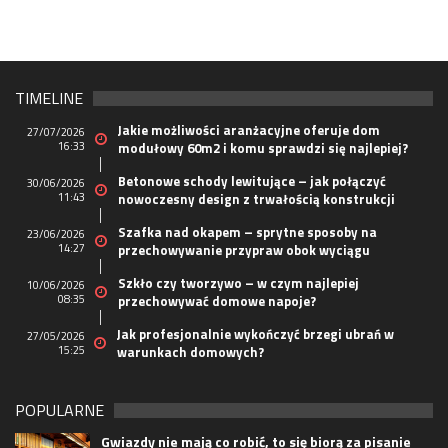
TIMELINE
Jakie możliwości aranżacyjne oferuje dom
27/07/2026
16:33
modułowy 60m2 i komu sprawdzi się najlepiej?
Betonowe schody lewitujące – jak połączyć
30/06/2026
11:43
nowoczesny design z trwałością konstrukcji
Szafka nad okapem – sprytne sposoby na
23/06/2026
14:27
przechowywanie przypraw obok wyciągu
Szkło czy tworzywo – w czym najlepiej
10/06/2026
08:35
przechowywać domowe napoje?
Jak profesjonalnie wykończyć brzegi ubrań w
27/05/2026
15:25
warunkach domowych?
POPULARNE
Gwiazdy nie mają co robić, to się biorą za pisanie