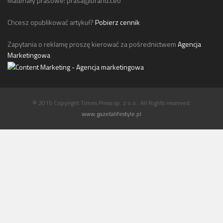
Materiały prasowe:
prasa@brand.ceo
Chcesz opublikować artykuł?
Pobierz cennik
Zapytania o reklamę proszę kierować za pośrednictwem
Agencja
Marketingowa
© 2015 Copyright Times Press sp. z o.o.. All Rights reserved.
www.gazetalifestyle.pl