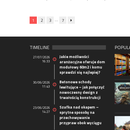
…
1
2
3
7
TIMELINE
POPUL
Jakie możliwości
27/07/2026
16:33
aranżacyjne oferuje dom
modułowy 60m2 i komu
sprawdzi się najlepiej?
Betonowe schody
30/06/2026
11:43
lewitujące – jak połączyć
nowoczesny design z
trwałością konstrukcji
Szafka nad okapem –
23/06/2026
14:27
sprytne sposoby na
przechowywanie
przypraw obok wyciągu