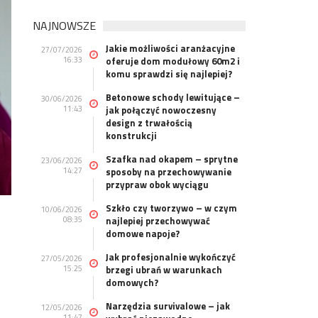
NAJNOWSZE
Jakie możliwości aranżacyjne
27/07/2026
16:33
oferuje dom modułowy 60m2 i
komu sprawdzi się najlepiej?
Betonowe schody lewitujące –
30/06/2026
11:43
jak połączyć nowoczesny
design z trwałością
konstrukcji
Szafka nad okapem – sprytne
23/06/2026
14:27
sposoby na przechowywanie
przypraw obok wyciągu
Szkło czy tworzywo – w czym
10/06/2026
08:35
najlepiej przechowywać
domowe napoje?
Jak profesjonalnie wykończyć
27/05/2026
15:25
brzegi ubrań w warunkach
domowych?
Narzędzia survivalowe – jak
12/05/2026
11:47