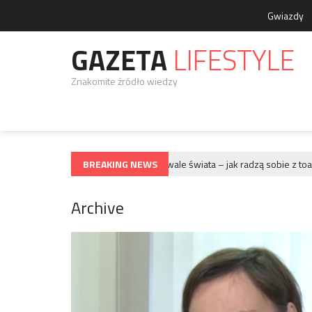
Gwiazdy
GAZETA
LIFESTYLE
Znakomite źródło wiedzy
Największe festiwale świata – jak radzą sobie z toaletam
BREAKING NEWS
GWIAZDY
Archive