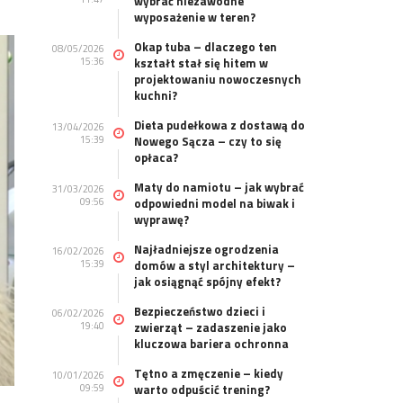
wybrać niezawodne
wyposażenie w teren?
Okap tuba – dlaczego ten
08/05/2026
15:36
kształt stał się hitem w
projektowaniu nowoczesnych
kuchni?
Dieta pudełkowa z dostawą do
13/04/2026
15:39
Nowego Sącza – czy to się
opłaca?
Maty do namiotu – jak wybrać
31/03/2026
09:56
odpowiedni model na biwak i
wyprawę?
Najładniejsze ogrodzenia
16/02/2026
15:39
domów a styl architektury –
jak osiągnąć spójny efekt?
Bezpieczeństwo dzieci i
06/02/2026
19:40
zwierząt – zadaszenie jako
kluczowa bariera ochronna
Tętno a zmęczenie – kiedy
10/01/2026
09:59
warto odpuścić trening?