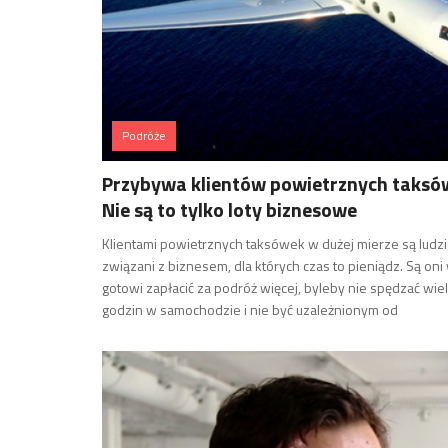
Podróże
Przybywa klientów powietrznych taksó
Nie są to tylko loty biznesowe
Klientami powietrznych taksówek w dużej mierze są ludz
związani z biznesem, dla których czas to pieniądz. Są oni
gotowi zapłacić za podróż więcej, byleby nie spędzać wie
godzin w samochodzie i nie być uzależnionym od