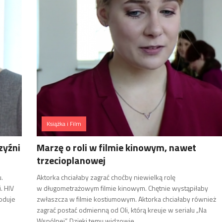
Książka i Film
zyźni
Marzę o roli w filmie kinowym, nawet
trzecioplanowej
.
Aktorka chciałaby zagrać choćby niewielką rolę
. HIV
w długometrażowym filmie kinowym. Chętnie wystąpiłaby
woduje
zwłaszcza w filmie kostiumowym. Aktorka chciałaby również
zagrać postać odmienną od Oli, którą kreuje w serialu „Na
Wspólnej”. Dzięki temu widzowie,