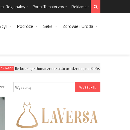
tal Regionalny
Portal Tematyczny
Reklama
Styl
Podróże
Seks
Zdrowie i Uroda
Ile kosztuje tłumaczenie aktu urodzenia, małżeństwa, zgonu?
DY
GWIAZDY
zec