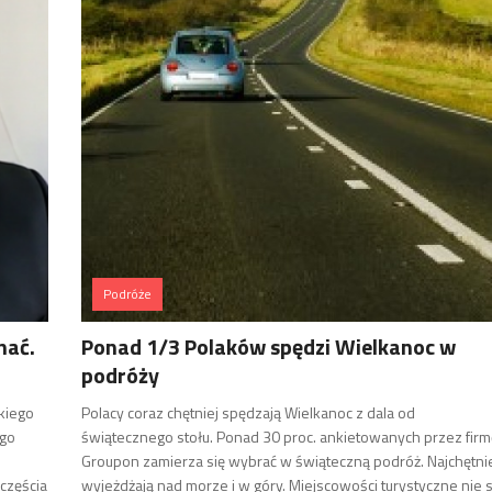
Podróże
hać.
Ponad 1/3 Polaków spędzi Wielkanoc w
podróży
kiego
Polacy coraz chętniej spędzają Wielkanoc z dala od
ego
świątecznego stołu. Ponad 30 proc. ankietowanych przez firm
Groupon zamierza się wybrać w świąteczną podróż. Najchętni
częścia
wyjeżdżają nad morze i w góry. Miejscowości turystyczne nie 