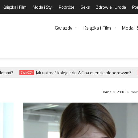
Książka i Film
Moda i Styl
Podróże
Seks
Zdrowie i Uroda
Por
Gwiazdy
Książka i Film
Moda i 
i?
Jak uniknąć kolejek do WC na evencie plenerowym?
GWIAZDY
GWIAZ
Home
2016
mar