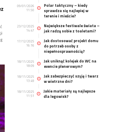
Polar taktyczny – kiedy
09/01/2026
ez
11:50
sprawdza się najlepiej w
terenie i mieście?
Największe festiwale świata –
ać
23/12/2025
14:47
jak radzą sobie z toaletami?
ji
eg
Jak dostosować projekt domu
17/12/2025
16:16
do potrzeb osoby z
niepełnosprawnością?
Jak uniknąć kolejek do WC na
18/11/2025
18:09
evencie plenerowym?
Jak zabezpieczyć szyję i twarz
18/11/2025
13:49
w wietrzne dni?
Jakie materiały są najlepsze
18/11/2025
11:51
dla legowisk?