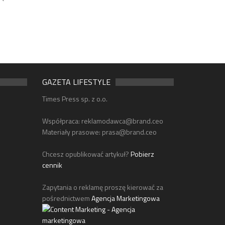
GAZETA LIFESTYLE
Times Press sp. z o.o.
Współpraca:
reklamodawca@brand.ceo
Materiały prasowe:
prasa@brand.ceo
Chcesz opublikować artykuł?
Pobierz
cennik
Zapytania o reklamę proszę kierować za
pośrednictwem
Agencja Marketingowa