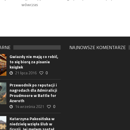
wówczas
ARNE
NAJNOWSZE KOMENTARZE
Gwiazdy nie mają co robić,
to się biorą za pisanie
książek
21 lipca 2016
0
Przewodnik po reputacji i
nagrodach dla Admiralicji
Proudmoore w Battle for
Azeroth
14 września 2021
0
Katarzyna Pakosińska w
niedzielę wzięła ślub w
Gruzji. Jej mężem został