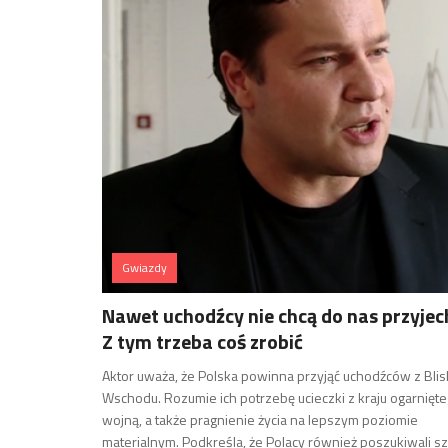
Gwiazdy
Nawet uchodźcy nie chcą do nas przyjec
Z tym trzeba coś zrobić
Aktor uważa, że Polska powinna przyjąć uchodźców z Blis
Wschodu. Rozumie ich potrzebę ucieczki z kraju ogarnięt
wojną, a także pragnienie życia na lepszym poziomie
materialnym. Podkreśla, że Polacy również poszukiwali sz