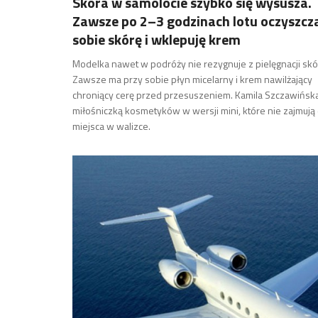
Skóra w samolocie szybko się wysusza.
Zawsze po 2–3 godzinach lotu oczyszc
sobie skórę i wklepuję krem
Modelka nawet w podróży nie rezygnuje z pielęgnacji skó
Zawsze ma przy sobie płyn micelarny i krem nawilżający
chroniący cerę przed przesuszeniem. Kamila Szczawińska
miłośniczką kosmetyków w wersji mini, które nie zajmują
miejsca w walizce.