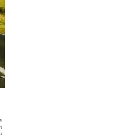
ę
ej
są