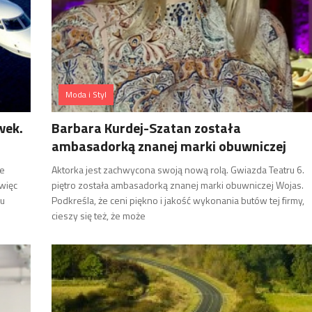
Moda i Styl
wek.
Barbara Kurdej-Szatan została
ambasadorką znanej marki obuwniczej
ie
Aktorka jest zachwycona swoją nową rolą. Gwiazda Teatru 6.
 więc
piętro została ambasadorką znanej marki obuwniczej Wojas.
lu
Podkreśla, że ceni piękno i jakość wykonania butów tej firmy,
cieszy się też, że może