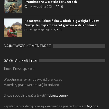
Proudmoore w Battle for Azeroth
14 września 2021
0
Katarzyna Pakosińska w niedzielę wzięła ślub w
Gruzji. Jej mężem został gruziński dziennikarz
21 sierpnia 2017
0
NAJNOWSZE KOMENTARZE
GAZETA LIFESTYLE
Times Press sp. z o.o.
Współpraca:
reklamodawca@brand.ceo
Materiały prasowe:
prasa@brand.ceo
Chcesz opublikować artykuł?
Pobierz cennik
Zapytania o reklamę proszę kierować za pośrednictwem
Agencja