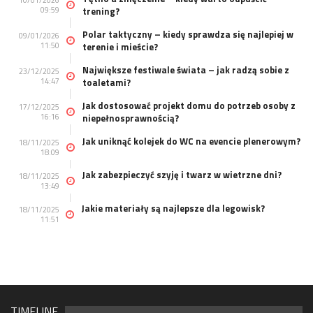
10/01/2026
09:59
trening?
Polar taktyczny – kiedy sprawdza się najlepiej w
09/01/2026
11:50
terenie i mieście?
Największe festiwale świata – jak radzą sobie z
23/12/2025
14:47
toaletami?
Jak dostosować projekt domu do potrzeb osoby z
17/12/2025
16:16
niepełnosprawnością?
Jak uniknąć kolejek do WC na evencie plenerowym?
18/11/2025
18:09
Jak zabezpieczyć szyję i twarz w wietrzne dni?
18/11/2025
13:49
Jakie materiały są najlepsze dla legowisk?
18/11/2025
11:51
TIMELINE