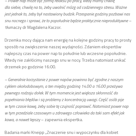
– Power nap może być formą relaksu po pracy, kiedy mamy chwilę
dla siebie, chwilę na to, żeby uwolnić mózg od codziennego stresu. Ważne
jest jednak to, żeby był nastawiony budzik. Przespanie godziny pozbawi nas
snu nocnego i sprawi, że to popołudnie będzie praktycznie nieproduktywne –
tłumaczy dr Magdalena Kaczor.
Drzemka mocy dająca nam energię na kolejne godziny pracy to prosty
sposób na zwiększenie naszej wydajności. Zdaniem ekspertów
najlepszy czas na power nap to południe lub wczesne popołudnie.
Wtedy nie zakłócimy naszego snu w nocy. Trzeba natomiast unikać
drzemek po godzinie 16:00.
– Generalnie korzystanie z power napów powinno być zgodne z naszym
cyklem okołodobowym, a ten między godziną 14.00 a 16.00 przeżywa
pewnego rodzaju dołek. W tym momencie jest większa skłonność do
popełniania błędów i są problemy z koncentracją uwagi. Część osób pije
w tym czasie kawę, żeby sobie tę czujność poprawić. Natomiast power nap
w tym przedziale czasowym u zdrowego człowieka da taki sam efekt jak
kawa, a nawet lepszy
– zapewnia ekspertka.
Badania marki Kneipp „Znaczenie snu i wypoczynku dla kobiet