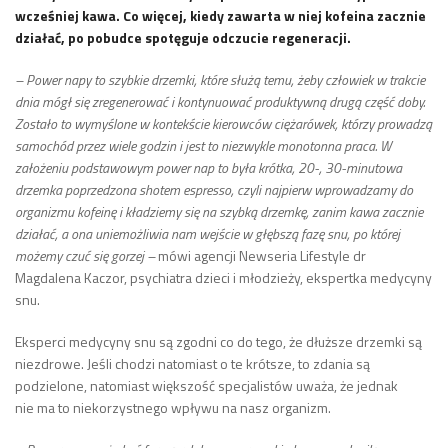
wcześniej kawa. Co więcej, kiedy zawarta w niej kofeina zacznie
działać, po pobudce spotęguje odczucie regeneracji.
– Power napy to szybkie drzemki, które służą temu, żeby człowiek w trakcie
dnia mógł się zregenerować i kontynuować produktywną drugą część doby.
Zostało to wymyślone w kontekście kierowców ciężarówek, którzy prowadzą
samochód przez wiele godzin i jest to niezwykle monotonna praca. W
założeniu podstawowym power nap to była krótka, 20-, 30-minutowa
drzemka poprzedzona shotem espresso, czyli najpierw wprowadzamy do
organizmu kofeinę i kładziemy się na szybką drzemkę, zanim kawa zacznie
działać, a ona uniemożliwia nam wejście w głębszą fazę snu, po której
możemy czuć się gorzej –
mówi agencji Newseria Lifestyle dr
Magdalena Kaczor, psychiatra dzieci i młodzieży, ekspertka medycyny
snu.
Eksperci medycyny snu są zgodni co do tego, że dłuższe drzemki są
niezdrowe. Jeśli chodzi natomiast o te krótsze, to zdania są
podzielone, natomiast większość specjalistów uważa, że jednak
nie ma to niekorzystnego wpływu na nasz organizm.