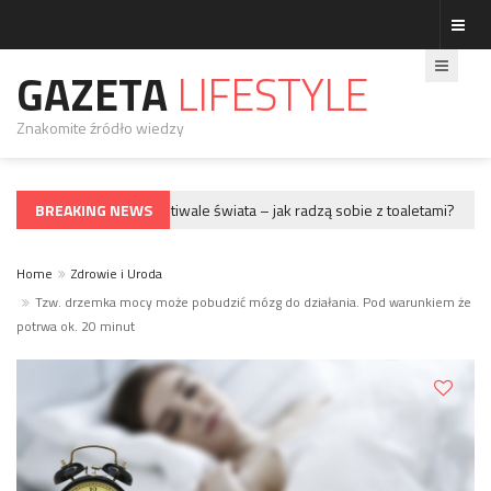
GAZETA
LIFESTYLE
Znakomite źródło wiedzy
BREAKING NEWS
Największe festiwale świata – jak radzą sobie z toaletami?
GWIAZDY
GWIAZ
Home
Zdrowie i Uroda
Tzw. drzemka mocy może pobudzić mózg do działania. Pod warunkiem że
potrwa ok. 20 minut