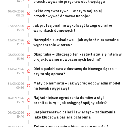
14:27
przechowywanie przypraw obok wyciągu
Szkło czy tworzywo – w czym najlepiej
10/06/2026
08:35
przechowywać domowe napoje?
Jak profesjonalnie wykończyć brzegi ubrań w
27/05/2026
15:25
warunkach domowych?
Narzędzia survivalowe – jak wybrać niezawodne
12/05/2026
11:47
wyposażenie w teren?
Okap tuba – dlaczego ten kształt stał się hitem w
08/05/2026
15:36
projektowaniu nowoczesnych kuchni?
Dieta pudełkowa z dostawą do Nowego Sącza –
13/04/2026
15:39
czy to się opłaca?
Maty do namiotu – jak wybrać odpowiedni model
31/03/2026
09:56
na biwak i wyprawę?
Najładniejsze ogrodzenia domów a styl
16/02/2026
15:39
architektury – jak osiągnąć spójny efekt?
Bezpieczeństwo dzieci i zwierząt – zadaszenie
06/02/2026
19:40
jako kluczowa bariera ochronna
Tętno a zmęczenie – kiedy warto odpuścić