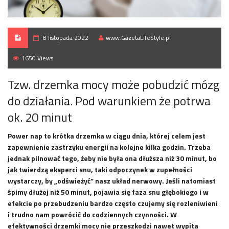
8 listopada 2022
www.GazetaLifeStyle.pl
1650 Views
Tzw. drzemka mocy może pobudzić mózg
do działania. Pod warunkiem że potrwa
ok. 20 minut
Power nap to krótka drzemka w ciągu dnia, której celem jest
zapewnienie zastrzyku energii na kolejne kilka godzin. Trzeba
jednak pilnować tego, żeby nie była ona dłuższa niż 30 minut, bo
jak twierdzą eksperci snu, taki odpoczynek w zupełności
wystarczy, by „odświeżyć” nasz układ nerwowy. Jeśli natomiast
śpimy dłużej niż 50 minut, pojawia się faza snu głębokiego i w
efekcie po przebudzeniu bardzo często czujemy się rozleniwieni
i trudno nam powrócić do codziennych czynności. W
efektywności drzemki mocy nie przeszkodzi nawet wypita