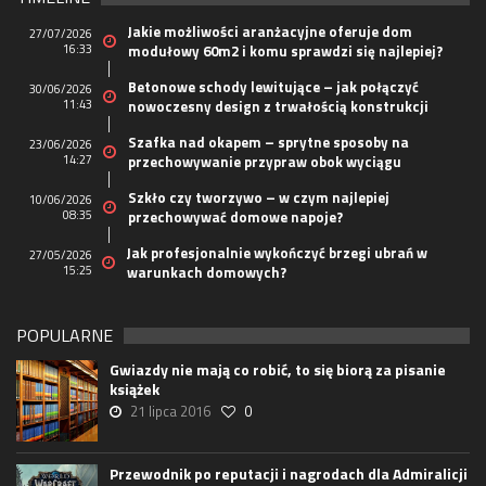
Jakie możliwości aranżacyjne oferuje dom
27/07/2026
16:33
modułowy 60m2 i komu sprawdzi się najlepiej?
Betonowe schody lewitujące – jak połączyć
30/06/2026
11:43
nowoczesny design z trwałością konstrukcji
Szafka nad okapem – sprytne sposoby na
23/06/2026
14:27
przechowywanie przypraw obok wyciągu
Szkło czy tworzywo – w czym najlepiej
10/06/2026
08:35
przechowywać domowe napoje?
Jak profesjonalnie wykończyć brzegi ubrań w
27/05/2026
15:25
warunkach domowych?
POPULARNE
Gwiazdy nie mają co robić, to się biorą za pisanie
książek
21 lipca 2016
0
Przewodnik po reputacji i nagrodach dla Admiralicji