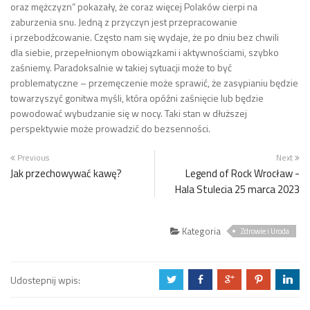
oraz mężczyzn” pokazały, że coraz więcej Polaków cierpi na
zaburzenia snu. Jedną z przyczyn jest przepracowanie
i przebodźcowanie. Często nam się wydaje, że po dniu bez chwili
dla siebie, przepełnionym obowiązkami i aktywnościami, szybko
zaśniemy. Paradoksalnie w takiej sytuacji może to być
problematyczne – przemęczenie może sprawić, że zasypianiu będzie
towarzyszyć gonitwa myśli, która opóźni zaśnięcie lub będzie
powodować wybudzanie się w nocy. Taki stan w dłuższej
perspektywie może prowadzić do bezsenności.
Previous
Next
Jak przechowywać kawę?
Legend of Rock Wrocław -
Hala Stulecia 25 marca 2023
Kategoria
Zdrowie i Uroda
Udostepnij wpis:
a
b
c
d
j