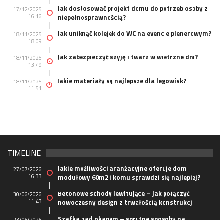
Jak dostosować projekt domu do potrzeb osoby z
17/12/2025
16:16
niepełnosprawnością?
Jak uniknąć kolejek do WC na evencie plenerowym?
18/11/2025
18:09
Jak zabezpieczyć szyję i twarz w wietrzne dni?
18/11/2025
13:49
Jakie materiały są najlepsze dla legowisk?
18/11/2025
11:51
TIMELINE
Jakie możliwości aranżacyjne oferuje dom
27/07/2026
16:33
modułowy 60m2 i komu sprawdzi się najlepiej?
Betonowe schody lewitujące – jak połączyć
30/06/2026
11:43
nowoczesny design z trwałością konstrukcji
Szafka nad okapem – sprytne sposoby na
23/06/2026