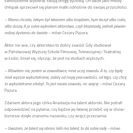
samodzielnie wybierać swoją drogę życiową. On także jako młody
chłopak sprzeciwił się planom matki odnośnie do swojej przyszłości.
– Mama chciała, żebym był lekarzem albo księdzem, bym leczył albo ciało,
albo duszę. A ja sobie wybrałem aktorstwo, czyli błazenadę, jednak pewien
rodzaj dystansu do świata
– mówi Cezary Pazura.
Aktor nie wie, czy aktorstwo to dobry zawód. Gdy studiował
w Państwowej Wyższej Szkole Filmowej, Telewizyjnej i Teatralnej
w Łodzi, śmiał się, słysząc, że jest na studiach wyższych.
– Mówiłem: nie, jestem w zawodówce, mnie uczą zawodu. A to, czy będę
miał wyższe wykształcenie, zależy od mojej pracowitości, od tego, czy chcę
to wykształcenie zdobyć. To jest nauka zawodu, nic więcej –
mówi Cezary
Pazura.
Zdaniem aktora jego córka Anastazja ma talent aktorski. Nie potrafi
odpowiedzieć na pytanie, czy będzie jej łatwiej przebić się w show-
biznesie dzięki znanemu nazwisku, czy wręcz przeciwnie.
– Uważam, że talent się obroni. Jeśli ma talent, to da sobie radę –
mówi