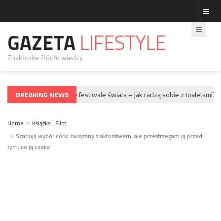
GAZETA
LIFESTYLE
Znakomite źródło wiedzy
BREAKING NEWS
Największe festiwale świata – jak radzą sobie z toaletami?
GWIAZDY
G
Home
Książka i Film
Szanuję wybór córki związany z aktorstwem, ale przestrzegam ją przed
tym, co ją czeka