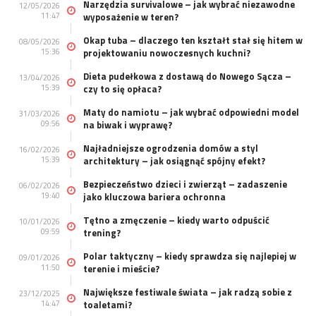
Narzędzia survivalowe – jak wybrać niezawodne
12/05/2026
11:47
wyposażenie w teren?
Okap tuba – dlaczego ten kształt stał się hitem w
08/05/2026
15:36
projektowaniu nowoczesnych kuchni?
Dieta pudełkowa z dostawą do Nowego Sącza –
13/04/2026
15:39
czy to się opłaca?
Maty do namiotu – jak wybrać odpowiedni model
31/03/2026
09:56
na biwak i wyprawę?
Najładniejsze ogrodzenia domów a styl
16/02/2026
15:39
architektury – jak osiągnąć spójny efekt?
Bezpieczeństwo dzieci i zwierząt – zadaszenie
06/02/2026
19:40
jako kluczowa bariera ochronna
Tętno a zmęczenie – kiedy warto odpuścić
10/01/2026
09:59
trening?
Polar taktyczny – kiedy sprawdza się najlepiej w
09/01/2026
11:50
terenie i mieście?
Największe festiwale świata – jak radzą sobie z
23/12/2025
14:47
toaletami?