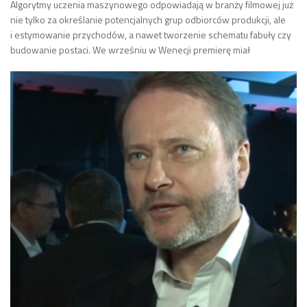
Algorytmy uczenia maszynowego odpowiadają w branży filmowej już
nie tylko za określanie potencjalnych grup odbiorców produkcji, ale
i estymowanie przychodów, a nawet tworzenie schematu fabuły czy
budowanie postaci. We wrześniu w Wenecji premierę miał