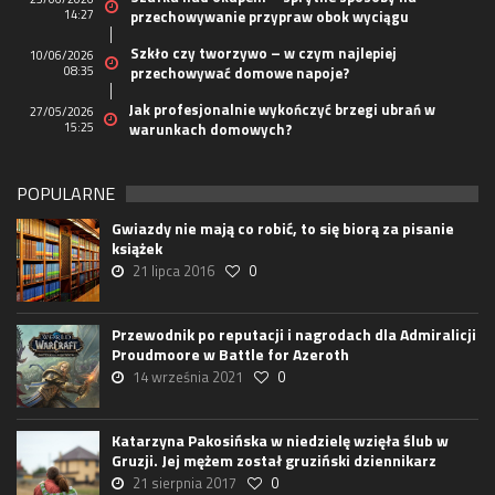
14:27
przechowywanie przypraw obok wyciągu
Szkło czy tworzywo – w czym najlepiej
10/06/2026
08:35
przechowywać domowe napoje?
Jak profesjonalnie wykończyć brzegi ubrań w
27/05/2026
15:25
warunkach domowych?
POPULARNE
Gwiazdy nie mają co robić, to się biorą za pisanie
książek
21 lipca 2016
0
Przewodnik po reputacji i nagrodach dla Admiralicji
Proudmoore w Battle for Azeroth
14 września 2021
0
Katarzyna Pakosińska w niedzielę wzięła ślub w
Gruzji. Jej mężem został gruziński dziennikarz
21 sierpnia 2017
0