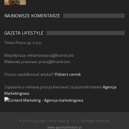
NAJNOWSZE KOMENTARZE
GAZETA LIFESTYLE
Times Press sp. z o.o.
Współpraca:
reklamodawca@brand.ceo
Materiały prasowe:
prasa@brand.ceo
Chcesz opublikować artykuł?
Pobierz cennik
Zapytania o reklamę proszę kierować za pośrednictwem
Agencja
Marketingowa
© 2015 Copyright Times Press sp. z o.o.. All Rights reserved.
www.gazetalifestyle.pl