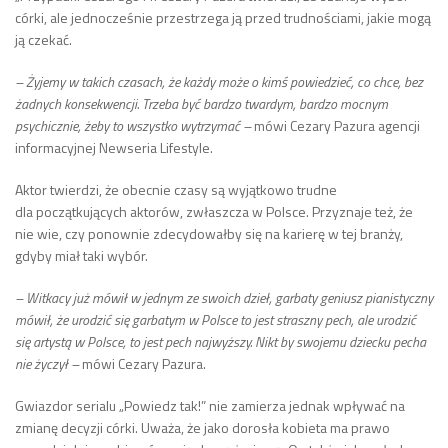
córki, ale jednocześnie przestrzega ją przed trudnościami, jakie mogą
ją czekać.
– Żyjemy w takich czasach, że każdy może o kimś powiedzieć, co chce, bez
żadnych konsekwencji. Trzeba być bardzo twardym, bardzo mocnym
psychicznie, żeby to wszystko wytrzymać –
mówi Cezary Pazura agencji
informacyjnej Newseria Lifestyle.
Aktor twierdzi, że obecnie czasy są wyjątkowo trudne
dla początkujących aktorów, zwłaszcza w Polsce. Przyznaje też, że
nie wie, czy ponownie zdecydowałby się na karierę w tej branży,
gdyby miał taki wybór.
– Witkacy już mówił w jednym ze swoich dzieł, garbaty geniusz pianistyczny
mówił, że urodzić się garbatym w Polsce to jest straszny pech, ale urodzić
się artystą w Polsce, to jest pech najwyższy. Nikt by swojemu dziecku pecha
nie życzył –
mówi Cezary Pazura.
Gwiazdor serialu „Powiedz tak!” nie zamierza jednak wpływać na
zmianę decyzji córki. Uważa, że jako dorosła kobieta ma prawo