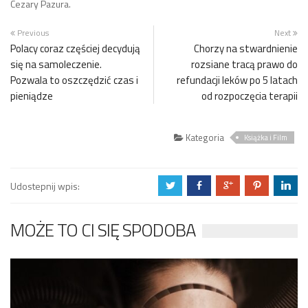
Cezary Pazura.
Previous
Next
Polacy coraz częściej decydują
Chorzy na stwardnienie
się na samoleczenie.
rozsiane tracą prawo do
Pozwala to oszczędzić czas i
refundacji leków po 5 latach
pieniądze
od rozpoczęcia terapii
Kategoria
Książka i Film
Udostepnij wpis:
a
b
c
d
j
MOŻE TO CI SIĘ SPODOBA