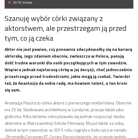
2010 Views
Szanuję wybór córki związany z
aktorstwem, ale przestrzegam ją przed
tym, co ją czeka
Aktor nie jest pewien, czy ponownie zdecydowałby się na karierę
aktorską. Jego zdaniem obecnie, zwłaszcza w Polsce, panują
dość trudne warunki dla osób początkujących w tym zawodzie.
Wspiera jednak najstarszą córkę w jej decyzji, choć jednocześnie
przestrzega przed trudnościami, jakie mogą ją czekać. Twierdzi
też, że Anastazja da sobie radę, ma bowiem talent, a ten broni
się sam.
Anastazja Pazura to córka aktora z pierwszego małżeństwa. Obecnie
ma 25 lat. Studiowała architekturę w Londynie, pracuje także jako
graficzka. Kilka lat temu zdecydowała się jednak rozpocząć studia
aktorskie w Warszawskiej Szkole Filmowej. Ma już także za sobą
debiut w tym zawodzie: w 2015 roku zagrała u boku ojca w serialu
„Przypadki Cezarego P.”. Cezary Pazura twierdzi, że szanuje wybór