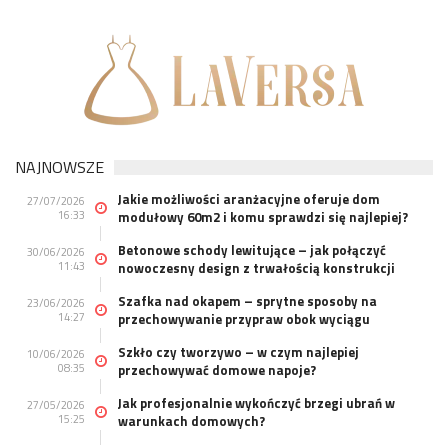
NAJNOWSZE
Jakie możliwości aranżacyjne oferuje dom
27/07/2026
16:33
modułowy 60m2 i komu sprawdzi się najlepiej?
Betonowe schody lewitujące – jak połączyć
30/06/2026
11:43
nowoczesny design z trwałością konstrukcji
Szafka nad okapem – sprytne sposoby na
23/06/2026
14:27
przechowywanie przypraw obok wyciągu
Szkło czy tworzywo – w czym najlepiej
10/06/2026
08:35
przechowywać domowe napoje?
Jak profesjonalnie wykończyć brzegi ubrań w
27/05/2026
15:25
warunkach domowych?