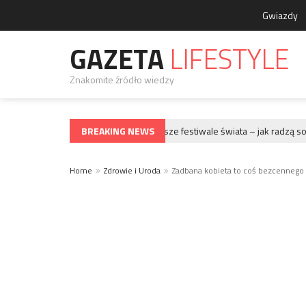
Gwiazdy
GAZETA
LIFESTYLE
Znakomite źródło wiedzy
BREAKING NEWS
Największe festiwale świata – jak radzą sobi
GWIAZDY
Home
Zdrowie i Uroda
Zadbana kobieta to coś bezcennego