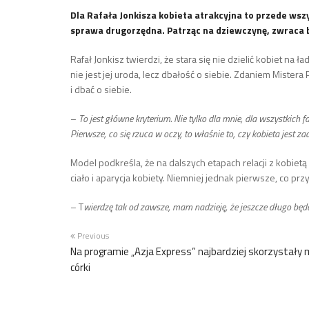
Dla Rafała Jonkisza kobieta atrakcyjna to przede wszy
sprawa drugorzędna. Patrząc na dziewczynę, zwraca 
Rafał Jonkisz twierdzi, że stara się nie dzielić kobiet na 
nie jest jej uroda, lecz dbałość o siebie. Zdaniem Mist
i dbać o siebie.
–
To jest główne kryterium. Nie tylko dla mnie, dla wszystkich 
Pierwsze, co się rzuca w oczy, to właśnie to, czy kobieta jest 
Model podkreśla, że na dalszych etapach relacji z kobietą k
ciało i aparycja kobiety. Niemniej jednak pierwsze, co pr
– T
wierdzę tak od zawsze, mam nadzieję, że jeszcze długo bę
Previous
Na programie „Azja Express” najbardziej skorzystały 
córki