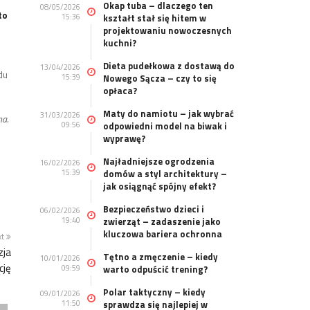
Okap tuba – dlaczego ten
08/05/2026
to
15:36
kształt stał się hitem w
projektowaniu nowoczesnych
kuchni?
Dieta pudełkowa z dostawą do
13/04/2026
du
15:39
Nowego Sącza – czy to się
opłaca?
Maty do namiotu – jak wybrać
31/03/2026
na.
09:56
odpowiedni model na biwak i
wyprawę?
Najładniejsze ogrodzenia
16/02/2026
15:39
domów a styl architektury –
jak osiągnąć spójny efekt?
Bezpieczeństwo dzieci i
06/02/2026
19:40
zwierząt – zadaszenie jako
kluczowa bariera ochronna
xt
zja
Tętno a zmęczenie – kiedy
10/01/2026
cję
09:59
warto odpuścić trening?
Polar taktyczny – kiedy
09/01/2026
11:50
sprawdza się najlepiej w