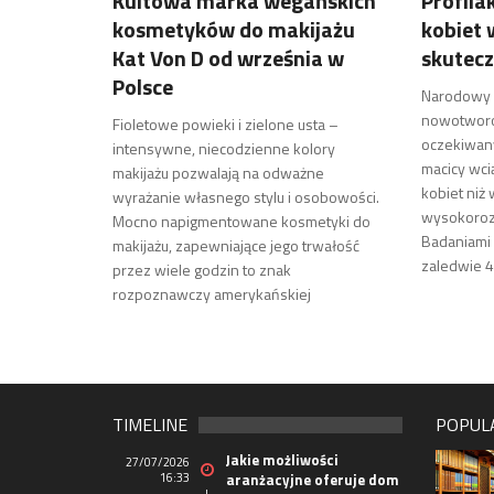
Kultowa marka wegańskich
Profil
kosmetyków do makijażu
kobiet 
Kat Von D od września w
skutec
Polsce
Narodowy p
nowotworo
Fioletowe powieki i zielone usta –
oczekiwany
intensywne, niecodzienne kolory
macicy wci
makijażu pozwalają na odważne
kobiet niż
wyrażanie własnego stylu i osobowości.
wysokorozw
Mocno napigmentowane kosmetyki do
Badaniami 
makijażu, zapewniające jego trwałość
zaledwie 4
przez wiele godzin to znak
rozpoznawczy amerykańskiej
TIMELINE
POPUL
Jakie możliwości
27/07/2026
16:33
aranżacyjne oferuje dom