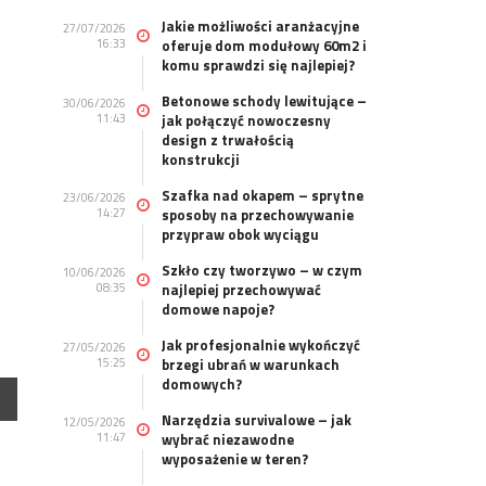
Jakie możliwości aranżacyjne
27/07/2026
16:33
oferuje dom modułowy 60m2 i
komu sprawdzi się najlepiej?
Betonowe schody lewitujące –
30/06/2026
11:43
jak połączyć nowoczesny
design z trwałością
konstrukcji
Szafka nad okapem – sprytne
23/06/2026
14:27
sposoby na przechowywanie
przypraw obok wyciągu
Szkło czy tworzywo – w czym
10/06/2026
08:35
najlepiej przechowywać
domowe napoje?
Jak profesjonalnie wykończyć
27/05/2026
15:25
brzegi ubrań w warunkach
domowych?
Narzędzia survivalowe – jak
12/05/2026
11:47
wybrać niezawodne
wyposażenie w teren?