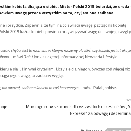
stkim kobieta dbająca o siebie. Mister Polski 2015 twierdzi, że uroda 
bowiem uwagę przede wszystkim na to, czy jest ona zadbana.
ładne i brzydkie. Zapewnia, że tym, na co zwraca uwagę, patrząc na kobietę
era Polski 2015 każda kobieta powinna przywiązywać wagę do swojego wyglą
facetów chyba. Jest to moment, w którym możemy określić, czy kobieta jest atrakcyj
zadbana
– mówi Rafał Jonkisz agencji informacyjnej Newseria Lifestyle.
ieruje się już innymi kryteriami. Liczy się dla niego wówczas coś więcej niż
zyciąga jego uwagę, to zadbany wygląd.
dę tak uważał, zadbana kobieta to coś bezcennego
– mówi Rafał Jonkisz.
Ne
moje
Mam ogromny szacunek dla wszystkich uczestników „A
Express” za odwagę i determina