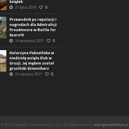
książek
21 lipca 2016
0
Przewodnik po reputacji i
nagrodach dla Admiralicji
Proudmoore w Battle for
Azeroth
14 września 2021
0
Katarzyna Pakosińska w
niedzielę wzięła ślub w
Gruzji. Jej mężem został
gruziński dziennikarz
21 sierpnia 2017
0
© 2015 Copyright Times Press sp. z o.o.. All Rights reserved.
www.gazetalifestyle.pl