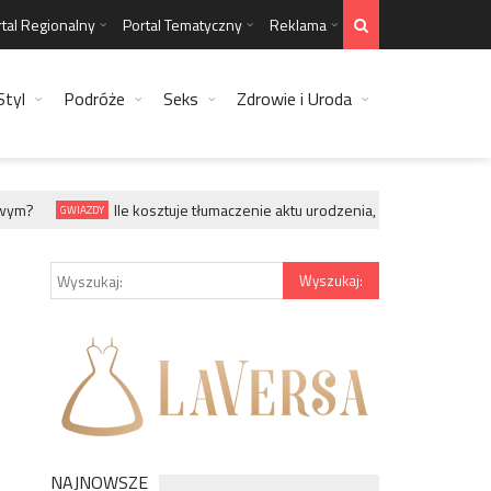
tal Regionalny
Portal Tematyczny
Reklama
Styl
Podróże
Seks
Zdrowie i Uroda
ym?
Ile kosztuje tłumaczenie aktu urodzenia, małżeństwa, zgonu
GWIAZDY
NAJNOWSZE