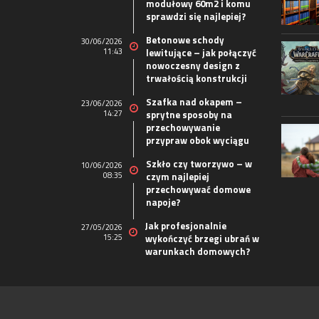
modułowy 60m2 i komu
sprawdzi się najlepiej?
Betonowe schody
30/06/2026
11:43
lewitujące – jak połączyć
nowoczesny design z
trwałością konstrukcji
Szafka nad okapem –
23/06/2026
14:27
sprytne sposoby na
przechowywanie
przypraw obok wyciągu
Szkło czy tworzywo – w
10/06/2026
08:35
czym najlepiej
przechowywać domowe
napoje?
Jak profesjonalnie
27/05/2026
15:25
wykończyć brzegi ubrań w
warunkach domowych?