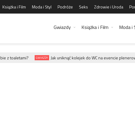
Książka i Film
Moda i Styl
Podróże
Seks
Zdrowie i Uroda
Por
Gwiazdy
Książka i Film
Moda i 
e z toaletami?
Jak uniknąć kolejek do WC na evencie plenerow
GWIAZDY