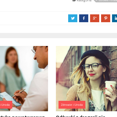
Kategoria
Zdrowie i Urod
a
b
c
d
i Uroda
Zdrowie i Uroda