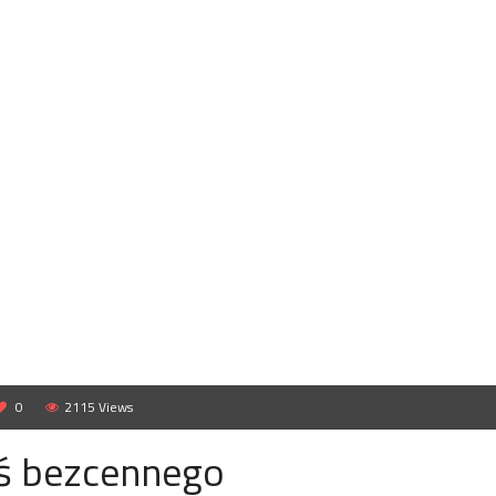
0
2115 Views
oś bezcennego