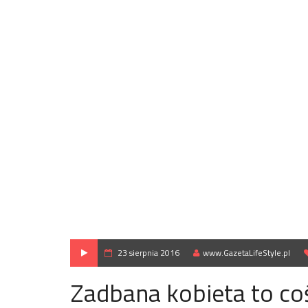
23 sierpnia 2016
www.GazetaLifeStyle.pl
Zadbana kobieta to c