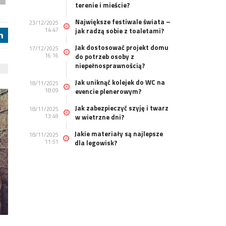
a
terenie i mieście?
Największe festiwale świata –
23/12/2025
14:47
jak radzą sobie z toaletami?
j
Jak dostosować projekt domu
17/12/2025
16:16
do potrzeb osoby z
niepełnosprawnością?
Jak uniknąć kolejek do WC na
18/11/2025
18:09
evencie plenerowym?
Jak zabezpieczyć szyję i twarz
18/11/2025
13:49
w wietrzne dni?
Jakie materiały są najlepsze
18/11/2025
11:51
dla legowisk?