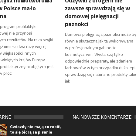
aktyka nowotworowa
Odżywki z drogerii nie
w Polsce mało
zawsze sprawdzają się w
zna
domowej pielęgnacji
paznokci
rogram profilaktyki
wej nie przynosi
Domowa pielęgnacja paznokci może b
ch rezultatów. Na raka szyjki
równie skuteczna jak ta wykonywana
ąż umiera dwa razy więcej
w profesjonalnym gabinecie
 w większości innych
kosmetycznym. Wystarczą tylko
iniętych krajów Europy.
odpowiednie preparaty, ale zdaniem
profilaktycznymi objętych jest
fachowców w tym przypadku dużo lepi
4 proc.
sprawdzają się naturalne produkty taki
jak
ARNE
NAJNOWSZE KOMENTARZE
Gwiazdy nie mają co robić,
to się biorą za pisanie