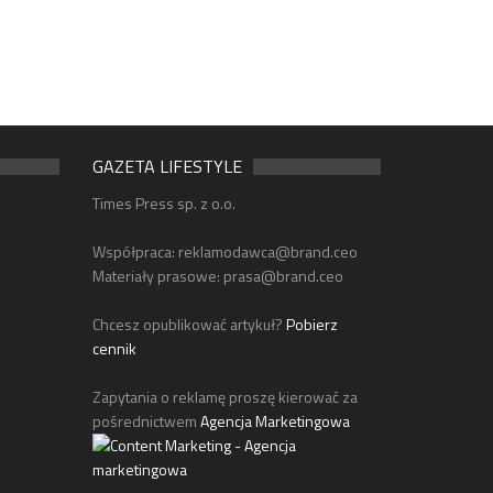
GAZETA LIFESTYLE
Times Press sp. z o.o.
Współpraca:
reklamodawca@brand.ceo
Materiały prasowe:
prasa@brand.ceo
Chcesz opublikować artykuł?
Pobierz
cennik
Zapytania o reklamę proszę kierować za
pośrednictwem
Agencja Marketingowa