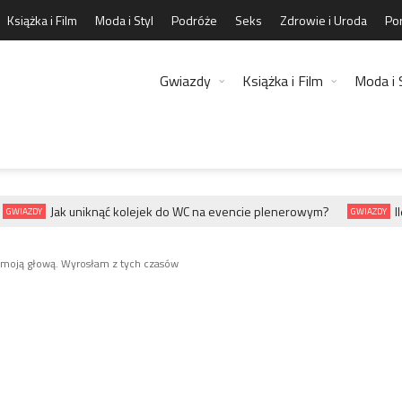
Książka i Film
Moda i Styl
Podróże
Seks
Zdrowie i Uroda
Por
Gwiazdy
Książka i Film
Moda i 
Jak uniknąć kolejek do WC na evencie plenerowym?
Ile 
WIAZDY
GWIAZDY
y moją głową. Wyrosłam z tych czasów