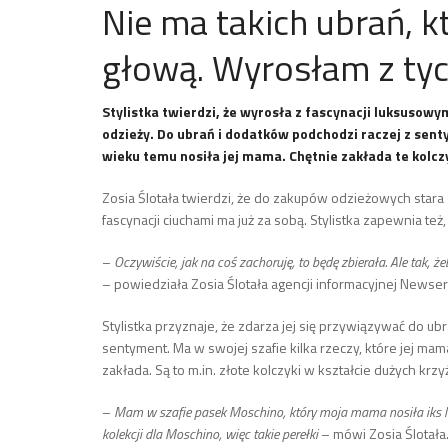
Nie ma takich ubrań, 
głową. Wyrosłam z ty
Stylistka twierdzi, że wyrosła z fascynacji luksusow
odzieży. Do ubrań i dodatków podchodzi raczej z sent
wieku temu nosiła jej mama. Chętnie zakłada te kolczy
Zosia Ślotała twierdzi, że do zakupów odzieżowych stara 
fascynacji ciuchami ma już za sobą. Stylistka zapewnia też,
–
Oczywiście, jak na coś zachoruję, to będę zbierała. Ale tak,
– powiedziała Zosia Ślotała agencji informacyjnej Newser
Stylistka przyznaje, że zdarza jej się przywiązywać do u
sentyment. Ma w swojej szafie kilka rzeczy, które jej mama
zakłada. Są to m.in. złote kolczyki w kształcie dużych krz
–
Mam w szafie pasek Moschino, który moja mama nosiła iks la
kolekcji dla Moschino, więc takie perełki
– mówi Zosia Ślotała