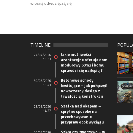
wiosną odwdzięczą się
TIMELINE
POPUL
Jakie możliwości
27/07/2026
16:33
aranżacyjne oferuje dom
modułowy 60m2 i komu
sprawdzi się najlepiej?
Betonowe schody
30/06/2026
11:43
lewitujące – jak połączyć
nowoczesny design z
trwałością konstrukcji
Szafka nad okapem –
23/06/2026
14:27
sprytne sposoby na
przechowywanie
przypraw obok wyciągu
Szkło czy tworzywo – w
10/06/2026