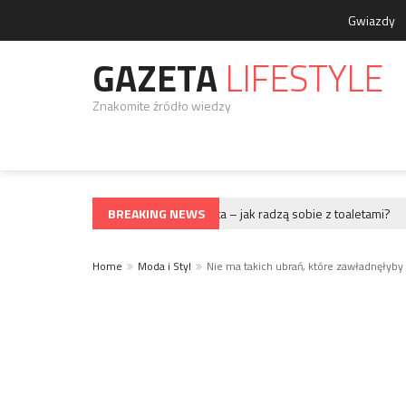
Gwiazdy
GAZETA
LIFESTYLE
Znakomite źródło wiedzy
Największe festiwale świata – jak radzą sobie z toaletami?
BREAKING NEWS
GWIAZDY
G
Home
Moda i Styl
Nie ma takich ubrań, które zawładnęłyb