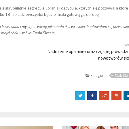
ziś skrupulatnie segreguje ubrania i decyduje, których się pozbywa, a które
 jako 18-latka dziewczynka będzie miała gotową garderobę.
howywana i myślę, że wtedy, jako mała dziewczynka, buntowałam się przeciwko
 mojej córki
– mówi Zosia Ślotała.
Ne
Nadmierne opalanie coraz częściej prowadzi
nowotworów sk
Kategoria
Moda i Sty
a
b
c
d