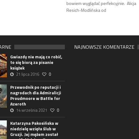
bowiem wyglądać perfekcyjnie. Alicja
Resich-Modlińska od
ARNE
NAJNOWSZE KOMENTARZE
Gwiazdy nie mają co robić,
to się biorą za pisanie
książek
21 lipca 2016
0
Przewodnik po reputacji i
nagrodach dla Admiralicji
Proudmoore w Battle for
Azeroth
14 września 2021
0
Katarzyna Pakosińska w
niedzielę wzięła ślub w
Gruzji. Jej mężem został