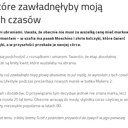
które zawładnęłyby moją
ch czasów
ymi ubraniami. Uważa, że obecnie nie musi za wszelką cenę mieć marko
ymentem – w szafie ma pasek Moschino i złote kolczyki, które ćwierć
ki, a w przyszłości przekaże je swojej córce.
się podchodzić z rozsądkiem i umiarem. Twierdzi, że etap absolutnej
 że są limity kwot, które wydałaby na ubrania.
 żeby coś zawładnęło moją głową absolutnie, to już myślę, że wyrosłam z tych czas
ia Lifestyle podczas prezentacji nowych marek w butiku Moliera 2.
brań i dodatków. O przywiązaniu tym decyduje jednak nie znana marka, lecz
 nosiła 25 lat temu. Obecnie wracają do mody, stylistka coraz częściej je w
yży, niezwykle popularne w latach 80.
t temu, a który Jeremy Scott z powrotem przywrócił do żywych w jego pierwszej
.