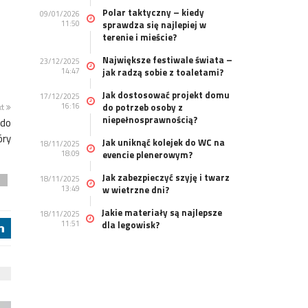
Polar taktyczny – kiedy
09/01/2026
11:50
sprawdza się najlepiej w
terenie i mieście?
Największe festiwale świata –
23/12/2025
14:47
jak radzą sobie z toaletami?
Jak dostosować projekt domu
17/12/2025
16:16
do potrzeb osoby z
xt
niepełnosprawnością?
 do
óry
Jak uniknąć kolejek do WC na
18/11/2025
18:09
evencie plenerowym?
Jak zabezpieczyć szyję i twarz
18/11/2025
l
13:49
w wietrzne dni?
Jakie materiały są najlepsze
18/11/2025
11:51
dla legowisk?
j