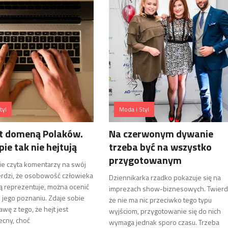
tyl
Moda i Styl
st domeną Polaków.
Na czerwonym dywanie
ie tak nie hejtują
trzeba być na wszystko
przygotowanym
ie czyta komentarzy na swój
erdzi, że osobowość człowieka
Dziennikarka rzadko pokazuje się na
obą reprezentuje, można ocenić
imprezach show-biznesowych. Twierdz
 jego poznaniu. Zdaje sobie
że nie ma nic przeciwko tego typu
wę z tego, że hejt jest
wyjściom, przygotowanie się do nich
cny, choć
wymaga jednak sporo czasu. Trzeba