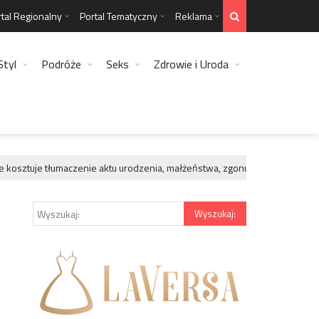
tal Regionalny
Portal Tematyczny
Reklama
Styl
Podróże
Seks
Zdrowie i Uroda
kosztuje tłumaczenie aktu urodzenia, małżeństwa, zgonu?
Legen
GWIAZDY