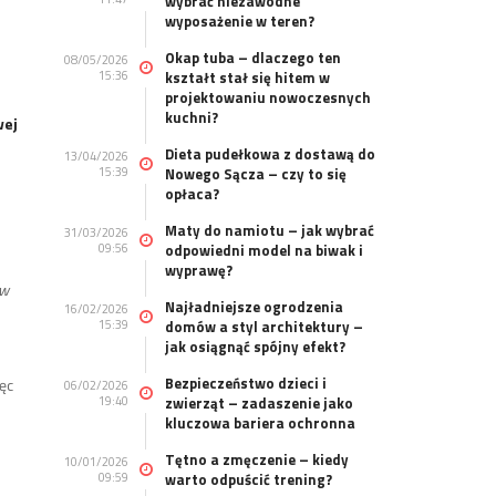
wybrać niezawodne
wyposażenie w teren?
Okap tuba – dlaczego ten
08/05/2026
15:36
kształt stał się hitem w
projektowaniu nowoczesnych
kuchni?
wej
Dieta pudełkowa z dostawą do
13/04/2026
15:39
Nowego Sącza – czy to się
opłaca?
Maty do namiotu – jak wybrać
31/03/2026
09:56
odpowiedni model na biwak i
wyprawę?
ów
Najładniejsze ogrodzenia
16/02/2026
15:39
domów a styl architektury –
jak osiągnąć spójny efekt?
Bezpieczeństwo dzieci i
ięc
06/02/2026
19:40
zwierząt – zadaszenie jako
kluczowa bariera ochronna
Tętno a zmęczenie – kiedy
10/01/2026
09:59
warto odpuścić trening?