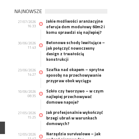
NAJNOWSZE
Jakie możliwości aranżacyjne
27/07/2026
16:33
oferuje dom modułowy 60m2 i
komu sprawdzi się najlepiej?
Betonowe schody lewitujące –
30/06/2026
11:43
jak połączyć nowoczesny
design z trwałością
konstrukcji
Szafka nad okapem – sprytne
23/06/2026
14:27
sposoby na przechowywanie
przypraw obok wyciągu
Szkło czy tworzywo – w czym
10/06/2026
08:35
najlepiej przechowywać
domowe napoje?
Jak profesjonalnie wykończyć
27/05/2026
15:25
brzegi ubrań w warunkach
domowych?
Narzędzia survivalowe – jak
12/05/2026
11:47