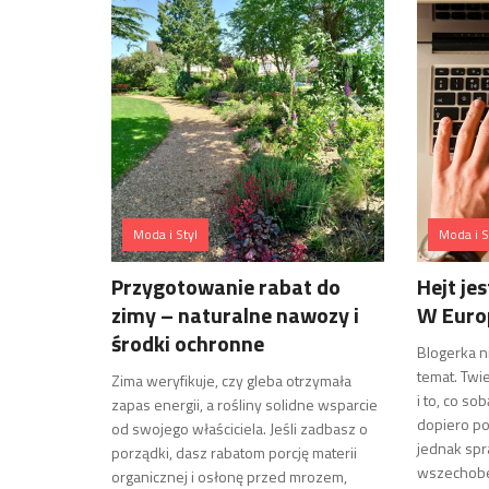
Moda i Styl
Moda i S
Przygotowanie rabat do
Hejt je
zimy – naturalne nawozy i
W Europ
środki ochronne
Blogerka n
temat. Twi
Zima weryfikuje, czy gleba otrzymała
i to, co s
zapas energii, a rośliny solidne wsparcie
dopiero po
od swojego właściciela. Jeśli zadbasz o
jednak spra
porządki, dasz rabatom porcję materii
wszechobe
organicznej i osłonę przed mrozem,