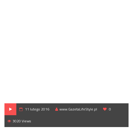
11 lutego 2016
www.GazetaLifeStyle.pl
0
3020 Views