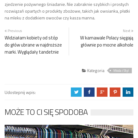
zjedzenie pożywnego śniadanie. Nie zabraknie szybkich i prostych
rozwiązań opartych o produkty zbożowe, takich jak owsianka, płatki
na mleku z dodatkiem owoców czy kasza manna.
Previous
Next
Widziałam kobiety od stóp
W karnawale Polacy sięgają
do głów ubrane w najdroższe
głównie po mocne alkohole
marki. Wyglądały tandetnie
Kategoria
Moda i Styl
Udostepnij wpis:
a
b
c
d
j
MOŻE TO CI SIĘ SPODOBA