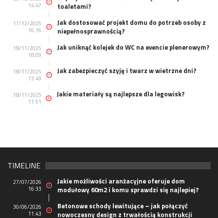
14:47
toaletami?
Jak dostosować projekt domu do potrzeb osoby z
17/12/2025
16:16
niepełnosprawnością?
Jak uniknąć kolejek do WC na evencie plenerowym?
18/11/2025
18:09
Jak zabezpieczyć szyję i twarz w wietrzne dni?
18/11/2025
13:49
Jakie materiały są najlepsze dla legowisk?
18/11/2025
11:51
TIMELINE
Jakie możliwości aranżacyjne oferuje dom
27/07/2026
16:33
modułowy 60m2 i komu sprawdzi się najlepiej?
Betonowe schody lewitujące – jak połączyć
30/06/2026
11:43
nowoczesny design z trwałością konstrukcji