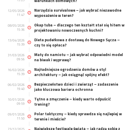
15:25
warunkach domowych?
Narzędzia survivalowe – jak wybrać niezawodne
12/05/2026
11:47
wyposażenie w teren?
Okap tuba – dlaczego ten kształt stał się hitem w
08/05/2026
15:36
projektowaniu nowoczesnych kuchni?
Dieta pudełkowa z dostawą do Nowego Sącza –
13/04/2026
15:39
czy to się opłaca?
Maty do namiotu – jak wybrać odpowiedni model
31/03/2026
09:56
na biwak i wyprawę?
Najładniejsze ogrodzenia domów a styl
16/02/2026
15:39
architektury – jak osiągnąć spójny efekt?
Bezpieczeństwo dzieci i zwierząt – zadaszenie
06/02/2026
19:40
jako kluczowa bariera ochronna
Tętno a zmęczenie – kiedy warto odpuścić
10/01/2026
09:59
trening?
Polar taktyczny – kiedy sprawdza się najlepiej w
09/01/2026
11:50
terenie i mieście?
Największe festiwale świata – jak radzą sobie z
23/12/2025