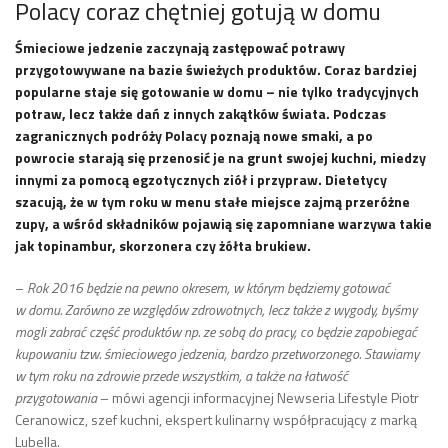
Polacy coraz chętniej gotują w domu
Śmieciowe jedzenie zaczynają zastępować potrawy
przygotowywane na bazie świeżych produktów. Coraz bardziej
popularne staje się gotowanie w domu – nie tylko tradycyjnych
potraw, lecz także dań z innych zakątków świata. Podczas
zagranicznych podróży Polacy poznają nowe smaki, a po
powrocie starają się przenosić je na grunt swojej kuchni, miedzy
innymi za pomocą egzotycznych ziół i przypraw. Dietetycy
szacują, że w tym roku w menu stałe miejsce zajmą przeróżne
zupy, a wśród składników pojawią się zapomniane warzywa takie
jak topinambur, skorzonera czy żółta brukiew.
–
Rok 2016 będzie na pewno okresem, w którym będziemy gotować
w domu. Zarówno ze względów zdrowotnych, lecz także z wygody, byśmy
mogli zabrać część produktów np. ze sobą do pracy, co będzie zapobiegać
kupowaniu tzw. śmieciowego jedzenia, bardzo przetworzonego. Stawiamy
w tym roku na zdrowie przede wszystkim, a także na łatwość
przygotowania
– mówi agencji informacyjnej Newseria Lifestyle Piotr
Ceranowicz, szef kuchni, ekspert kulinarny współpracujący z marką
Lubella.