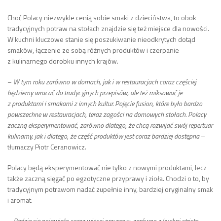
Choć Polacy niezwykle cenią sobie smaki z dzieciństwa, to obok
tradycyjnych potraw na stołach znajdzie się też miejsce dla nowości.
W kuchni kluczowe stanie się poszukiwanie nieodkrytych dotąd
smaków, łączenie ze sobą różnych produktów i czerpanie
z kulinarnego dorobku innych krajów.
–
W tym roku zarówno w domach, jak i w restauracjach coraz częściej
będziemy wracać do tradycyjnych przepisów, ale też miksować je
z produktami i smakami z innych kultur. Pojęcie fusion, które było bardzo
powszechne w restauracjach, teraz zagości na domowych stołach. Polacy
zaczną eksperymentować, zarówno dlatego, że chcą rozwijać swój repertuar
kulinarny, jak i dlatego, że część produktów jest coraz bardziej dostępna
–
tłumaczy Piotr Ceranowicz.
Polacy będą eksperymentować nie tylko z nowymi produktami, lecz
także zaczną sięgać po egzotyczne przyprawy i zioła. Chodzi o to, by
tradycyjnym potrawom nadać zupełnie inny, bardziej oryginalny smak
i aromat.
–
Będzie się pojawiało coraz więcej przypraw, zarówno z kuchni stricte