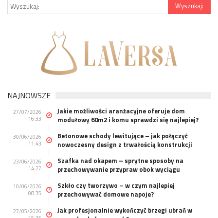
NAJNOWSZE
Jakie możliwości aranżacyjne oferuje dom
27/07/2026
16:33
modułowy 60m2 i komu sprawdzi się najlepiej?
Betonowe schody lewitujące – jak połączyć
30/06/2026
11:43
nowoczesny design z trwałością konstrukcji
Szafka nad okapem – sprytne sposoby na
23/06/2026
14:27
przechowywanie przypraw obok wyciągu
Szkło czy tworzywo – w czym najlepiej
10/06/2026
08:35
przechowywać domowe napoje?
Jak profesjonalnie wykończyć brzegi ubrań w
27/05/2026