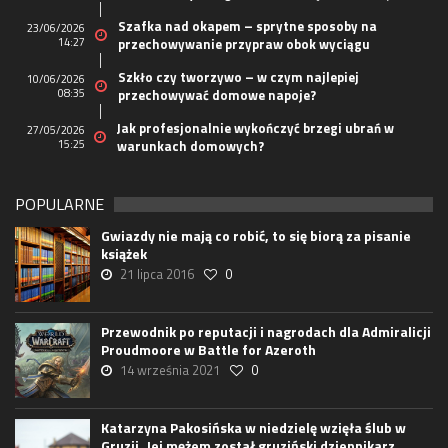
Szafka nad okapem – sprytne sposoby na
23/06/2026
14:27
przechowywanie przypraw obok wyciągu
Szkło czy tworzywo – w czym najlepiej
10/06/2026
08:35
przechowywać domowe napoje?
Jak profesjonalnie wykończyć brzegi ubrań w
27/05/2026
15:25
warunkach domowych?
POPULARNE
Gwiazdy nie mają co robić, to się biorą za pisanie
książek
21 lipca 2016
0
Przewodnik po reputacji i nagrodach dla Admiralicji
Proudmoore w Battle for Azeroth
14 września 2021
0
Katarzyna Pakosińska w niedzielę wzięła ślub w
Gruzji. Jej mężem został gruziński dziennikarz