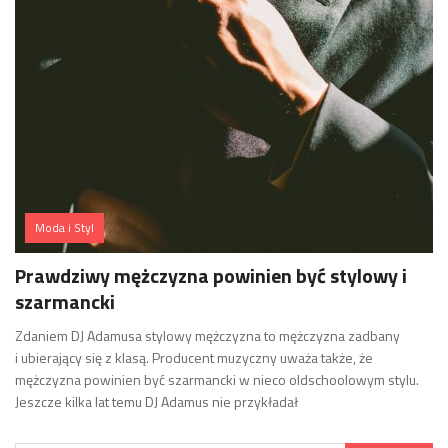
Moda i Styl
Prawdziwy mężczyzna powinien być stylowy i
szarmancki
Zdaniem DJ Adamusa stylowy mężczyzna to mężczyzna zadbany
i ubierający się z klasą. Producent muzyczny uważa także, że
mężczyzna powinien być szarmancki w nieco oldschoolowym stylu.
Jeszcze kilka lat temu DJ Adamus nie przykładał