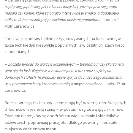
azjatyckiej, japońskiej, jak i z kuchni indyjskiej, gdzie pojawi się garam
masala czy kumin, które są bardzo intensywne w smaku, a dodatkowo
całkiem dobrze współgrają z wieloma polskimi produktami
– podkreśla
Piotr Ceranowicz.
Coraz więcej potraw będzie przygotowywanych na bazie warzyw,
także tych kiedyś niezwykle popularnych, a w ostatnich latach nieco
zapomnianych.
–
Zaczęto wracać do warzyw korzeniowych – topinambur czy skorzonera
wracają do łask. Najpierw w restauracjach, teraz coraz częściej na
domowych stołach. Te produkty docierają już do masowego konsumenta
w supermarketach czy już nawet na miejscowych bazarkach
– mówi Piotr
Ceranowicz.
Do łask wracają także zupy. Latem mogą być w wersji orzeźwiających
chłodników, a jesienią i zimą – w postaci rozgrzewających kremów.
Zdaniem dietetyków są one źródłem wielu witamin i składników
odżywczych, poprawiają pracę jelit i dlatego powinny mieć stałe
miejsce w codziennym menu.