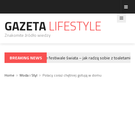
GAZETA
LIFESTYLE
Znakomite źródło wiedzy
BREAKING NEWS
Największe festiwale świata – jak radzą sobie z toaletami?
GWIAZDY
Home
Moda i Styl
Polacy coraz chętniej gotują w domu