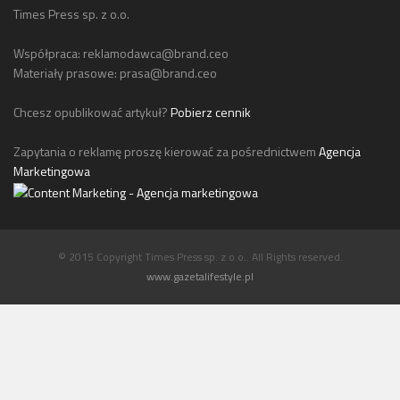
Times Press sp. z o.o.
Współpraca:
reklamodawca@brand.ceo
Materiały prasowe:
prasa@brand.ceo
Chcesz opublikować artykuł?
Pobierz cennik
Zapytania o reklamę proszę kierować za pośrednictwem
Agencja
Marketingowa
© 2015 Copyright Times Press sp. z o.o.. All Rights reserved.
www.gazetalifestyle.pl