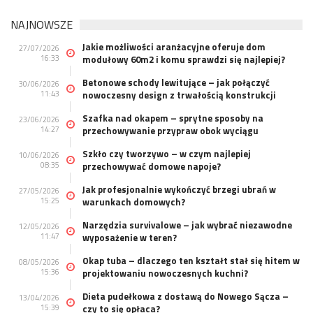
NAJNOWSZE
Jakie możliwości aranżacyjne oferuje dom
27/07/2026
16:33
modułowy 60m2 i komu sprawdzi się najlepiej?
Betonowe schody lewitujące – jak połączyć
30/06/2026
11:43
nowoczesny design z trwałością konstrukcji
Szafka nad okapem – sprytne sposoby na
23/06/2026
14:27
przechowywanie przypraw obok wyciągu
Szkło czy tworzywo – w czym najlepiej
10/06/2026
08:35
przechowywać domowe napoje?
Jak profesjonalnie wykończyć brzegi ubrań w
27/05/2026
15:25
warunkach domowych?
Narzędzia survivalowe – jak wybrać niezawodne
12/05/2026
11:47
wyposażenie w teren?
Okap tuba – dlaczego ten kształt stał się hitem w
08/05/2026
15:36
projektowaniu nowoczesnych kuchni?
Dieta pudełkowa z dostawą do Nowego Sącza –
13/04/2026
15:39
czy to się opłaca?