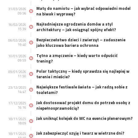
Maty do namiotu – jak wybrać odpowiedni model
31/03/2026
09:56
na biwak i wyprawę?
Najładniejsze ogrodzenia domów a styl
16/02/2026
15:39
architektury – jak osiągnąć spójny efekt?
Bezpieczeństwo dzieci i zwierząt – zadaszenie
06/02/2026
19:40
jako kluczowa bariera ochronna
Tętno a zmęczenie – kiedy warto odpuścić
10/01/2026
09:59
trening?
Polar taktyczny – kiedy sprawdza się najlepiej w
09/01/2026
11:50
terenie i mieście?
Największe festiwale świata – jak radzą sobie z
23/12/2025
14:47
toaletami?
Jak dostosować projekt domu do potrzeb osoby z
17/12/2025
16:16
niepełnosprawnością?
Jak uniknąć kolejek do WC na evencie plenerowym?
18/11/2025
18:09
Jak zabezpieczyć szyję i twarz w wietrzne dni?
18/11/2025