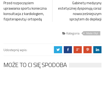
Przed rozpoczęciem
Gabinety medycyny
uprawiania sportu konieczna
estetycznej dysponują coraz
konsultacja z kardiologiem,
nowocześniejszym
fizjoterapeutą i ortopedą
sprzętem do depilacji
Kategoria
Moda i Styl
Udostepnij wpis:
a
b
c
d
j
MOŻE TO CI SIĘ SPODOBA