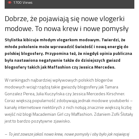
1700 Views
Dobrze, że pojawiają się nowe vlogerki
modowe. To nowa krew i nowe pomysły
Stylistka kibicuje młodym vlogerkom modowym. Twierdzi, że
młode pokolenie może wprowadzić świeżość i nową energię do
polskiej blogosfery. Przypomina też, że niegdyś opinia publiczna
była nastawiona negatywnie także do dzisiejszych gwiazd
blogosfery takich jak Maffashion czy Jessica Mercedes.
W rankingach najbardziej wpływowych polskich blogerów
modowych wciąż rządzą takie gwiazdy blogosfery jak Tamara
Gonzalez Perea, Julia Kuczyńska czy Jessica Mercedes Kirschner.
Coraz większą popularność zdobywają jednak modowe youtuberki –
kanały internetowe niektórych z nich notują znacznie większą liczbę
wejść niż blogi Macademian Girl czy Maffashion. Zdaniem Zofii Ślotały
jest to bardzo pozytywne zjawisko.
–
To jest zawsze jakaś nowa krew, nowe pomysły i oby było jak najwięcej