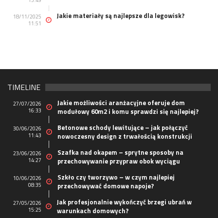
13:49
Jakie materiały są najlepsze dla legowisk?
18/11/2025
11:51
TIMELINE
Jakie możliwości aranżacyjne oferuje dom
27/07/2026
16:33
modułowy 60m2 i komu sprawdzi się najlepiej?
Betonowe schody lewitujące – jak połączyć
30/06/2026
11:43
nowoczesny design z trwałością konstrukcji
Szafka nad okapem – sprytne sposoby na
23/06/2026
14:27
przechowywanie przypraw obok wyciągu
Szkło czy tworzywo – w czym najlepiej
10/06/2026
08:35
przechowywać domowe napoje?
Jak profesjonalnie wykończyć brzegi ubrań w
27/05/2026
15:25
warunkach domowych?