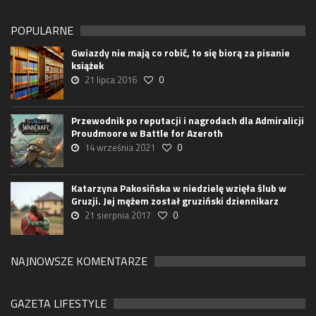
POPULARNE
Gwiazdy nie mają co robić, to się biorą za pisanie
książek
21 lipca 2016
0
Przewodnik po reputacji i nagrodach dla Admiralicji
Proudmoore w Battle for Azeroth
14 września 2021
0
Katarzyna Pakosińska w niedzielę wzięła ślub w
Gruzji. Jej mężem został gruziński dziennikarz
21 sierpnia 2017
0
NAJNOWSZE KOMENTARZE
GAZETA LIFESTYLE