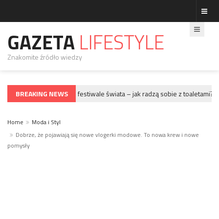
GAZETA
LIFESTYLE
Znakomite źródło wiedzy
BREAKING NEWS
Największe festiwale świata – jak radzą sobie z toaletami?
GWIAZDY
Home
Moda i Styl
Dobrze, że pojawiają się nowe vlogerki modowe. To nowa krew i nowe
pomysły