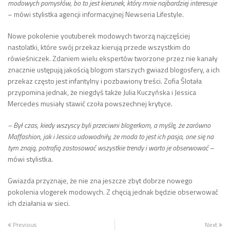
modowych pomysłów, bo to jest kierunek, który mnie najbardziej interesuje
– mówi stylistka agencji informacyjnej Newseria Lifestyle.
Nowe pokolenie youtuberek modowych tworzą najczęściej
nastolatki, które swój przekaz kierują przede wszystkim do
rówieśniczek. Zdaniem wielu ekspertów tworzone przez nie kanały
znacznie ustępują jakością blogom starszych gwiazd blogosfery, a ich
przekaz często jest infantylny i pozbawiony treści. Zofia Ślotała
przypomina jednak, że niegdyś także Julia Kuczyńska i Jessica
Mercedes musiały stawić czoła powszechnej krytyce.
– Był czas, kiedy wszyscy byli przeciwni blogerkom, a myślę, że zarówno
Maffashion, jak i Jessica udowodniły, że moda to jest ich pasja, one się na
tym znają, potrafią zastosować wszystkie trendy i warto je obserwować
–
mówi stylistka.
Gwiazda przyznaje, że nie zna jeszcze zbyt dobrze nowego
pokolenia vlogerek modowych. Z chęcią jednak będzie obserwować
ich działania w sieci.
Previous
Next